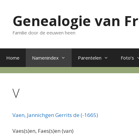
Ga
naar
Genealogie van F
de
inhoud
Familie door de eeuwen heen
Home
Namenindex
Parentelen
Foto’s
V
Vaen, Jannichgen Gerrits de (-1665)
Vaes(s)en, Faes(s)en (van)