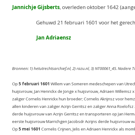
Jannichje Gijsberts
, overleden oktober 1642 (aange
Gehuwd 21 februari 1601 voor het gerech
Jan Adriaensz
Bronnen: 1) hetutrechtsarchief.nl, 2) razu.nl, 3) NT00061_45. Nadere T
Op
5 februari 1601
Willem van Someren medeschepen van Utrecht 
huijsvrouw, Jan Henrickx de Jonge x huijsvrouw, Adriaen Willemsz x
zaliger Cornelis Henrickx hun broeder; Cornelis Akrijnsz voor hemze
allen kinderen van zaliger Acrijn Gerritsz en zaliger Anna Roelofsz 
derde huijsvrouw van Acrijn Gerritsz en transporteren op Jan He
eerste huijsvrouw Marrichgen Jacobsdr Acrijns derde huijsvrouw w
Op
5 mei 1601
Cornelis Crijnen, Jelis en Adriaen Henrickx als mo