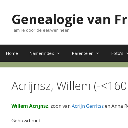
Ga
naar
Genealogie van F
de
inhoud
Familie door de eeuwen heen
Home
Namenindex
Parentelen
Foto’s
Acrijnsz, Willem (-<160
Willem Acrijnsz
, zoon van
Acrijn Gerritsz
en Anna Ro
Gehuwd met