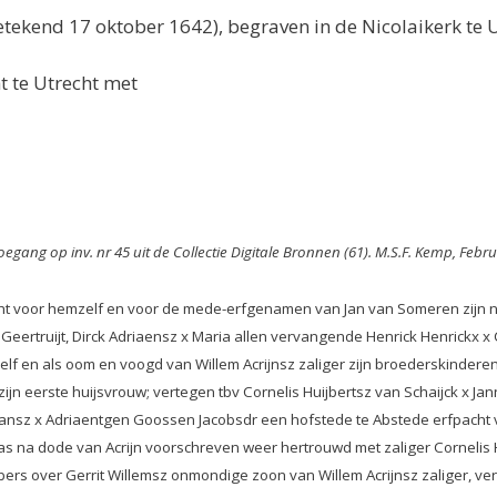
tekend 17 oktober 1642), begraven in de Nicolaikerk te U
t te Utrecht met
oegang op inv. nr 45 uit de Collectie Digitale Bronnen (61). M.S.F. Kemp, Feb
voor hemzelf en voor de mede-erfgenamen van Jan van Someren zijn neef
 Geertruijt, Dirck Adriaensz x Maria allen vervangende Henrick Henrickx x
lf en als oom en voogd van Willem Acrijnsz zaliger zijn broederskinderen, 
zijn eerste huijsvrouw; vertegen tbv Cornelis Huijbertsz van Schaijck x Ja
rmansz x Adriaentgen Goossen Jacobsdr een hofstede te Abstede erfpacht 
as na dode van Acrijn voorschreven weer hertrouwd met zaliger Cornelis 
mbers over Gerrit Willemsz onmondige zoon van Willem Acrijnsz zaliger, v