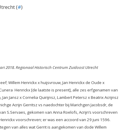
trecht (
#
)
ruari 2018. Regionaal Historisch Centrum Zuidoost Utrecht
; Willem Henrickx x huijsvrouw, Jan Henrickx de Oude x
 Cunera Henrickx [de laatste is present], alle zes erfgenamen van
Jan Jansz x Cornelia Quirijnsz, Lambert Petersz x Beatrix Acrijnsz
nnichge Acrijn Gerritsz vs naedochter bij Marichgen Jacobsdr, de
van S.Servaes, gekomen van Anna Roelofs, Acrijn’s voorschreven
Henrickx voorschreven; er was een accoord van 29 juni 1596.
ertegen van alles wat Gerrit is aangekomen van dode Willem