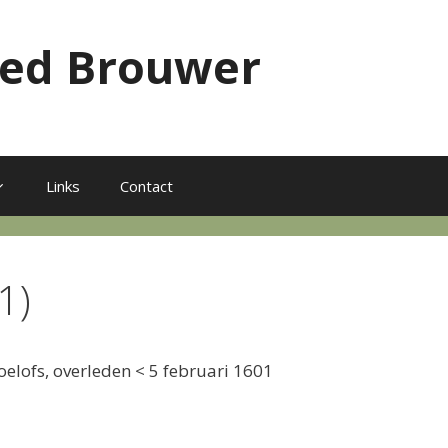
red Brouwer
Links
Contact
1)
elofs, overleden < 5 februari 1601