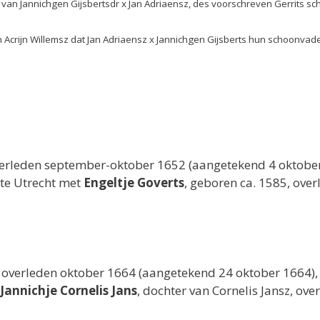
e van Jannichgen Gijsbertsdr x Jan Adriaensz, des voorschreven Gerrits
en Acrijn Willemsz dat Jan Adriaensz x Jannichgen Gijsberts hun schoonv
verleden september-oktober 1652 (aangetekend 4 oktober 
te Utrecht met
Engeltje Goverts
, geboren ca. 1585, ove
, overleden oktober 1664 (aangetekend 24 oktober 1664),
Jannichje Cornelis Jans
, dochter van Cornelis Jansz, ov