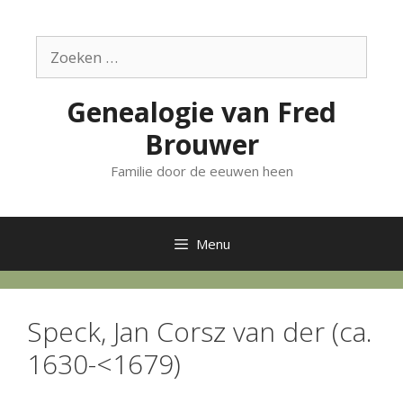
Ga
naar
Zoek
de
naar:
inhoud
Genealogie van Fred
Brouwer
Familie door de eeuwen heen
Menu
Speck, Jan Corsz van der (ca.
1630-<1679)