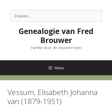
Ga
naar
Zoek
de
naar:
inhoud
Genealogie van Fred
Brouwer
Familie door de eeuwen heen
Menu
Vessum, Elisabeth Johanna
van (1879-1951)