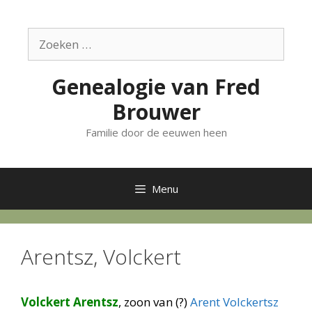
Ga
naar
Zoek
de
naar:
inhoud
Genealogie van Fred
Brouwer
Familie door de eeuwen heen
Menu
Arentsz, Volckert
Volckert Arentsz
, zoon van (?)
Arent Volckertsz