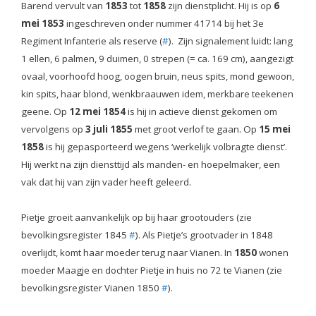
Barend vervult van
1853
tot
1858
zijn dienstplicht. Hij is op
6
mei 1853
ingeschreven onder nummer 41714 bij het 3e
Regiment Infanterie als reserve (
#
). Zijn signalement luidt: lang
1 ellen, 6 palmen, 9 duimen, 0 strepen (= ca. 169 cm), aangezigt
ovaal, voorhoofd hoog, oogen bruin, neus spits, mond gewoon,
kin spits, haar blond, wenkbraauwen idem, merkbare teekenen
geene. Op
12 mei 1854
is hij in actieve dienst gekomen om
vervolgens op
3 juli 1855
met groot verlof te gaan. Op
15 mei
1858
is hij gepasporteerd wegens ‘werkelijk volbragte dienst’.
Hij werkt na zijn diensttijd als manden- en hoepelmaker, een
vak dat hij van zijn vader heeft geleerd.
Pietje groeit aanvankelijk op bij haar grootouders (zie
bevolkingsregister 1845
#
). Als Pietje’s grootvader in 1848
overlijdt, komt haar moeder terug naar Vianen. In
1850
wonen
moeder Maagje en dochter Pietje in huis no 72 te Vianen (zie
bevolkingsregister Vianen 1850
#
).