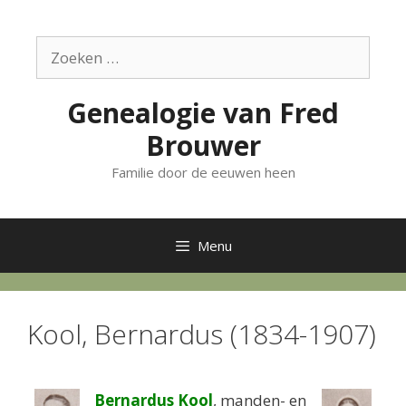
Ga
naar
Zoek
de
naar:
inhoud
Genealogie van Fred
Brouwer
Familie door de eeuwen heen
Menu
Kool, Bernardus (1834-1907)
Bernardus Kool
, manden- en