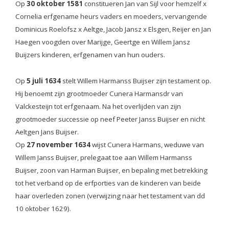
Op
30 oktober 1581
constitueren Jan van Sijl voor hemzelf x
Cornelia erfgename heurs vaders en moeders, vervangende
Dominicus Roelofsz x Aeltge, Jacob Jansz x Elsgen, Reijer en Jan
Haegen voogden over Marijge, Geertge en Willem Jansz
Buijzers kinderen, erfgenamen van hun ouders.
Op
5 juli 1634
stelt Willem Harmanss Buijser zijn testament op.
Hij benoemt zijn grootmoeder Cunera Harmansdr van
Valckesteijn tot erfgenaam. Na het overlijden van zijn
grootmoeder successie op neef Peeter Janss Buijser en nicht
Aeltgen Jans Buijser.
Op
27 november 1634
wijst Cunera Harmans, weduwe van
Willem Janss Buijser, prelegaat toe aan Willem Harmanss
Buijser, zoon van Harman Buijser, en bepaling met betrekking
tot het verband op de erfporties van de kinderen van beide
haar overleden zonen (verwijzing naar het testament van dd
10 oktober 1629).