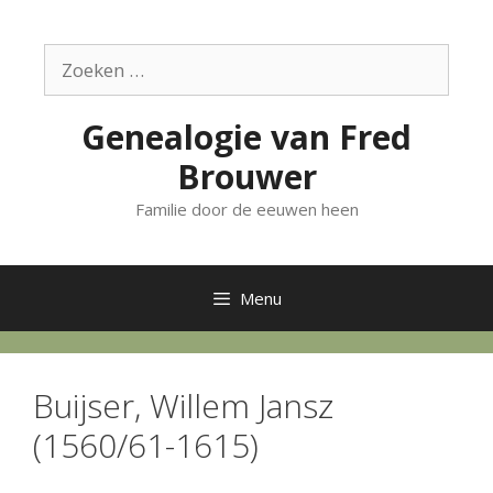
Ga
naar
Zoek
de
naar:
inhoud
Genealogie van Fred
Brouwer
Familie door de eeuwen heen
Menu
Buijser, Willem Jansz
(1560/61-1615)