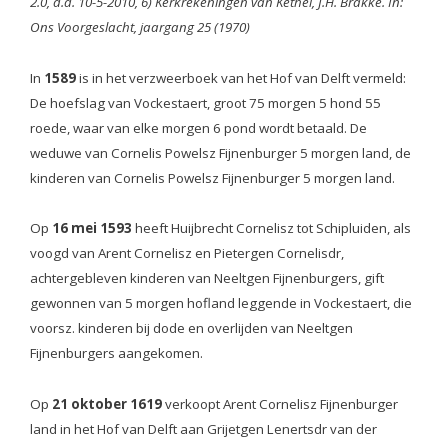
2.0, d.d. 10-5-2010, 6) Kerkrekeningen van Kethel, J.H. Brakke. In:
Ons Voorgeslacht, jaargang 25 (1970)
In
1589
is in het verzweerboek van het Hof van Delft vermeld:
De hoefslag van Vockestaert, groot 75 morgen 5 hond 55
roede, waar van elke morgen 6 pond wordt betaald. De
weduwe van Cornelis Powelsz Fijnenburger 5 morgen land, de
kinderen van Cornelis Powelsz Fijnenburger 5 morgen land.
Op
16 mei 1593
heeft Huijbrecht Cornelisz tot Schipluiden, als
voogd van Arent Cornelisz en Pietergen Cornelisdr,
achtergebleven kinderen van Neeltgen Fijnenburgers, gift
gewonnen van 5 morgen hofland leggende in Vockestaert, die
voorsz. kinderen bij dode en overlijden van Neeltgen
Fijnenburgers aangekomen.
Op
21 oktober 1619
verkoopt Arent Cornelisz Fijnenburger
land in het Hof van Delft aan Grijetgen Lenertsdr van der