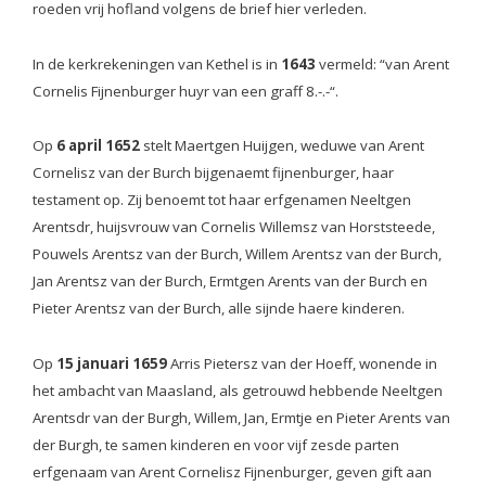
roeden vrij hofland volgens de brief hier verleden.
In de kerkrekeningen van Kethel is in
1643
vermeld: “van Arent
Cornelis Fijnenburger huyr van een graff 8.-.-“.
Op
6 april 1652
stelt Maertgen Huijgen, weduwe van Arent
Cornelisz van der Burch bijgenaemt fijnenburger, haar
testament op. Zij benoemt tot haar erfgenamen Neeltgen
Arentsdr, huijsvrouw van Cornelis Willemsz van Horststeede,
Pouwels Arentsz van der Burch, Willem Arentsz van der Burch,
Jan Arentsz van der Burch, Ermtgen Arents van der Burch en
Pieter Arentsz van der Burch, alle sijnde haere kinderen.
Op
15 januari 1659
Arris Pietersz van der Hoeff, wonende in
het ambacht van Maasland, als getrouwd hebbende Neeltgen
Arentsdr van der Burgh, Willem, Jan, Ermtje en Pieter Arents van
der Burgh, te samen kinderen en voor vijf zesde parten
erfgenaam van Arent Cornelisz Fijnenburger, geven gift aan