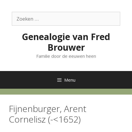
Ga
naar
Zoek
de
naar:
inhoud
Genealogie van Fred
Brouwer
Familie door de eeuwen heen
Menu
Fijnenburger, Arent
Cornelisz (-<1652)