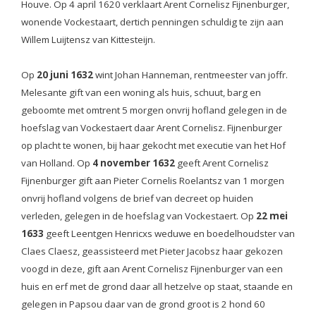
Houve. Op 4 april 1620 verklaart Arent Cornelisz Fijnenburger,
wonende Vockestaart, dertich penningen schuldig te zijn aan
Willem Luijtensz van Kittesteijn.
Op
20 juni 1632
wint Johan Hanneman, rentmeester van joffr.
Melesante gift van een woning als huis, schuut, barg en
geboomte met omtrent 5 morgen onvrij hofland gelegen in de
hoefslag van Vockestaert daar Arent Cornelisz. Fijnenburger
op placht te wonen, bij haar gekocht met executie van het Hof
van Holland. Op
4 november 1632
geeft Arent Cornelisz
Fijnenburger gift aan Pieter Cornelis Roelantsz van 1 morgen
onvrij hofland volgens de brief van decreet op huiden
verleden, gelegen in de hoefslag van Vockestaert.
Op
22 mei
1633
geeft Leentgen Henricxs weduwe en boedelhoudster van
Claes Claesz, geassisteerd met Pieter Jacobsz haar gekozen
voogd in deze, gift aan Arent Cornelisz Fijnenburger van een
huis en erf met de grond daar all hetzelve op staat, staande en
gelegen in Papsou daar van de grond groot is 2 hond 60