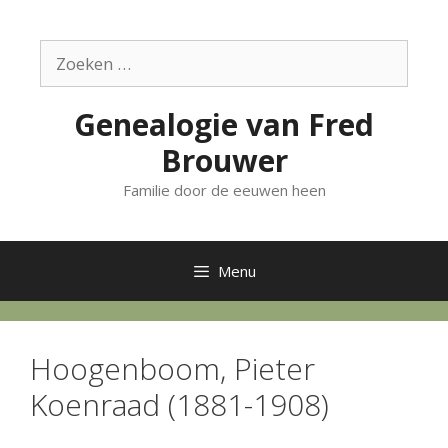
Ga
naar
Zoek
de
naar:
inhoud
Genealogie van Fred
Brouwer
Familie door de eeuwen heen
Menu
Hoogenboom, Pieter
Koenraad (1881-1908)