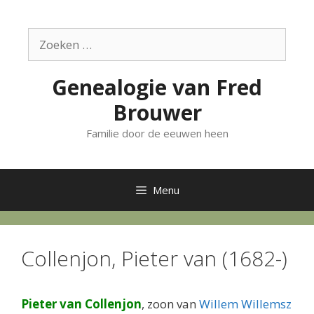
Ga
naar
Zoek
de
naar:
inhoud
Genealogie van Fred
Brouwer
Familie door de eeuwen heen
Menu
Collenjon, Pieter van (1682-)
Pieter van Collenjon
, zoon van
Willem Willemsz