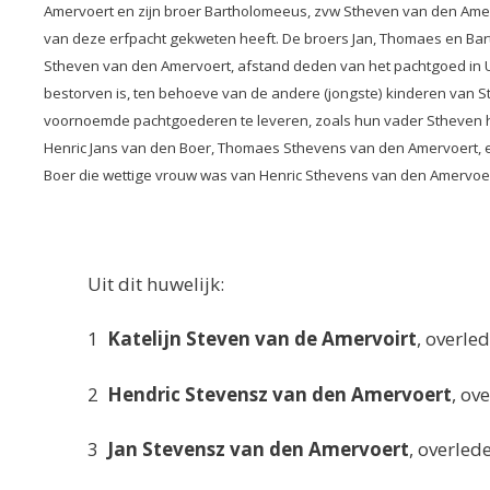
Amervoert en zijn broer Bartholomeeus, zvw Stheven van den Amer
van deze erfpacht gekweten heeft. De broers Jan, Thomaes en Bar
Stheven van den Amervoert, afstand deden van het pachtgoed in 
bestorven is, ten behoeve van de andere (jongste) kinderen van S
voornoemde pachtgoederen te leveren, zoals hun vader Stheven 
Henric Jans van den Boer, Thomaes Sthevens van den Amervoert, e
Boer die wettige vrouw was van Henric Sthevens van den Amervoer
Uit dit huwelijk:
1
Katelijn Steven van de Amervoirt
, overl
2
Hendric Stevensz van den Amervoert
, o
3
Jan Stevensz van den Amervoert
, overled