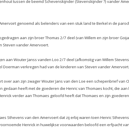
Udenhout tussen de beemd Schevenskijnder (Stevenskijnder ?) vander Am
Amervoirt genoemd als belenders van een stuk land te Berkel in de paroch
gedragen aan zijn broer Thomas 2/7 deel (van Willem en zijn broer Goijar
n Steven vander Amervoert.
 aan Wouter Janss vanden Loo 2/7 deel (afkomstig van Willem Stevens v
sel Doerman verkregen had van de kinderen van Steven vander Amervoirt
over aan zijn zwager Wouter Jans van den Loe een schepenbrief van Ois
 gedaan heeft met de goederen die Henric van Thomaes kocht, die aan h
Henrick verder aan Thomaes geloofd heeft dat Thomaes en zijn goederen 
es Sthevens van den Amervoert dat zij erbij waren toen Henric Sthevens 
oornoemde Henrick in huwelijkse voorwaarden beloofd een erfpacht van 2