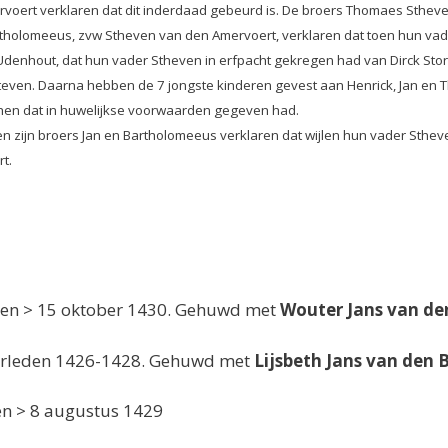
voert verklaren dat dit inderdaad gebeurd is. De broers Thomaes Stheven
tholomeeus, zvw Stheven van den Amervoert, verklaren dat toen hun vade
Udenhout, dat hun vader Stheven in erfpacht gekregen had van Dirck Sto
teven. Daarna hebben de 7 jongste kinderen gevest aan Henrick, Jan en 
hen dat in huwelijkse voorwaarden gegeven had.
n zijn broers Jan en Bartholomeeus verklaren dat wijlen hun vader Sthev
t.
eden > 15 oktober 1430. Gehuwd met
Wouter Jans van de
verleden 1426-1428. Gehuwd met
Lijsbeth Jans van den 
en > 8 augustus 1429