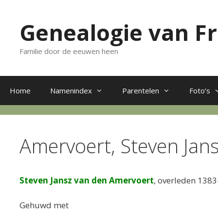
Ga
naar
Genealogie van F
de
inhoud
Familie door de eeuwen heen
Home
Namenindex
Parentelen
Foto’s
Amervoert, Steven Jan
Steven Jansz van den Amervoert
, overleden 138
Gehuwd met