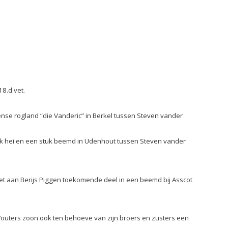
18.d.vet.
ense rogland “die Vanderic” in Berkel tussen Steven vander
uk hei en een stuk beemd in Udenhout tussen Steven vander
et aan Berijs Piggen toekomende deel in een beemd bij Asscot
outers zoon ook ten behoeve van zijn broers en zusters een