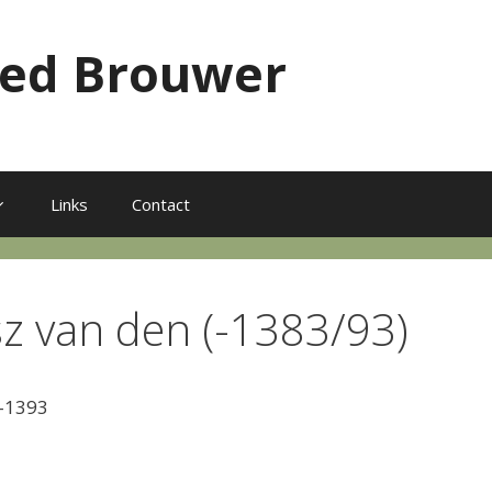
red Brouwer
Links
Contact
sz van den (-1383/93)
3-1393