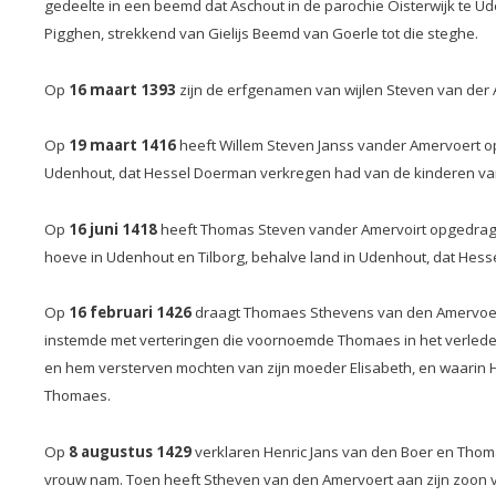
gedeelte in een beemd dat Aschout in de parochie Oisterwijk te 
Pigghen, strekkend van Gielijs Beemd van Goerle tot die steghe.
Op
16 maart 1393
zijn de erfgenamen van wijlen Steven van der 
Op
19 maart 1416
heeft Willem Steven Janss vander Amervoert op
Udenhout, dat Hessel Doerman verkregen had van de kinderen va
Op
16 juni 1418
heeft Thomas Steven vander Amervoirt opgedragen
hoeve in Udenhout en Tilborg, behalve land in Udenhout, dat Hes
Op
16 februari 1426
draagt Thomaes Sthevens van den Amervoert 
instemde met verteringen die voornoemde Thomaes in het verleden
en hem versterven mochten van zijn moeder Elisabeth, en waarin 
Thomaes.
Op
8 augustus 1429
verklaren Henric Jans van den Boer en Thoma
vrouw nam. Toen heeft Stheven van den Amervoert aan zijn zoon v