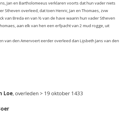
s, Jan en Bartholomeeus verklaren voorts dat hun vader niets
r Stheven overleed, dat toen Henric, Jan en Thomaes, zvw
rck van Breda en van ½ van de have waarin hun vader Stheven
Thomaes, aan elk van hen een erfpacht van 2 mud rogge, uit
en van den Amervoert eerder overleed dan Lijsbeth Jans van den
n Loe
, overleden > 19 oktober 1433
Boer