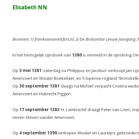
Elisabeth NN
Bronnen: 1) frankvanamelsfort.nl, 2) De Brabantse Leeuw Jaargang 3 (
In het hertogelijk cijnsboek van
1380
is vermeld in de cijnskring Oe
Op
3 mei 1381
‘zaterdag na Philippus en Jacobus’ verkoopt Jan Li
Amervoert en Wouter Boekellaer, en 5 lopense rogland “Bronckelbo
Op
30 september 1381
‘daags na Michiel’ verpacht Cristina we
Amervoert en Hubrecht Piggen.
Op
17 september 1383
‘H. Lambrecht’ draagt Peter van Loen, s
neven Steven vander Amervoert.
Op
4 september 1390
verkopen Wouter en Laureijns gebroeders 