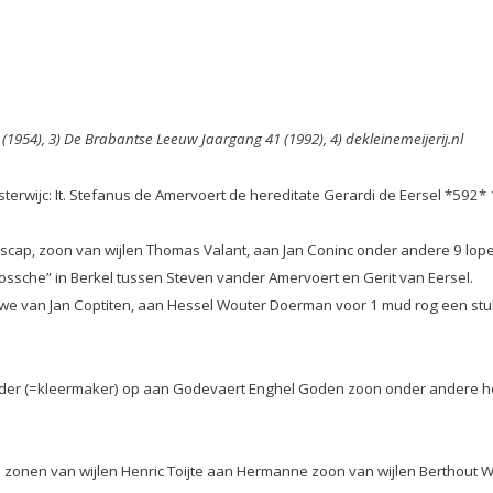
1954), 3) De Brabantse Leeuw Jaargang 41 (1992), 4) dekleinemeijerij.nl
sterwijc: It. Stefanus de Amervoert de hereditate Gerardi de Eersel *592* 
jsscap, zoon van wijlen Thomas Valant, aan Jan Coninc onder andere 9 lop
ssche” in Berkel tussen Steven vander Amervoert en Gerit van Eersel.
duwe van Jan Coptiten, aan Hessel Wouter Doerman voor 1 mud rog een st
nijder (=kleermaker) op aan Godevaert Enghel Goden zoon onder andere h
zonen van wijlen Henric Toijte aan Hermanne zoon van wijlen Berthout W