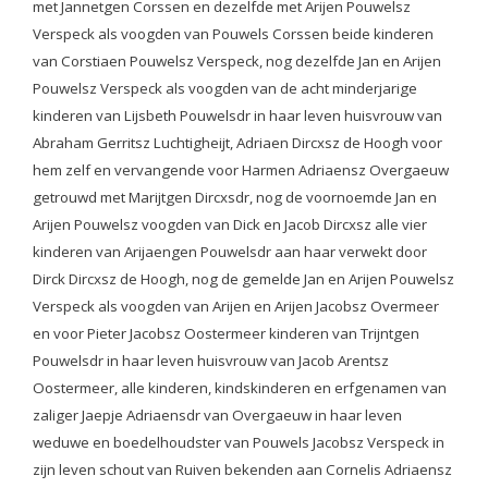
met Jannetgen Corssen en dezelfde met Arijen Pouwelsz
Verspeck als voogden van Pouwels Corssen beide kinderen
van Corstiaen Pouwelsz Verspeck, nog dezelfde Jan en Arijen
Pouwelsz Verspeck als voogden van de acht minderjarige
kinderen van Lijsbeth Pouwelsdr in haar leven huisvrouw van
Abraham Gerritsz Luchtigheijt, Adriaen Dircxsz de Hoogh voor
hem zelf en vervangende voor Harmen Adriaensz Overgaeuw
getrouwd met Marijtgen Dircxsdr, nog de voornoemde Jan en
Arijen Pouwelsz voogden van Dick en Jacob Dircxsz alle vier
kinderen van Arijaengen Pouwelsdr aan haar verwekt door
Dirck Dircxsz de Hoogh, nog de gemelde Jan en Arijen Pouwelsz
Verspeck als voogden van Arijen en Arijen Jacobsz Overmeer
en voor Pieter Jacobsz Oostermeer kinderen van Trijntgen
Pouwelsdr in haar leven huisvrouw van Jacob Arentsz
Oostermeer, alle kinderen, kindskinderen en erfgenamen van
zaliger Jaepje Adriaensdr van Overgaeuw in haar leven
weduwe en boedelhoudster van Pouwels Jacobsz Verspeck in
zijn leven schout van Ruiven bekenden aan Cornelis Adriaensz