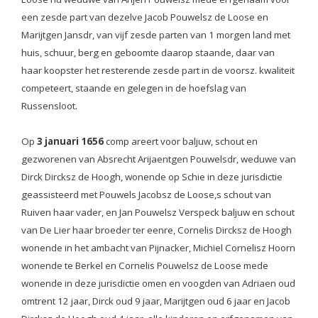
een zesde part van dezelve Jacob Pouwelsz de Loose en
Marijtgen Jansdr, van vijf zesde parten van 1 morgen land met
huis, schuur, berg en geboomte daarop staande, daar van
haar koopster het resterende zesde part in de voorsz. kwaliteit
competeert, staande en gelegen in de hoefslag van
Russensloot.
Op
3 januari 1656
comp areert voor baljuw, schout en
gezworenen van Absrecht Arijaentgen Pouwelsdr, weduwe van
Dirck Dircksz de Hoogh, wonende op Schie in deze jurisdictie
geassisteerd met Pouwels Jacobsz de Loose,s schout van
Ruiven haar vader, en Jan Pouwelsz Verspeck baljuw en schout
van De Lier haar broeder ter eenre, Cornelis Dircksz de Hoogh
wonende in het ambacht van Pijnacker, Michiel Cornelisz Hoorn
wonende te Berkel en Cornelis Pouwelsz de Loose mede
wonende in deze jurisdictie omen en voogden van Adriaen oud
omtrent 12 jaar, Dirck oud 9 jaar, Marijtgen oud 6 jaar en Jacob