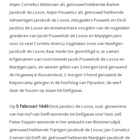
Arijen Cornelisz Molenaer als getrouwd hebbende Barber
Jacobsdr de Loose, Arijen Pouwelsz als getrouwd hebbende
Adriaentgen Jacobsdr de Loose, mitsgaders Pouwels en Dirck
Jacobsz de Loose als testamentaire voogden van de nagelaten
goederen van Jacob Pouwelsdr de Loose en Marijtgen Jans
voor zo veel Cornelis Ariensz nagelaten zoon van Neeltgen
Jacobsdr de Loose daar mede toe gerechtigd is, te samen
erfgenamen van voornoemde Jacob Pouwelsdr de Loose en
Marijtgen Jans, en winnen giften van 3 morgen land genaamd
de Hogeweij in Russensloot, 2 morgen 3 hond genaamd de
Keijsercamp gelegen in de hoefslag van Pijnacker, de werf
daar de huizen op staan tot Delfgauw.
Op
5 februari 1640
Dirck Jacobsz de Loose, oud- gesworene
van het Hof van Delft wonende tot Delfgauw voor hem zelf,
Pieter Foppen wonende in het ambacht van Blommersdijck
getrouwd hebbende Trijntgen Jacobsdr de Loose, Jan Cornelisz
Coenen tot Delft als getrouwd hebbende Marijtgen Jacobsdr de