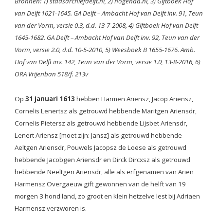
Bronnen: 1) stadsarchiefdelft.nl, 2) hogenda.nl, 3) Giftboek Hof
van Delft 1621-1645. GA Delft – Ambacht Hof van Delft inv. 91, Teun
van der Vorm, versie 0.3, d.d. 13-7-2008, 4) Giftboek Hof van Delft
1645-1682. GA Delft – Ambacht Hof van Delft inv. 92, Teun van der
Vorm, versie 2.0, d.d. 10-5-2010, 5) Weesboek B 1655-1676. Amb.
Hof van Delft inv. 142, Teun van der Vorm, versie 1.0, 13-8-2016, 6)
ORA Vrijenban 518/f. 213v
Op
31 januari 1613
hebben Harmen Ariensz, Jacop Ariensz,
Cornelis Lenertsz als getrouwd hebbende Maritgen Ariensdr,
Cornelis Pietersz als getrouwd hebbende Lijsbet Ariensdr,
Lenert Ariensz [moet zijn: Jansz] als getrouwd hebbende
Aeltgen Ariensdr, Pouwels Jacopsz de Loese als getrouwd
hebbende Jacobgen Ariensdr en Dirck Dircxsz als getrouwd
hebbende Neeltgen Ariensdr, alle als erfgenamen van Arien
Harmensz Overgaeuw gift gewonnen van de helft van 19
morgen 3 hond land, zo groot en klein hetzelve lest bij Adriaen
Harmensz verzworen is.