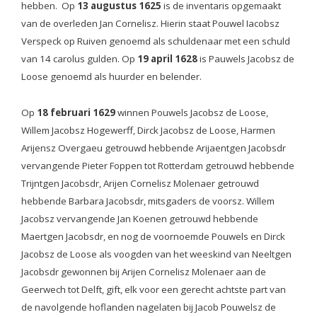
hebben.
Op
13 augustus 1625
is de inventaris opgemaakt
van de overleden Jan Cornelisz. Hierin staat Pouwel Iacobsz
Verspeck op Ruiven genoemd als schuldenaar met een schuld
van 14 carolus gulden.
Op
19 april 1628
is Pauwels Jacobsz de
Loose genoemd als huurder en belender.
Op
18 februari 1629
winnen Pouwels Jacobsz de Loose,
Willem Jacobsz Hogewerff, Dirck Jacobsz de Loose, Harmen
Arijensz Overgaeu getrouwd hebbende Arijaentgen Jacobsdr
vervangende Pieter Foppen tot Rotterdam getrouwd hebbende
Trijntgen Jacobsdr, Arijen Cornelisz Molenaer getrouwd
hebbende Barbara Jacobsdr, mitsgaders de voorsz. Willem
Jacobsz vervangende Jan Koenen getrouwd hebbende
Maertgen Jacobsdr, en nog de voornoemde Pouwels en Dirck
Jacobsz de Loose als voogden van het weeskind van Neeltgen
Jacobsdr gewonnen bij Arijen Cornelisz Molenaer aan de
Geerwech tot Delft, gift, elk voor een gerecht achtste part van
de navolgende hoflanden nagelaten bij Jacob Pouwelsz de