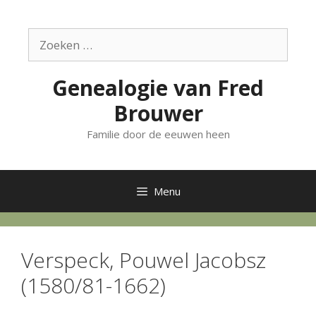
Ga
naar
Zoek
de
naar:
inhoud
Genealogie van Fred
Brouwer
Familie door de eeuwen heen
Menu
Verspeck, Pouwel Jacobsz
(1580/81-1662)