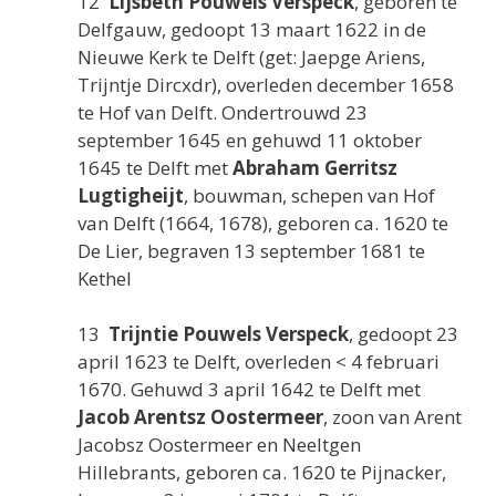
12
Lijsbeth Pouwels Verspeck
, geboren te
Delfgauw, gedoopt 13 maart 1622 in de
Nieuwe Kerk te Delft (get: Jaepge Ariens,
Trijntje Dircxdr), overleden december 1658
te Hof van Delft. Ondertrouwd 23
september 1645 en gehuwd 11 oktober
1645 te Delft met
Abraham Gerritsz
Lugtigheijt
, bouwman, schepen van Hof
van Delft (1664, 1678), geboren ca. 1620 te
De Lier, begraven 13 september 1681 te
Kethel
13
Trijntie Pouwels Verspeck
, gedoopt 23
april 1623 te Delft, overleden < 4 februari
1670. Gehuwd 3 april 1642 te Delft met
Jacob Arentsz Oostermeer
, zoon van Arent
Jacobsz Oostermeer en Neeltgen
Hillebrants, geboren ca. 1620 te Pijnacker,