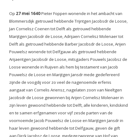
Op
27 mei 1640
Pieter Foppen wonende in het ambacht van
Blommersdijk getrouwd hebbende Trijntgen Jacobsdr de Loose,
Jan Cornelisz Coenen tot Delft als getrouwd hebbende
Marijtgen Jacobsdr de Loose, Adrijaen Cornelisz Molenaer tot
Delft als getrouwd hebbende Barber Jacobsdr de Loose, Arijen
Pouwelsz wonende tot Delfgauw als getrouwd hebbende
Arijaentgen Jacobsdr de Loose, mitsgaders Pouwels Jacobsz de
Loose wonende in Ruijven als hem bij testament van Jacob
Pouwelsz de Loose en Marijtgen Jansdr mede gedefereerd
zijnde de voogdij voor zo veel de nagenoemde erfenis
aangaat van Cornelis Ariensz, nagelaten zoon van Neeltgen
Jacobsdr de Loose gewonnen bij Arijen Cornelisz Molenaer in
zijn leven gewoond hebbende tot Delft, alle kinderen, kindskind
en te samen erfgenamen voor vijf zesde parten van de
voornoemde Jacob Pouwelsz de Loose en Marijtgen Jansdr in
haar leven gewoond hebbende tot Delfgauw, geven de gift
aan Dirck Jacobsz de Loose, medegezworene van Hof van