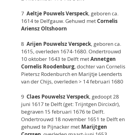
7
Aeltje Pouwels Verspeck
, geboren ca.
1614 te Delfgauw. Gehuwd met
Cornelis
Ariensz Oltshoorn
8
Arijen Pouwelsz Verspeck
, geboren ca.
1615, overleden 1674-1680. Ondertrouwd
10 oktober 1643 te Delft met
Annetgen
Cornelis Roodenburg
, dochter van Cornelis
Pietersz Rodenburch en Marijtje Leenderts
van der Chijs, overleden > 14 februari 1680
9
Claes Pouwelsz Verspeck
, gedoopt 28
juni 1617 te Delft (get: Trijntgen Dircixdr),
begraven 15 februari 1676 te Delft.
Ondertrouwd 18 november 1651 te Delft en
gehuwd te Pijnacker met
Marijtgen
Corssen
, overleden maart-juni 1653.