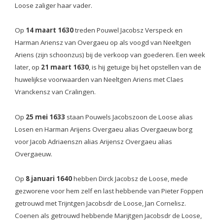
Loose zaliger haar vader.
Op
14 maart 1630
treden Pouwel Jacobsz Verspeck en
Harman Ariensz van Overgaeu op als voogd van Neeltgen
Ariens (zijn schoonzus) bij de verkoop van goederen. Een week
later, op
21 maart 1630
, is hij getuige bij het opstellen van de
huwelijkse voorwaarden van Neeltgen Ariens met Claes
Vranckensz van Cralingen.
Op
25 mei 1633
staan Pouwels Jacobszoon de Loose alias
Losen en Harman Arijens Overgaeu alias Overgaeuw borg
voor Jacob Adriaenszn alias Arijensz Overgaeu alias
Overgaeuw.
Op
8 januari 1640
hebben Dirck Jacobsz de Loose, mede
gezworene voor hem zelf en last hebbende van Pieter Foppen
getrouwd met Trijntgen Jacobsdr de Loose, Jan Cornelisz.
Coenen als getrouwd hebbende Marijtgen Jacobsdr de Loose,