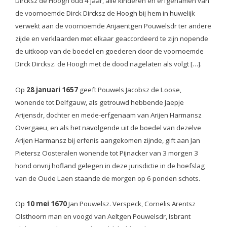
Dircksz de Hoogh oud 4 jaar, alle kinderen en erfgenamen van
de voornoemde Dirck Dircksz de Hoogh bij hem in huwelijk
verwekt aan de voornoemde Arijaentgen Pouwelsdr ter andere
zijde en verklaarden met elkaar geaccordeerd te zijn nopende
de uitkoop van de boedel en goederen door de voornoemde
Dirck Dircksz. de Hoogh met de dood nagelaten als volgt […].
Op
28 januari 1657
geeft Pouwels Jacobsz de Loose,
wonende tot Delfgauw, als getrouwd hebbende Jaepje
Arijensdr, dochter en mede-erfgenaam van Arijen Harmansz
Overgaeu, en als het navolgende uit de boedel van dezelve
Arijen Harmansz bij erfenis aangekomen zijnde, gift aan Jan
Pietersz Oosteralen wonende tot Pijnacker van 3 morgen 3
hond onvrij hofland gelegen in deze jurisdictie in de hoefslag
van de Oude Laen staande de morgen op 6 ponden schots.
Op
10 mei 1670
Jan Pouwelsz. Verspeck, Cornelis Arentsz
Olsthoorn man en voogd van Aeltgen Pouwelsdr, Isbrant