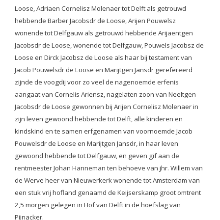
Loose, Adriaen Cornelisz Molenaer tot Delft als getrouwd
hebbende Barber Jacobsdr de Loose, Arijen Pouwelsz
wonende tot Delfgauw als getrouwd hebbende Arijaentgen
Jacobsdr de Loose, wonende tot Delfgauw, Pouwels Jacobsz de
Loose en Dirck Jacobsz de Loose als haar bij testament van
Jacob Pouwelsdr de Loose en Marijtgen Jansdr gerefereerd
zijnde de voogdij voor zo veel de nagenoemde erfenis
aangaat van Cornelis Ariensz, nagelaten zoon van Neeltgen
Jacobsdr de Loose gewonnen bij Arijen Cornelisz Molenaer in
zijn leven gewoond hebbende tot Delft, alle kinderen en
kindskind en te samen erfgenamen van voornoemde Jacob
Pouwelsdr de Loose en Marijtgen Jansdr, in haar leven
gewoond hebbende tot Delfgauw, en geven gif aan de
rentmeester Johan Hanneman ten behoeve van jhr. Willem van
de Werve heer van Nieuwerkerk wonende tot Amsterdam van
een stuk vrij hofland genaamd de Keijserskamp groot omtrent
2,5 morgen gelegen in Hof van Delft in de hoefslag van
Pijnacker.