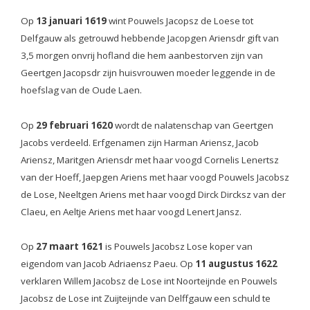
Op
13 januari 1619
wint Pouwels Jacopsz de Loese tot
Delfgauw als getrouwd hebbende Jacopgen Ariensdr
gift van
3,5 morgen onvrij hofland die hem aanbestorven zijn van
Geertgen Jacopsdr zijn
huisvrouwen moeder leggende in de
hoefslag van de Oude Laen.
Op
29 februari 1620
wordt de nalatenschap van Geertgen
Jacobs verdeeld. Erfgenamen zijn Harman Ariensz, Jacob
Ariensz, Maritgen Ariensdr met haar voogd Cornelis Lenertsz
van der Hoeff, Jaepgen Ariens met haar voogd Pouwels Jacobsz
de Lose, Neeltgen Ariens met haar voogd Dirck Dircksz van der
Claeu, en Aeltje Ariens met haar voogd Lenert Jansz.
Op
27 maart 1621
is Pouwels Jacobsz Lose koper van
eigendom van Jacob Adriaensz Paeu.
Op
11 augustus 1622
verklaren Willem Jacobsz de Lose int Noorteijnde en Pouwels
Jacobsz de Lose int Zuijteijnde van Delffgauw een schuld te