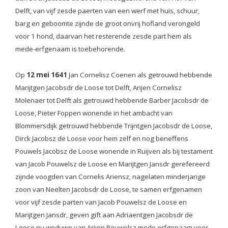
Delft, van vijf zesde paerten van een werf met huis, schuur,
barg en geboomte zijnde de groot onvrij hofland verongeld
voor 1 hond, daarvan het resterende zesde part hem als
mede-erfgenaam is toebehorende.
Op
12 mei 1641
Jan Cornelisz Coenen als getrouwd hebbende
Marijtgen Jacobsdr de Loose tot Delft, Arijen Cornelisz
Molenaer tot Delft als getrouwd hebbende Barber Jacobsdr de
Loose, Pieter Foppen wonende in het ambacht van
Blommersdijk getrouwd hebbende Trijntgen Jacobsdr de Loose,
Dirck Jacobsz de Loose voor hem zelf en nog beneffens
Pouwels Jacobsz de Loose wonende in Ruijven als bij testament
van Jacob Pouwelsz de Loose en Marijtgen Jansdr gerefereerd
zijnde voogden van Cornelis Ariensz, nagelaten minderjarige
zoon van Neelten Jacobsdr de Loose, te samen erfgenamen
voor vijf zesde parten van Jacob Pouwelsz de Loose en
Marijtgen Jansdr, geven gift aan Adriaentgen Jacobsdr de
Loose nu weduwe van Arijen Pouwelsz mede erfgenaam voor