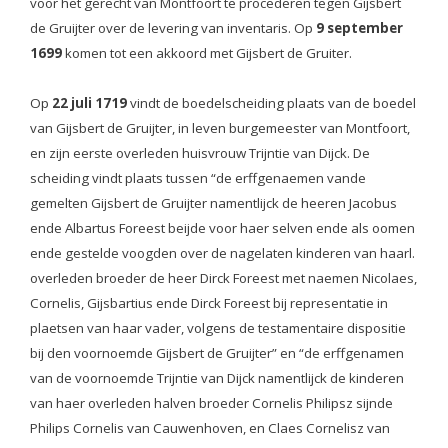
voor het gerecht van Montfoort te procederen tegen Gijsbert
de Gruijter over de levering van inventaris. Op
9 september
1699
komen tot een akkoord met Gijsbert de Gruiter.
Op
22 juli 1719
vindt de boedelscheiding plaats van de boedel
van Gijsbert de Gruijter, in leven burgemeester van Montfoort,
en zijn eerste overleden huisvrouw Trijntie van Dijck. De
scheiding vindt plaats tussen “de erffgenaemen vande
gemelten Gijsbert de Gruijter namentlijck de heeren Jacobus
ende Albartus Foreest beijde voor haer selven ende als oomen
ende gestelde voogden over de nagelaten kinderen van haarl.
overleden broeder de heer Dirck Foreest met naemen Nicolaes,
Cornelis, Gijsbartius ende Dirck Foreest bij representatie in
plaetsen van haar vader, volgens de testamentaire dispositie
bij den voornoemde Gijsbert de Gruijter” en “de erffgenamen
van de voornoemde Trijntie van Dijck namentlijck de kinderen
van haer overleden halven broeder Cornelis Philipsz sijnde
Philips Cornelis van Cauwenhoven, en Claes Cornelisz van