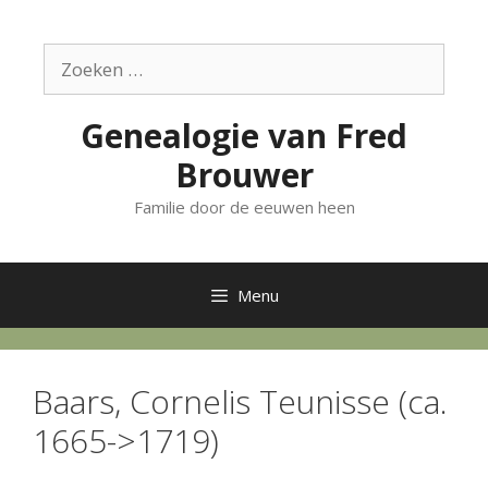
Ga
naar
Zoek
de
naar:
inhoud
Genealogie van Fred
Brouwer
Familie door de eeuwen heen
Menu
Baars, Cornelis Teunisse (ca.
1665->1719)