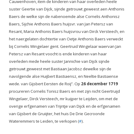
Cauwenhoven, item de kinderen van haar overleden heele
suster Geertie van Dijck, sijnde getrouwt geweest aen Anthonis
Baers de welke sijn de nabenoemde alse Cornelis Anthonisz
Baers, Sijchie Anthonis Baers huijsvr. van Jan Petersz van
Resant, Maria Anthonis Baers huijsvrou van Dirck Versteech, en
het naergelaten dochtertie van Oetje Anthonis Baers verweckt
bij Cornelis Wingelaer gent. Geertruid Wingelaar waervan Jan
Petersz van Resant voocht is ende kinderen van haar
overleden mede heele suster Jannichie van Dijck sijnde
getrouwt geweest met Bastiaan Jacobsz dewelke sijn de
navolgende alse Huijbert Bastiaensz, en Neeltie Bastiaense
wede. van Gijsbert Eersten de Roij”. Op
26 december 1719
procureren Cornelis Tonisz Baers en met zijn nicht Geertruijd
Wingelaer, Dirck Versteech, mr kuijper te Leijden, om met de
overige erfgenamen van Trijntje van Dijck en de erfgenamen
van Gijsbert de Gruiijter, het huis De Drie Gecroonde
Wateremmers te Leiden, te verkopen (
#
).