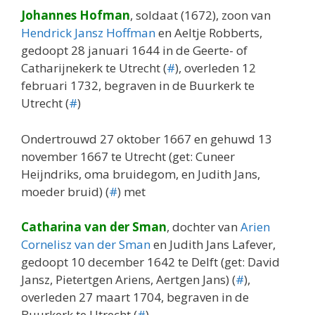
Johannes Hofman
, soldaat (1672), zoon van
Hendrick Jansz Hoffman
en Aeltje Robberts,
gedoopt 28 januari 1644 in de Geerte- of
Catharijnekerk te Utrecht (
#
), overleden 12
februari 1732, begraven in de Buurkerk te
Utrecht (
#
)
Ondertrouwd 27 oktober 1667 en gehuwd 13
november 1667 te Utrecht (get: Cuneer
Heijndriks, oma bruidegom, en Judith Jans,
moeder bruid) (
#
) met
Catharina van der Sman
, dochter van
Arien
Cornelisz van der Sman
en Judith Jans Lafever,
gedoopt 10 december 1642 te Delft (get: David
Jansz, Pietertgen Ariens, Aertgen Jans) (
#
),
overleden 27 maart 1704, begraven in de
Buurkerk te Utrecht (
#
)