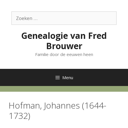
Ga
naar
Zoek
de
naar:
inhoud
Genealogie van Fred
Brouwer
Familie door de eeuwen heen
Menu
Hofman, Johannes (1644-
1732)