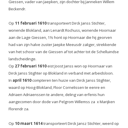
Giessen, vader van Jaepken, zijn dochter bij Janneken Willem
Beckendr.
Op
11 februari 1610
transporteert Dirck Janss Stichter,
wonende Blokland, aan Lenardt Rochuss, wonende Hoornaar
aan de Lage Giessen, 1½ hont op Hoornaar die hij georven
had van zijn halve zuster Jaepke Meeusdr zaliger, strekkende
van het schoor van de Giessen af tot achter tot de Schelluindse
landscheidinge.
Op
27 februari 1610
eist Joost Janss won op Hoornaar van
Dirck Janss Stighter op Blokland in verband met arbeidsloon.
In
april 1610
compteren ten huize van Dirck Janss Stighter,
waard op Hoog-Blokland, Floor Cornelissen te eenre en
Adriaen Adriaenssen te andere, deling van erfenis hun
aangecomen door dode van Pelgrom Willemss za x Marijken
Florendr za.
Op
10 maart 1614
transporteert Dirck Jansz Stichter, weerd op