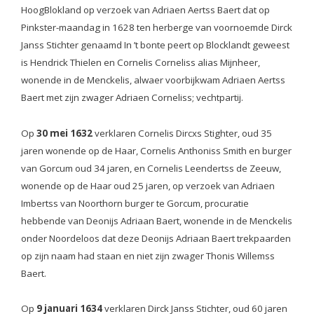
HoogBlokland op verzoek van Adriaen Aertss Baert dat op
Pinkster-maandag in 1628 ten herberge van voornoemde Dirck
Janss Stichter genaamd In ’t bonte peert op Blocklandt geweest
is Hendrick Thielen en Cornelis Corneliss alias Mijnheer,
wonende in de Menckelis, alwaer voorbijkwam Adriaen Aertss
Baert met zijn zwager Adriaen Corneliss; vechtpartij.
Op
30 mei 1632
verklaren Cornelis Dircxs Stighter, oud 35
jaren wonende op de Haar, Cornelis Anthoniss Smith en burger
van Gorcum oud 34 jaren, en Cornelis Leendertss de Zeeuw,
wonende op de Haar oud 25 jaren, op verzoek van Adriaen
Imbertss van Noorthorn burger te Gorcum, procuratie
hebbende van Deonijs Adriaan Baert, wonende in de Menckelis
onder Noordeloos dat deze Deonijs Adriaan Baert trekpaarden
op zijn naam had staan en niet zijn zwager Thonis Willemss
Baert.
Op
9 januari 1634
verklaren Dirck Janss Stichter, oud 60 jaren