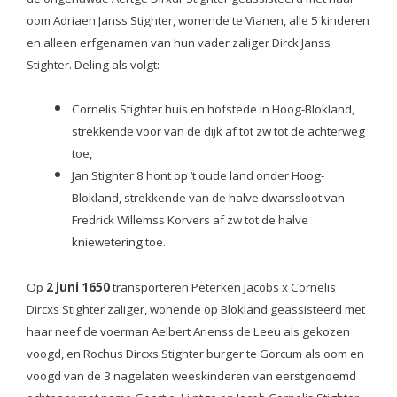
oom Adriaen Janss Stighter, wonende te Vianen, alle 5 kinderen
en alleen erfgenamen van hun vader zaliger Dirck Janss
Stighter. Deling als volgt:
Cornelis Stighter huis en hofstede in Hoog-Blokland,
strekkende voor van de dijk af tot zw tot de achterweg
toe,
Jan Stighter 8 hont op ’t oude land onder Hoog-
Blokland, strekkende van de halve dwarssloot van
Fredrick Willemss Korvers af zw tot de halve
kniewetering toe.
Op
2 juni 1650
transporteren Peterken Jacobs x Cornelis
Dircxs Stighter zaliger, wonende op Blokland geassisteerd met
haar neef de voerman Aelbert Arienss de Leeu als gekozen
voogd, en Rochus Dircxs Stighter burger te Gorcum als oom en
voogd van de 3 nagelaten weeskinderen van eerstgenoemd