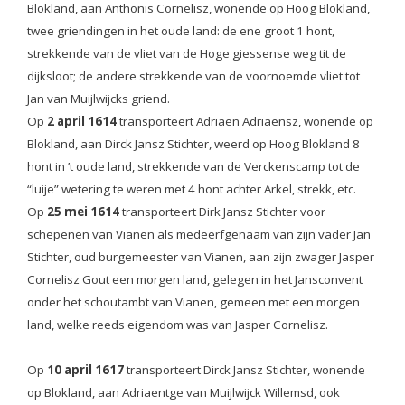
Blokland, aan Anthonis Cornelisz, wonende op Hoog Blokland,
twee griendingen in het oude land: de ene groot 1 hont,
strekkende van de vliet van de Hoge giessense weg tit de
dijksloot; de andere strekkende van de voornoemde vliet tot
Jan van Muijlwijcks griend.
Op
2 april 1614
transporteert Adriaen Adriaensz, wonende op
Blokland, aan Dirck Jansz Stichter, weerd op Hoog Blokland 8
hont in ’t oude land, strekkende van de Verckenscamp tot de
“luije” wetering te weren met 4 hont achter Arkel, strekk, etc.
Op
25 mei 1614
transporteert Dirk Jansz Stichter voor
schepenen van Vianen als medeerfgenaam van zijn vader Jan
Stichter, oud burgemeester van Vianen, aan zijn zwager Jasper
Cornelisz Gout een morgen land, gelegen in het Jansconvent
onder het schoutambt van Vianen, gemeen met een morgen
land, welke reeds eigendom was van Jasper Cornelisz.
Op
10 april 1617
transporteert Dirck Jansz Stichter, wonende
op Blokland, aan Adriaentge van Muijlwijck Willemsd, ook