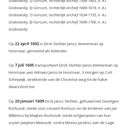
Grabowsky, 5) Gorcum, rechterlijk archief 1598-1663, Ir. A.I.
Grabowsky, 6) Gorcum, rechterlijk archief 1600-1619, Ir. A.I.
Grabowsky, 7) Gorcum, rechterlijk archief 1634-1735, Ir. A.I.
Grabowsky, 8) Gorcum, rechterlijk archief 1649-1700, Ir. A.I.
Grabowsky
Op
22 april 1602
is Dirck Stichter Jansz, timmerman op
Hoornaar, genoemd als belender.
Op
7 juli 1605
transporteert Dirck Stichter Janss timmerman op
Hoornaar aan Adriaen Janss te Hoornaar, 3 morgen op Cort
Scheijwijk, strekkende van de Clovertse weg tot de halve
dwarssloot toe.
Op
20 januari 1609
Dirck Jansz Stichter, gehuwd met Geertgen
Rochusdr, mede voor Lenaert Rochusz en de kinderen van Jan
Willemsz bij Maijken Rochusdr, mede-erfgenamen van hun
zuster Jaepken Meeusdr, contra Meeus Jacobsz aan de Lage