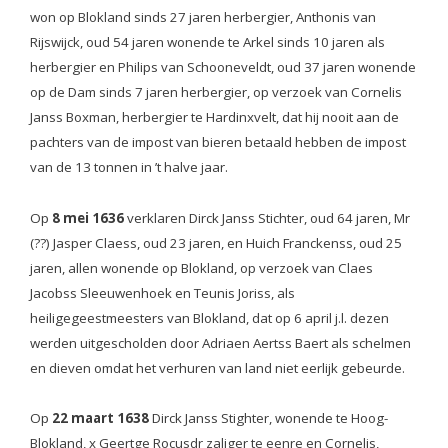
won op Blokland sinds 27 jaren herbergier, Anthonis van
Rijswijck, oud 54 jaren wonende te Arkel sinds 10 jaren als
herbergier en Philips van Schooneveldt, oud 37 jaren wonende
op de Dam sinds 7 jaren herbergier, op verzoek van Cornelis
Janss Boxman, herbergier te Hardinxvelt, dat hij nooit aan de
pachters van de impost van bieren betaald hebben de impost
van de 13 tonnen in ’t halve jaar.
Op
8 mei 1636
verklaren Dirck Janss Stichter, oud 64 jaren, Mr
(??) Jasper Claess, oud 23 jaren, en Huich Franckenss, oud 25
jaren, allen wonende op Blokland, op verzoek van Claes
Jacobss Sleeuwenhoek en Teunis Joriss, als
heiligegeestmeesters van Blokland, dat op 6 april j.l. dezen
werden uitgescholden door Adriaen Aertss Baert als schelmen
en dieven omdat het verhuren van land niet eerlijk gebeurde.
Op
22 maart 1638
Dirck Janss Stighter, wonende te Hoog-
Blokland, x Geertge Rocusdr zaliger te eenre en Cornelis,