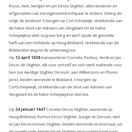
Rocus, Aert, Aertgen en Jan Dircxs Stighter, allen kinderen en
erfgenamen van eerstgenoemd echtpaar te andere. Deling als
volgt: de kinderen 3 morgen op Cort-Scheijwijk, strekkende van
de halve sloot van Adriaen van Slingelant tot de halve
Scheijwijkse vliet; nog een berg en werf zijnde de gerechte
helft van een hofstede op Hoog-Blokland, strekkende van de
Bloklandse weg tot de achterweg toe.
Op
12 april 1638
transporteren Cornelis, Rochus, Aerdt en Jan
Dircxs de Stighter, elk voor zichzelf en zich sterk makende voor
hun zus Aerdtge Stighter Dircxsdr, aan Willem Joris en Thonis
Janss, beiden wonende te Blokland, 3 morgen op
CortScheijweijk, strekkende van de sloot van Adriaen van
Slingelant tot de halve Scheijwijckse vliet toe.
Op
24 januari 1647
Cornelis Dircxs Stighter, wonende op
Hoog-Blokland, Rochus Dircxs Stighter, burger te Gorcum, Aert
en Jan Dircxszoonen Stighter, beiden wonende te Hoornaar, en
de ongehuwde Aertge Dirxdr Stighter geassisteerd met haar