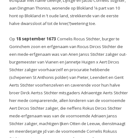
echtpaar met name Geertje, Lijntge en Jacob Cornelis Stighter,
aan Dingman Thoniss, wonende op Blokland 1⁄8 part van 10
hont op Blokland in ’t oude land, strekkende van de eerste
halve dwarssloot af tot de knie(?)wetering toe.
Op
18 september 1673
Cornelis Rocus Stichter, burger te
Gorinchem zoon en erfgenaam van Rocus Dircxs Stichter die
een mede-erfgenaam was van Arien Janss Stichter zaliger out-
burgemeester van Vianen en Jannetje Huigen x Aert Dircxs
Stichter zaliger voorhaarzelf en procuratie hebbende
(schepenen St Anthonis polder) van Pieter, Leendert en Gerit
Aerts Stichter voorhenzelven en caverende voor hun halve
broer Dirck Aertss Stichter mitsgaders Adriaentge Aerts Stichter
hier mede comparerende, allen kinderen van de voornoemde
Aert Dircxs Stichter zaliger, die neffens Rokus Dircxs Stichter
mede-erfgenaam was van de voornoemde Adriaen Janss
Stichter zaliger, machtigen IJken Otten de Leeuw, dienstmaagt
en meerderjarige jd van de voornoemde Cornelis Rokuss