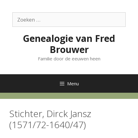
Ga
naar
Zoek
de
naar:
inhoud
Genealogie van Fred
Brouwer
Familie door de eeuwen heen
Menu
Stichter, Dirck Jansz
(1571/72-1640/47)