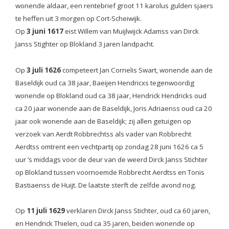
wonende aldaar, een rentebrief groot 11 karolus gulden sjaers
te heffen uit 3 morgen op Cort-Scheiwijk.
Op
3 juni 1617
eist Willem van Muijlwijck Adamss van Dirck
Janss Stighter op Blokland 3 jaren landpacht.
Op
3 juli 1626
competeert Jan Cornelis Swart, wonende aan de
Baseldijk oud ca 38 jaar, Baeijen Hendricxs tegenwoordig
wonende op Blokland oud ca 38 jaar, Hendrick Hendricks oud
ca 20 jaar wonende aan de Baseldijk, Joris Adriaenss oud ca 20
jaar ook wonende aan de Baseldijk; zij allen getuigen op
verzoek van Aerdt Robbrechtss als vader van Robbrecht
Aerdtss omtrent een vechtpartij op zondag 28 juni 1626 ca 5
uur ’s middags voor de deur van de weerd Dirck Janss Stichter
op Blokland tussen voornoemde Robbrecht Aerdtss en Tonis
Bastiaenss de Huijt. De laatste sterft de zelfde avond nog.
Op
11 juli 1629
verklaren Dirck Janss Stichter, oud ca 60 jaren,
en Hendrick Thielen, oud ca 35 jaren, beiden wonende op