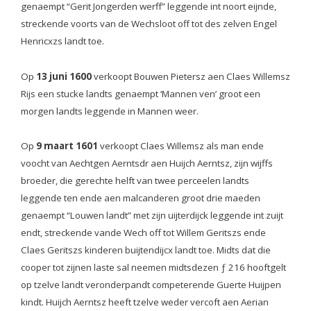
genaempt “Gerit Jongerden werff” leggende int noort eijnde,
streckende voorts van de Wechsloot off tot des zelven Engel
Henricxzs landt toe.
Op
13 juni 1600
verkoopt Bouwen Pietersz aen Claes Willemsz
Rijs een stucke landts genaempt ‘Mannen ven’ groot een
morgen landts leggende in Mannen weer.
Op
9 maart 1601
verkoopt Claes Willemsz als man ende
voocht van Aechtgen Aerntsdr aen Huijch Aerntsz, zijn wijffs
broeder, die gerechte helft van twee perceelen landts
leggende ten ende aen malcanderen groot drie maeden
genaempt “Louwen landt” met zijn uijterdijck leggende int zuijt
endt, streckende vande Wech off tot Willem Geritszs ende
Claes Geritszs kinderen buijtendijcx landt toe. Midts dat die
cooper tot zijnen laste sal neemen midtsdezen ƒ 216 hooftgelt
op tzelve landt veronderpandt competerende Guerte Huijpen
kindt. Huijch Aerntsz heeft tzelve weder vercoft aen Aerian