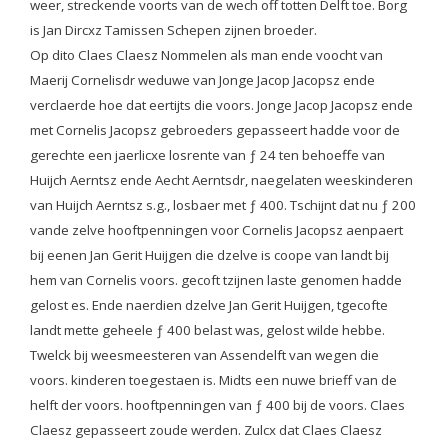
weer, streckende voorts van de wech off totten Delft toe. Borg
is Jan Dircxz Tamissen Schepen zijnen broeder.
Op dito Claes Claesz Nommelen als man ende voocht van
Maerij Cornelisdr weduwe van Jonge Jacop Jacopsz ende
verclaerde hoe dat eertijts die voors. Jonge Jacop Jacopsz ende
met Cornelis Jacopsz gebroeders gepasseert hadde voor de
gerechte een jaerlicxe losrente van ƒ 24 ten behoeffe van
Huijch Aerntsz ende Aecht Aerntsdr, naegelaten weeskinderen
van Huijch Aerntsz s.g., losbaer met ƒ 400. Tschijnt dat nu ƒ 200
vande zelve hooftpenningen voor Cornelis Jacopsz aenpaert
bij eenen Jan Gerit Huijgen die dzelve is coope van landt bij
hem van Cornelis voors. gecoft tzijnen laste genomen hadde
gelost es. Ende naerdien dzelve Jan Gerit Huijgen, tgecofte
landt mette geheele ƒ 400 belast was, gelost wilde hebbe.
Twelck bij weesmeesteren van Assendelft van wegen die
voors. kinderen toegestaen is. Midts een nuwe brieff van de
helft der voors. hooftpenningen van ƒ 400 bij de voors. Claes
Claesz gepasseert zoude werden. Zulcx dat Claes Claesz