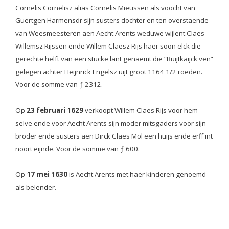
Cornelis Cornelisz alias Cornelis Mieussen als voocht van
Guertgen Harmensdr sijn susters dochter en ten overstaende
van Weesmeesteren aen Aecht Arents weduwe wijlent Claes
Willemsz Rijssen ende Willem Claesz Rijs haer soon elck die
gerechte helft van een stucke lant genaemt die “Buijtkaijck ven”
gelegen achter Heijnrick Engelsz uijt groot 1164 1/2 roeden.
Voor de somme van ƒ 2312.
Op
23 februari 1629
verkoopt Willem Claes Rijs voor hem
selve ende voor Aecht Arents sijn moder mitsgaders voor sijn
broder ende susters aen Dirck Claes Mol een huijs ende erff int
noort eijnde. Voor de somme van ƒ 600.
Op
17 mei 1630
is Aecht Arents met haer kinderen genoemd
als belender.