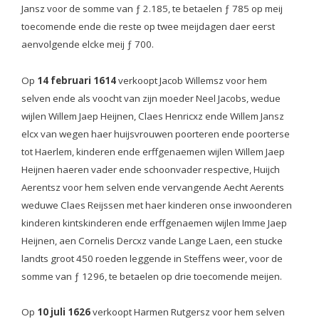
Jansz voor de somme van ƒ 2.185, te betaelen ƒ 785 op meij
toecomende ende die reste op twee meijdagen daer eerst
aenvolgende elcke meij ƒ 700.
Op
14 februari 1614
verkoopt Jacob Willemsz voor hem
selven ende als voocht van zijn moeder Neel Jacobs, wedue
wijlen Willem Jaep Heijnen, Claes Henricxz ende Willem Jansz
elcx van wegen haer huijsvrouwen poorteren ende poorterse
tot Haerlem, kinderen ende erffgenaemen wijlen Willem Jaep
Heijnen haeren vader ende schoonvader respective, Huijch
Aerentsz voor hem selven ende vervangende Aecht Aerents
weduwe Claes Reijssen met haer kinderen onse inwoonderen
kinderen kintskinderen ende erffgenaemen wijlen Imme Jaep
Heijnen, aen Cornelis Dercxz vande Lange Laen, een stucke
landts groot 450 roeden leggende in Steffens weer, voor de
somme van ƒ 1296, te betaelen op drie toecomende meijen.
Op
10 juli 1626
verkoopt Harmen Rutgersz voor hem selven