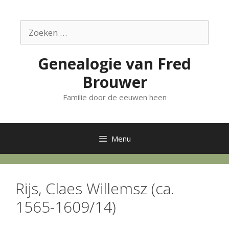
Ga
naar
Zoek
de
naar:
inhoud
Genealogie van Fred
Brouwer
Familie door de eeuwen heen
Menu
Rijs, Claes Willemsz (ca.
1565-1609/14)