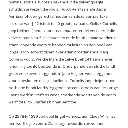
nomine uxoris alsvooren bekende indie zelver qualijte
schuldich te wezen die voors. Huijch Aerntsz ende Aecht
Aerntsdr oft den gerechte houder van deze een jaerlicxe
losrente van ƒ 12 tstuck te 40 grooten vlaams. Gelijck Cornelis
Jaep Heijnen (mede voor ons compareerende) verclaerde die
zelve renten van ƒ 12 tesaemen ende hooftsomme vandien te
staen loopende coers te hebben tot laste van den boell van
Jonge Jacop Jacopsz zijnen overleden broeder ende Marij
Cornelis voors. Welcke Marij die zelve boell tot haeren leven
lanck in lijftochte besittende is. Onderpande een stucke landt
groot een koeven leggende in Jaep Heijnen weer, leggende
voorts besloeten op zijn doellen in Cornelis Jaep Heijnen landt.
Noch drie hondt landts leggende achter Cornelis van de Lange
Laens werff in Steffens weer, streckende voorts van de voors.
werff tot Dirck Steffens binner Delft toe.
Op
25 mei 1590
verkoopt Engel Henricxz aen Claes Willemsz
een worff bijde voorn. Claes tegenwoordich bewoendt