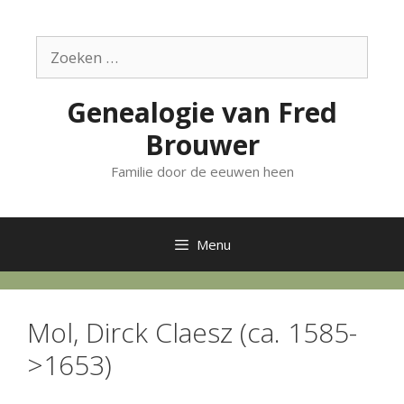
Ga
naar
Zoek
de
naar:
inhoud
Genealogie van Fred
Brouwer
Familie door de eeuwen heen
Menu
Mol, Dirck Claesz (ca. 1585-
>1653)