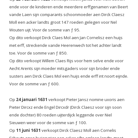
ende voor de kinderen ende meerdere erffgenamen van Beert
vande Laen sijn comparants schoonmoeder aen Dirck Claesz
Moll een acker landts groot 147 roeden gelegen voor Nel
Wouten uijt. Voor de somme van ƒ 95.
Op dito verkoopt Dirck Claes Mol aen Jan Cornelisz een huijs
met erff, streckende vande Heerenwech tot het achter landt
toe. Voor de somme van ƒ 850.
Op dito verkoopt Willem Claes Rijs voor hem selve ende voor
Aecht Arents sijn moeder mitsgaders voor sijn broder ende
susters aen Dirck Claes Mol een huijs ende erff int noort eijnde.
Voor de somme van ƒ 600.
Op
24 januari 1631
verkoopt Pieter Jansz nomine uxoris aen
Pieter Dircxz ende Engel Dircxdr (Dirck Claesz voor sijn soon
ende dochter) 80 roeden uijterdijck leggende over Niel
Sieuwen weer voor de somme van ƒ 100.
Op
11 juni 1631
verkoopt Dirck Claesz Moll aen Cornelis
Sijbouts onse buijervrijer een acker ofte omloop landts groot