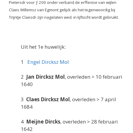
Pietersdr voor ƒ 200 onder verband de erffenise van wijlen
Claes Willemsz van Egmont gelijck als het tegenwoordig bij
Trijntje Claesdr zijn nagelaten wed. in lijftocht wordt gebruikt.
Uit het 1e huwelijk:
1
Engel Dircksz Mol
2
Jan Dircksz Mol
, overleden > 10 februari
1640
3
Claes Dircksz Mol
, overleden > 7 april
1684
4
Meijne Dircks
, overleden > 28 februari
1642