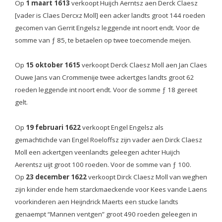
Op
1 maart 1613
verkoopt Huijch Aerntsz aen Derck Claesz
[vader is Claes Dercxz Moll] een acker landts groot 144 roeden
gecomen van Gerrit Engelsz leggende int noort endt. Voor de
somme van ƒ 85, te betaelen op twee toecomende meijen.
Op
15 oktober 1615
verkoopt Derck Claesz Moll aen Jan Claes
Ouwe Jans van Crommenije twee ackertges landts groot 62
roeden leggende int noort endt. Voor de somme ƒ 18 gereet
gelt.
Op
19 februari 1622
verkoopt Engel Engelsz als
gemachtichde van Engel Roeloffsz zijn vader aen Dirck Claesz
Moll een ackertgen veenlandts geleegen achter Huijch
Aerentsz uijt groot 100 roeden. Voor de somme van ƒ 100.
Op
23 december 1622
verkoopt Dirck Claesz Moll van weghen
zijn kinder ende hem starckmaeckende voor Kees vande Laens
voorkinderen aen Heijndrick Maerts een stucke landts
genaempt “Mannen ventgen” groot 490 roeden geleegen in