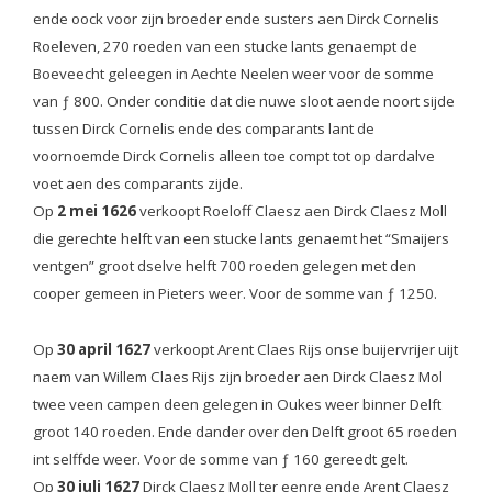
ende oock voor zijn broeder ende susters aen Dirck Cornelis
Roeleven, 270 roeden van een stucke lants genaempt de
Boeveecht geleegen in Aechte Neelen weer voor de somme
van ƒ 800. Onder conditie dat die nuwe sloot aende noort sijde
tussen Dirck Cornelis ende des comparants lant de
voornoemde Dirck Cornelis alleen toe compt tot op dardalve
voet aen des comparants zijde.
Op
2 mei 1626
verkoopt Roeloff Claesz aen Dirck Claesz Moll
die gerechte helft van een stucke lants genaemt het “Smaijers
ventgen” groot dselve helft 700 roeden gelegen met den
cooper gemeen in Pieters weer. Voor de somme van ƒ 1250.
Op
30 april 1627
verkoopt Arent Claes Rijs onse buijervrijer uijt
naem van Willem Claes Rijs zijn broeder aen Dirck Claesz Mol
twee veen campen deen gelegen in Oukes weer binner Delft
groot 140 roeden. Ende dander over den Delft groot 65 roeden
int selffde weer. Voor de somme van ƒ 160 gereedt gelt.
Op
30 juli 1627
Dirck Claesz Moll ter eenre ende Arent Claesz