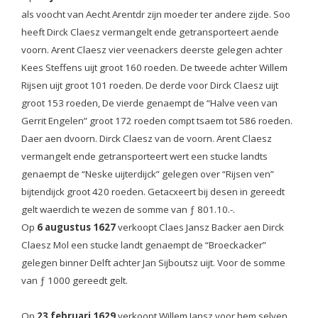
als voocht van Aecht Arentdr zijn moeder ter andere zijde. Soo
heeft Dirck Claesz vermangelt ende getransporteert aende
voorn. Arent Claesz vier veenackers deerste gelegen achter
Kees Steffens uijt groot 160 roeden. De tweede achter Willem
Rijsen uijt groot 101 roeden. De derde voor Dirck Claesz uijt
groot 153 roeden, De vierde genaempt de “Halve veen van
Gerrit Engelen” groot 172 roeden compt tsaem tot 586 roeden.
Daer aen dvoorn. Dirck Claesz van de voorn. Arent Claesz
vermangelt ende getransporteert wert een stucke landts
genaempt de “Neske uijterdijck” gelegen over “Rijsen ven”
bijtendijck groot 420 roeden. Getacxeert bij desen in gereedt
gelt waerdich te wezen de somme van ƒ 801.10.-.
Op
6 augustus 1627
verkoopt Claes Jansz Backer aen Dirck
Claesz Mol een stucke landt genaempt de “Broeckacker”
gelegen binner Delft achter Jan Sijboutsz uijt. Voor de somme
van ƒ 1000 gereedt gelt.
Op
23 februari 1629
verkoopt Willem Jansz voor hem selven