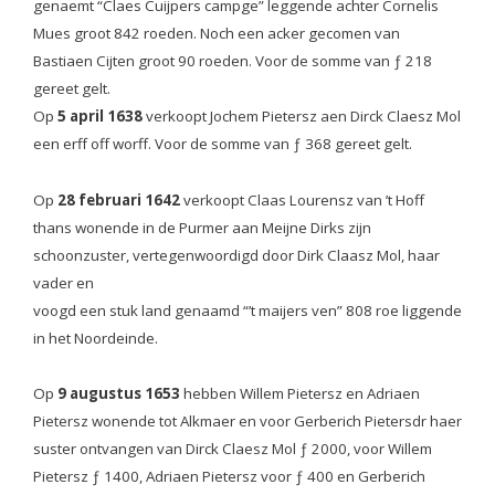
genaemt “Claes Cuijpers campge” leggende achter Cornelis
Mues groot 842 roeden. Noch een acker gecomen van
Bastiaen Cijten groot 90 roeden. Voor de somme van ƒ 218
gereet gelt.
Op
5 april 1638
verkoopt Jochem Pietersz aen Dirck Claesz Mol
een erff off worff. Voor de somme van ƒ 368 gereet gelt.
Op
28 februari 1642
verkoopt Claas Lourensz van ’t Hoff
thans wonende in de Purmer aan Meijne Dirks zijn
schoonzuster, vertegenwoordigd door Dirk Claasz Mol, haar
vader en
voogd een stuk land genaamd “’t maijers ven” 808 roe liggende
in het Noordeinde.
Op
9 augustus 1653
hebben Willem Pietersz en Adriaen
Pietersz wonende tot Alkmaer en voor Gerberich Pietersdr haer
suster ontvangen van Dirck Claesz Mol ƒ 2000, voor Willem
Pietersz ƒ 1400, Adriaen Pietersz voor ƒ 400 en Gerberich