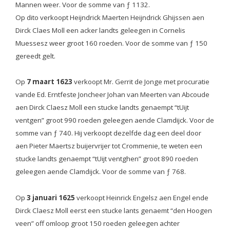
Mannen weer. Voor de somme van ƒ 1132.
Op dito verkoopt Heijndrick Maerten Heijndrick Ghijssen aen
Dirck Claes Moll een acker landts geleegen in Cornelis
Muessesz weer groot 160 roeden. Voor de somme van ƒ 150
gereedt gelt.
Op
7 maart 1623
verkoopt Mr. Gerrit de Jonge met procuratie
vande Ed. Erntfeste Joncheer Johan van Meerten van Abcoude
aen Dirck Claesz Moll een stucke landts genaempt “tUijt
ventgen” groot 990 roeden geleegen aende Clamdijck. Voor de
somme van ƒ 740. Hij verkoopt dezelfde dag een deel door
aen Pieter Maertsz buijervrijer tot Crommenie, te weten een
stucke landts genaempt “tUijt ventghen” groot 890 roeden
geleegen aende Clamdijck. Voor de somme van ƒ 768.
Op
3 januari 1625
verkoopt Heinrick Engelsz aen Engel ende
Dirck Claesz Moll eerst een stucke lants genaemt “den Hoogen
veen” off omloop groot 150 roeden geleegen achter