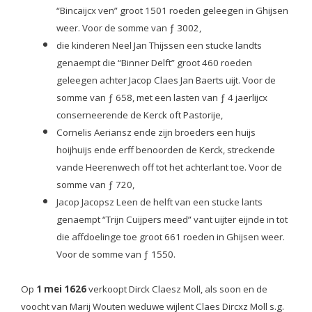
“Bincaijcx ven” groot 1501 roeden geleegen in Ghijsen
weer. Voor de somme van ƒ 3002,
die kinderen Neel Jan Thijssen
een stucke landts
genaempt die “Binner Delft” groot 460 roeden
geleegen achter Jacop Claes Jan
Baerts uijt. Voor de
somme van ƒ 658, met een lasten van ƒ 4 jaerlijcx
conserneerende de Kerck oft Pastorije,
Cornelis Aeriansz ende zijn broeders
een huijs
hoijhuijs ende erff benoorden de Kerck, streckende
vande Heerenwech off tot het
achterlant toe.
Voor de
somme van ƒ 720,
Jacop Jacopsz Leen
de helft van een stucke lants
genaempt “Trijn Cuijpers meed” vant uijter eijnde in tot
die
affdoelinge toe groot 661 roeden in Ghijsen weer.
Voor de somme van ƒ 1550.
Op
1 mei 1626
verkoopt Dirck Claesz Moll, als soon en de
voocht van Marij Wouten weduwe wijlent Claes Dircxz Moll s.g.