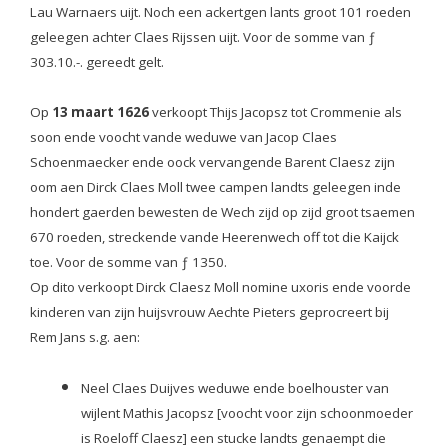
Lau Warnaers uijt. Noch een ackertgen lants groot 101 roeden
geleegen achter Claes Rijssen uijt. Voor de somme van ƒ
303.10.-. gereedt gelt.
Op
13 maart 1626
verkoopt Thijs Jacopsz tot Crommenie als
soon ende voocht vande weduwe van Jacop Claes
Schoenmaecker ende oock vervangende Barent Claesz zijn
oom aen Dirck Claes Moll twee campen landts geleegen inde
hondert gaerden bewesten de Wech zijd op zijd groot tsaemen
670 roeden, streckende vande Heerenwech off tot die Kaijck
toe. Voor de somme van ƒ 1350.
Op dito verkoopt Dirck Claesz Moll nomine uxoris ende voorde
kinderen van zijn huijsvrouw Aechte Pieters geprocreert bij
Rem Jans s.g. aen:
Neel Claes Duijves weduwe ende boelhouster van
wijlent Mathis Jacopsz [voocht voor zijn schoonmoeder
is Roeloff Claesz] een stucke landts genaempt die