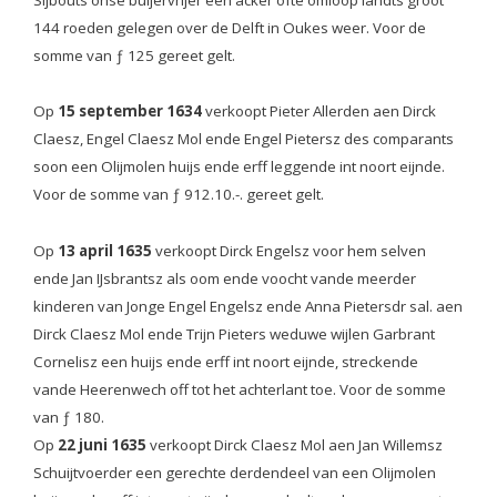
144 roeden gelegen over de Delft in Oukes weer. Voor de
somme van ƒ 125 gereet gelt.
Op
15 september 1634
verkoopt Pieter Allerden aen Dirck
Claesz, Engel Claesz Mol ende Engel Pietersz des comparants
soon een Olijmolen huijs ende erff leggende int noort eijnde.
Voor de somme van ƒ 912.10.-. gereet gelt.
Op
13 april 1635
verkoopt Dirck Engelsz voor hem selven
ende Jan IJsbrantsz als oom ende voocht vande meerder
kinderen van Jonge Engel Engelsz ende Anna Pietersdr sal. aen
Dirck Claesz Mol ende Trijn Pieters weduwe wijlen Garbrant
Cornelisz een huijs ende erff int noort eijnde, streckende
vande Heerenwech off tot het achterlant toe. Voor de somme
van ƒ 180.
Op
22 juni 1635
verkoopt Dirck Claesz Mol aen Jan Willemsz
Schuijtvoerder een gerechte derdendeel van een Olijmolen