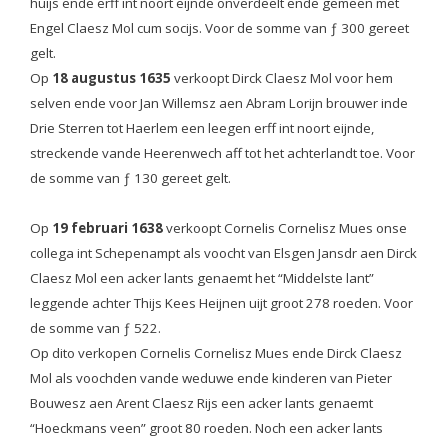
huijs ende erff int noort eijnde onverdeelt ende gemeen met
Engel Claesz Mol cum socijs. Voor de somme van ƒ 300 gereet
gelt.
Op
18 augustus 1635
verkoopt Dirck Claesz Mol voor hem
selven ende voor Jan Willemsz aen Abram Lorijn brouwer inde
Drie Sterren tot Haerlem een leegen erff int noort eijnde,
streckende vande Heerenwech aff tot het achterlandt toe. Voor
de somme van ƒ 130 gereet gelt.
Op
19 februari 1638
verkoopt Cornelis Cornelisz Mues onse
collega int Schepenampt als voocht van Elsgen Jansdr aen Dirck
Claesz Mol een acker lants genaemt het “Middelste lant”
leggende achter Thijs Kees Heijnen uijt groot 278 roeden. Voor
de somme van ƒ 522.
Op dito verkopen Cornelis Cornelisz Mues ende Dirck Claesz
Mol als voochden vande weduwe ende kinderen van Pieter
Bouwesz aen Arent Claesz Rijs een acker lants genaemt
“Hoeckmans veen” groot 80 roeden. Noch een acker lants