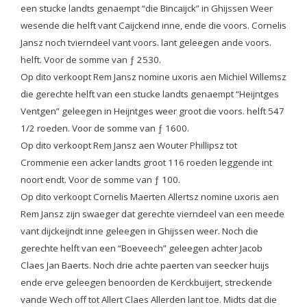
een stucke landts genaempt “die Bincaijck” in Ghijssen Weer
wesende die helft vant Caijckend inne, ende die voors. Cornelis
Jansz noch tvierndeel vant voors. lant geleegen ande voors.
helft. Voor de somme van ƒ 2530.
Op dito verkoopt Rem Jansz nomine uxoris aen Michiel Willemsz
die gerechte helft van een stucke landts genaempt “Heijntges
Ventgen” geleegen in Heijntges weer groot die voors. helft 547
1/2 roeden. Voor de somme van ƒ 1600.
Op dito verkoopt Rem Jansz aen Wouter Phillipsz tot
Crommenie een acker landts groot 116 roeden leggende int
noort endt. Voor de somme van ƒ 100.
Op dito verkoopt Cornelis Maerten Allertsz nomine uxoris aen
Rem Jansz zijn swaeger dat gerechte vierndeel van een meede
vant dijckeijndt inne geleegen in Ghijssen weer. Noch die
gerechte helft van een “Boeveech” geleegen achter Jacob
Claes Jan Baerts. Noch drie achte paerten van seecker huijs
ende erve geleegen benoorden de Kerckbuijert, streckende
vande Wech off tot Allert Claes Allerden lant toe. Midts dat die