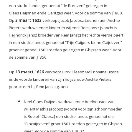
een stucke landts genaempt “de Breeven” geleegen in
Claes Heijnnen ende Geritges weer. Voor de somme van ƒ 800.
Op
3 maart 1623
verkoopt Jacob Jacobsz Leenen aen Aechte
Pieters weduwe ende kinderen wijlendt Rem Jansz [voocht is
Heijndrick Jansz broeder van Rem Jansz] het rechte vierde paert
in een stucke landts genaempt “Trijn Cuijpers binne Caijck ven”
groot int geheel 1500 roeden geleegen in Ghijssen weer. Voor
de somme van ƒ 850.
Op
13 maart 1626
verkoopt Dirck Claesz Moll nomine uxoris
ende voorde kinderen van zijn huijsvrouw Aechte Pieters
geprocreert bij Rem Jans s.g. aen:
Neel Claes Duijves weduwe ende boelhouster van
wijlent Mathis Jacopsz [voocht voor zijn schoonmoeder
is Roeloff Claesz] een stucke landts genaempt die
“Bincaijcx ven” groot 1501 roeden geleegen in Ghijsen
weer. Voor de somme van ƒ 3002,