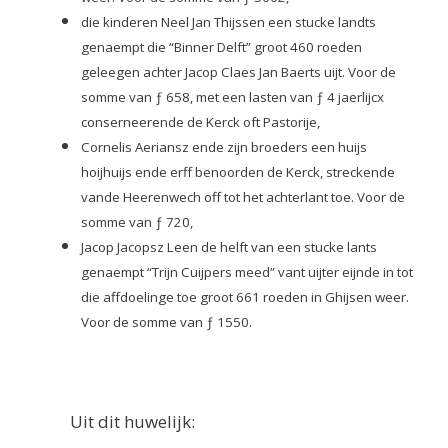
die kinderen Neel Jan Thijssen
een stucke landts
genaempt die “Binner Delft” groot 460 roeden
geleegen achter Jacop Claes Jan
Baerts uijt. Voor de
somme van ƒ 658, met een lasten van ƒ 4 jaerlijcx
conserneerende de Kerck oft Pastorije,
Cornelis Aeriansz ende zijn broeders
een huijs
hoijhuijs ende erff benoorden de Kerck, streckende
vande Heerenwech off tot het
achterlant toe.
Voor de
somme van ƒ 720,
Jacop Jacopsz Leen
de helft van een stucke lants
genaempt “Trijn Cuijpers meed” vant uijter eijnde in tot
die
affdoelinge toe groot 661 roeden in Ghijsen weer.
Voor de somme van ƒ 1550.
Uit dit huwelijk: