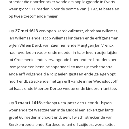
broeder die noorder acker vande omloop leggende in Everts
weer groot 171 roeden. Voor de somme van ƒ 192, te betaelen
op twee toecomende meijen.
Op
27 mei 1613
verkopen Derck Willemsz, Abraham Willemsz,
Jan Willemsz ende Jacob Willemsz kinderen ende erffgenamen
wijlen Willem Derck van Zaennen ende Marijtgen Jan Vrericx
haer overleden vader ende moeder in haer leven buijerluijden
tot Crommenie ende vervangende haer andere broeders aen
Rem Jansz een hennipcloppermoellen met zijn toebehoorte
ende erff volgende die roijpaelen gestaen ende gelegen opt
noort endt, streckende met zijn erff vande inner Wechsloot off
tot Isaac ende Maerten Dercxz wedue ende kinderen lant toe.
Op
3 maart 1616
verkoopt Rem Jansz aen Henrick Thijsen
woenende tot Westzaenen inde Middel een ackertgen lants
groet 60 roeden int noort endt aent Twisch, streckende van
Berckenroedts ende Bardesens lant off zuijtoost werts tottet