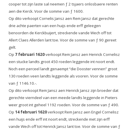
cooper tot zijn laste sal neemen ƒ 2 tsjaers onlosbaere renten
aen die Kerck. Voor de somme van ƒ 1600.
Op dito verkoopt Cornelis Jansz aen Rem Jansz dat gerechte
drie achte paerten van een huijs ende erff geleegen
benoorden de Kerckbuijert, streckende vande Wech off tot
Allert Claes Allerden lant toe. Voor de somme van ƒ 90 gereet
gelt.
Op
7 februari 1620
verkoopt Rem Jansz aen Henrick Cornelisz
een stucke landts groot 450 roeden leggende int noort endt.
Noch een perceel landt genaempt “die Dooster vennen” groot
130 roeden veen landts leggende als vooren. Voor de somme
van ƒ 1146.10.-.
Op dito verkoopt Rem Jansz aen Henrick Jansz zijn broeder dat
gerechte vierndeel van een meede landts leggende in Pieters
weer groot int geheel 1192 roeden. Voor de somme van ƒ 490.
Op
14 februari 1620
verkoopt Rem Jansz aen Engel Cornelisz
een huijs ende erff int noort endt, streckende met zijn erff
vande Wech off tot Henrick Jansz lant toe. Voor de somme van ƒ