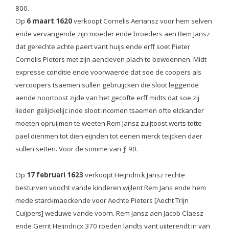
800.
Op
6 maart 1620
verkoopt Cornelis Aeriansz voor hem selven
ende vervangende zijn moeder ende broeders aen Rem Jansz
dat gerechte achte paert vant huijs ende erff soet Pieter
Cornelis Pieters met zijn aencleven plach te bewoennen. Midt
expresse conditie ende voorwaerde dat soe de coopers als
vercoopers tsaemen sullen gebruijcken die sloot leggende
aende noortoost zijde van het gecofte erff midts dat soe zij
lieden gelijckelijc inde sloot incomen tsaemen ofte elckander
moeten opruijmen te weeten Rem Jansz zuijtoost werts totte
pael dienmen tot dien eijnden tot eenen merck teijcken daer
sullen setten. Voor de somme van ƒ 90.
Op
17 februari 1623
verkoopt Heijndrick Jansz rechte
besturven voocht vande kinderen wijlent Rem Jans ende hem
mede starckmaeckende voor Aechte Pieters [Aecht Trijn
Cuijpers] weduwe vande voorn. Rem Jansz aen Jacob Claesz
ende Gerrit Heijndricx 370 roeden landts vant uijterendt in van