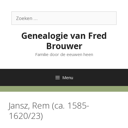
Ga
naar
Zoek
de
naar:
inhoud
Genealogie van Fred
Brouwer
Familie door de eeuwen heen
Menu
Jansz, Rem (ca. 1585-
1620/23)