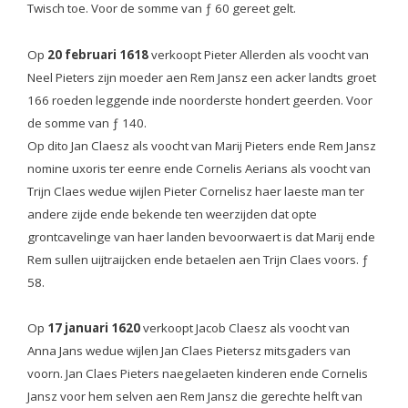
Twisch toe. Voor de somme van ƒ 60 gereet gelt.
Op
20 februari 1618
verkoopt Pieter Allerden als voocht van
Neel Pieters zijn moeder aen Rem Jansz een acker landts groet
166 roeden leggende inde noorderste hondert geerden. Voor
de somme van ƒ 140.
Op dito Jan Claesz als voocht van Marij Pieters ende Rem Jansz
nomine uxoris ter eenre ende Cornelis Aerians als voocht van
Trijn Claes wedue wijlen Pieter Cornelisz haer laeste man ter
andere zijde ende bekende ten weerzijden dat opte
grontcavelinge van haer landen bevoorwaert is dat Marij ende
Rem sullen uijtraijcken ende betaelen aen Trijn Claes voors. ƒ
58.
Op
17 januari 1620
verkoopt Jacob Claesz als voocht van
Anna Jans wedue wijlen Jan Claes Pietersz mitsgaders van
voorn. Jan Claes Pieters naegelaeten kinderen ende Cornelis
Jansz voor hem selven aen Rem Jansz die gerechte helft van