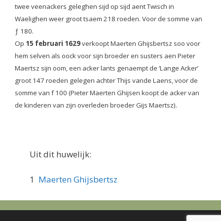
twee veenackers geleghen sijd op sijd aent Twisch in
Waelighen weer groot tsaem 218 roeden. Voor de somme van
ƒ 180.
Op
15 februari 1629
verkoopt Maerten Ghijsbertsz soo voor
hem selven als oock voor sijn broeder en susters aen Pieter
Maertsz sijn oom, een acker lants genaempt de ‘Lange Acker’
groot 147 roeden gelegen achter Thijs vande Laens, voor de
somme van f 100 (Pieter Maerten Ghijsen koopt de acker van
de kinderen van zijn overleden broeder Gijs Maertsz).
Uit dit huwelijk:
1
Maerten Ghijsbertsz