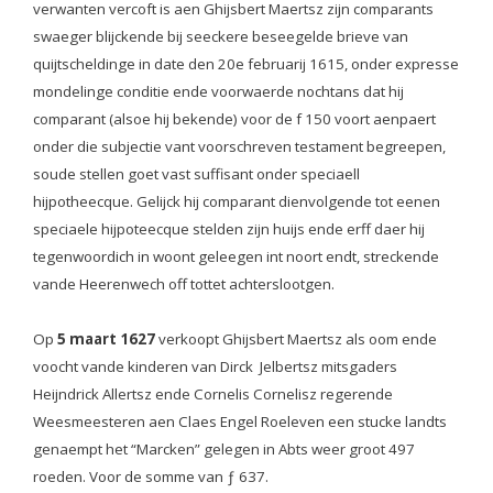
verwanten vercoft is aen Ghijsbert Maertsz zijn comparants
swaeger blijckende bij seeckere beseegelde brieve van
quijtscheldinge in date den 20e februarij 1615, onder expresse
mondelinge conditie ende voorwaerde nochtans dat hij
comparant (alsoe hij bekende) voor de f 150 voort aenpaert
onder die subjectie vant voorschreven testament begreepen,
soude stellen goet vast suffisant onder speciaell
hijpotheecque. Gelijck hij comparant dienvolgende tot eenen
speciaele hijpoteecque stelden zijn huijs ende erff daer hij
tegenwoordich in woont geleegen int noort endt, streckende
vande Heerenwech off tottet achterslootgen.
Op
5 maart 1627
verkoopt Ghijsbert Maertsz als oom ende
voocht vande kinderen van Dirck Jelbertsz mitsgaders
Heijndrick Allertsz ende Cornelis Cornelisz regerende
Weesmeesteren aen Claes Engel Roeleven een stucke landts
genaempt het “Marcken” gelegen in Abts weer groot 497
roeden. Voor de somme van ƒ 637.