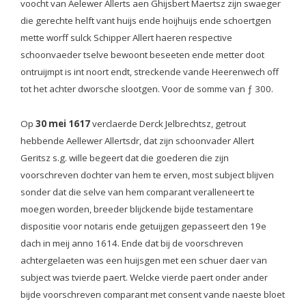
voocht van Aelewer Allerts aen Ghijsbert Maertsz zijn swaeger
die gerechte helft vant huijs ende hoijhuijs ende schoertgen
mette worff sulck Schipper Allert haeren respective
schoonvaeder tselve bewoont beseeten ende metter doot
ontruijmpt is int noort endt, streckende vande Heerenwech off
tot het achter dworsche slootgen. Voor de somme van ƒ 300.
Op
30 mei 1617
verclaerde Derck Jelbrechtsz, getrout
hebbende Aellewer Allertsdr, dat zijn schoonvader Allert
Geritsz s.g. wille begeert dat die goederen die zijn
voorschreven dochter van hem te erven, most subject blijven
sonder dat die selve van hem comparant veralleneert te
moegen worden, breeder blijckende bijde testamentare
dispositie voor notaris ende getuijgen gepasseert den 19e
dach in meij anno 1614. Ende dat bij de voorschreven
achtergelaeten was een huijsgen met een schuer daer van
subject was tvierde paert. Welcke vierde paert onder ander
bijde voorschreven comparant met consent vande naeste bloet