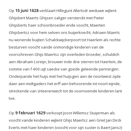
Op
15 juni 1628
verklaart Hillegunt Allertsdr weduwe wijlent
Ghijsbert Maerts Ghijsen saliger versterckt met Pieter
Ghijsberts haer schoonbroeder ende voocht, Maerten
Ghijsbertsz voor hem selven ons buijerknecht, Adriaen Maerts
nu wonende buijten Schalckwijckerpoort tot Haerlem als rechte
besturven voocht vande onmondige kinderen van de
voorschreven Ghijs Maertsz zijn overleden broeder, schuldich
aen Abraham Loreijn, brouwer inde drie sterren tot Haerlem, de
somme van f 400 uijt saecke van goede geleende penningen.
Onderpande het huijs met het huijsgen aen de noortwest zijde
daer aen midtgaders het erff aen behoorende int noort eijnde,
streckende van sHeerenwech tot de voornoemde kinderen lant
toe.
Op
9 februari 1629
verkoopt Joost Willemsz Stuijerman als
voocht vande kinderen wijlent Ghijs Maertsz aen Griet Jan Dirck
Everts met haer kinderen (voocht voor sijn suster is Baert Jansz)