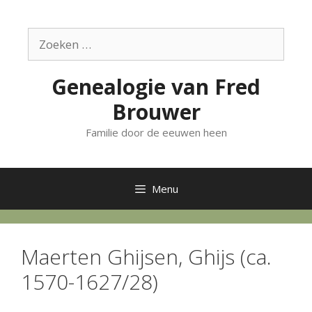
Ga
naar
Zoek
de
naar:
inhoud
Genealogie van Fred
Brouwer
Familie door de eeuwen heen
Menu
Maerten Ghijsen, Ghijs (ca.
1570-1627/28)