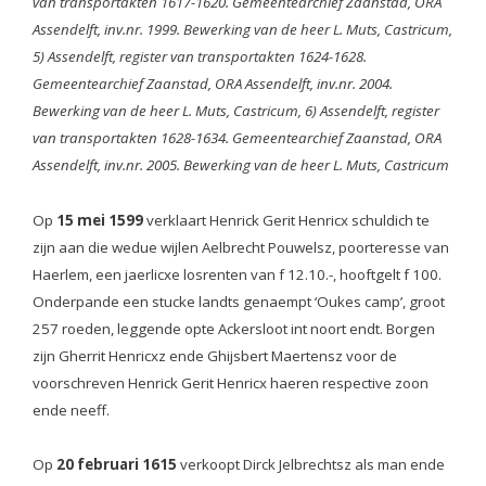
van transportakten 1617-1620. Gemeentearchief Zaanstad, ORA
Assendelft, inv.nr. 1999. Bewerking van de heer L. Muts, Castricum,
5) Assendelft, register van transportakten 1624-1628.
Gemeentearchief Zaanstad, ORA Assendelft, inv.nr. 2004.
Bewerking van de heer L. Muts, Castricum, 6) Assendelft, register
van transportakten 1628-1634. Gemeentearchief Zaanstad, ORA
Assendelft, inv.nr. 2005. Bewerking van de heer L. Muts, Castricum
Op
15 mei 1599
verklaart Henrick Gerit Henricx schuldich te
zijn aan die wedue wijlen Aelbrecht Pouwelsz, poorteresse van
Haerlem, een jaerlicxe losrenten van f 12.10.-, hooftgelt f 100.
Onderpande een stucke landts genaempt ‘Oukes camp’, groot
257 roeden, leggende opte Ackersloot int noort endt. Borgen
zijn Gherrit Henricxz ende Ghijsbert Maertensz voor de
voorschreven Henrick Gerit Henricx haeren respective zoon
ende neeff.
Op
20 februari 1615
verkoopt Dirck Jelbrechtsz als man ende