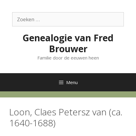
Ga
naar
Zoek
de
naar:
inhoud
Genealogie van Fred
Brouwer
Familie door de eeuwen heen
Menu
Loon, Claes Petersz van (ca.
1640-1688)