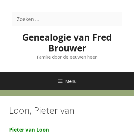
Ga
naar
Zoek
de
naar:
inhoud
Genealogie van Fred
Brouwer
Familie door de eeuwen heen
Menu
Loon, Pieter van
Pieter van Loon