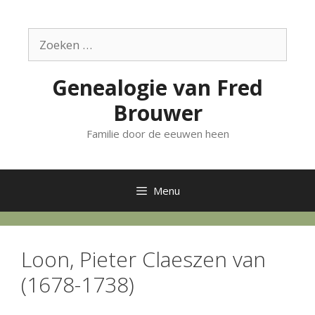
Ga
naar
Zoek
de
naar:
inhoud
Genealogie van Fred
Brouwer
Familie door de eeuwen heen
Menu
Loon, Pieter Claeszen van
(1678-1738)