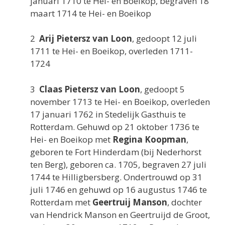
januari 1710 te Hei- en Boeikop, begraven 18
maart 1714 te Hei- en Boeikop
2
Arij Pietersz van Loon
, gedoopt 12 juli
1711 te Hei- en Boeikop, overleden 1711-
1724
3
Claas Pietersz van Loon
, gedoopt 5
november 1713 te Hei- en Boeikop, overleden
17 januari 1762 in Stedelijk Gasthuis te
Rotterdam. Gehuwd op 21 oktober 1736 te
Hei- en Boeikop met
Regina Koopman
,
geboren te Fort Hinderdam (bij Nederhorst
ten Berg), geboren ca. 1705, begraven 27 juli
1744 te Hilligbersberg. Ondertrouwd op 31
juli 1746 en gehuwd op 16 augustus 1746 te
Rotterdam met
Geertruij Manson
, dochter
van Hendrick Manson en Geertruijd de Groot,