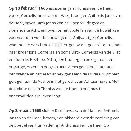
Op
10 februari 1666
assisteren Jan Thoniss van de Haer,
vader, Cornelis Janss van de Haer, broer, en Anthonis Janss van
de Haer, broer, Dirck Janss van de Haer bruidegom en
wonende te Achttienhoven bij het opstellen van de huwelijkse
voorwaarden voor het huwelijk met Ghijsbertgen Cornelis,
wonende te Westbroek. Ghijsbertgen wordt geassisteerd door
haar broer Joris Corneliss en ooms Dirck Corneliss van de Vliet
en Cornelis Peeterss Schaij. De bruidegom brengt aan een
huijsinge, erven en de gront met ½ mergen lands daer aen
behorende en cameren annex genaamd de Oude Cruijtmolen
gelegen aan de Vechte in het gerecht van Achttienhoven. Met
de belofte om Jan Thoniss van de Haer in hun huis te
onderhouden zijn leven lang.
Op
8 maart 1669
sluiten Dirck Janss van de Haer en Anthonis
Janss van de Haer, broers, een akkoord over de verdeling van
de boedel van hun vader Jan Anthoniss van de Haer. Op