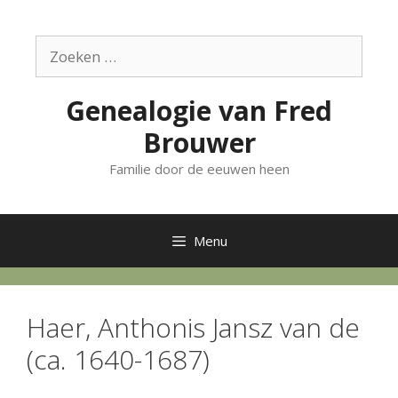
Ga
naar
Zoek
de
naar:
inhoud
Genealogie van Fred
Brouwer
Familie door de eeuwen heen
Menu
Haer, Anthonis Jansz van de
(ca. 1640-1687)