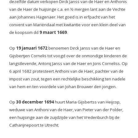
dezelfde datum verkopen Dirck Janss van de Haer en Anthonis
van de Haer de huijsinge c.a. en ½ mergen lant aan de Vechte
aan Johannes Hagenaer. Het goed is in erfpacht van het
convent van Mariëndaal met kwitantie voor een klein deel van
de koopsom dd
9 maart 1669
.
Op
19 januari 1672
benoemen Dirck Janss van de Haer en
Gijsbertjen Cornelis tot voogd over de onmondige kinderen de
langstlevende, Antonij Janss van de Haer en Joris Corneliss. Op
6 april 1682 protesteert Anthoni van de Haer, pachter van de
impost van zout, tegen een rechtelijke beschikking ten nadele
van hem en ten voordele van Johan Brouwer den jongen.
Op
30 december 1694
huurt Maria Gijsbertss van Heijcop,
weduwe van Anthoni van de Haer, van Pieter van der Polder,
een huijsinge aan de zuijdzijde van het Vredenburch bij de
Catharijnepoort te Utrecht.