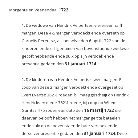
Morgentalen Veenendaal
1722
:
1. De weduwe van Hendrik Aelbertsen viereneenhalff
margen. Deze 4½ margen verboeckt ende overseth op
Cornelis Berentsz, als hetselve den 6 april 1722 van de
kinderen ende erffgenamen van bovenstaende weduwe
gecoft hebbende ende sulx op sijn versoek ende
presentie gedaen den
31 januari 1724
2. De kinderen van Hendrik Aelbertsz twee margen. Bij
coop van dese 2 margen verboekt ende overgeset op
Evert Evertsz 362½ roeden, bij maeggescheijt op Hendrik
Hendricksen mede 362½ roede, bij coop op Willem
Garritsz 475 roden van dato den
16 martij 1722
die
daervan belooft hebben het margengelt te betaelen
ende sulx op de bovenstaende haer versoek ende
derselver presentie gedaen den
31 januari 1724
. Dese