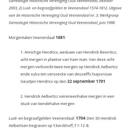
Genealogie Historische Vereniging Oud Veenendaal, oktober
2003, 2) Luid- en begraafgelden te Veenendaal 1574-1812. Uitgave
van de Historische Vereniging Oud Veenendaal nr. 3. Werkgroep
Genealogie Historische Vereniging Oud Veenendaal, juni 1998
Morgentalen Veenendaal
1681
:
1. Annichge Hendricx, weduwe van Hendrick Beerntsz,
acht mergen in plaetse van haer man. Van dese acht
mergen verboeckt twee mergen op Hendrick Aelbertsz
ende sulcx ten versoecke van desselffs huijsvrouw
Geurtjen Hendricx op den
22 september 1701
2. Hendrick Aelbertsz viereneenhalve mergen in een
stuck van tiendehalve mergen
Luid- en begraafgelden Veenendaal:
1704
: Den 30 Hendrick
Aelbertsen begraven op ’t kerckhoff, f 1-12-8.