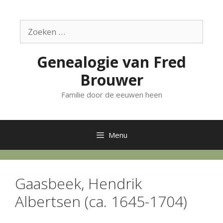
Ga
naar
Zoek
de
naar:
inhoud
Genealogie van Fred
Brouwer
Familie door de eeuwen heen
Menu
Gaasbeek, Hendrik
Albertsen (ca. 1645-1704)