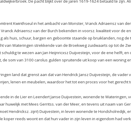
dwijkerbroek. De pacht blijkt over de jaren 1619-1624 betaald te zijn. 
 omtrent Kwinthseul in het ambacht van Monster, Vranck Adriaensz van de
 Vranck
Adriaensz van der Burch bekenden in voorsz. kwaliteit voor de en
g als huis, schuur, bargen en geboomte staande op bruiklanden, nog de 
cht van Wateringen strekkende van de Broekweg zuidwaarts op
tot de Zw
ent schuldig te wezen aan Jan Heijnricxsz Duijvesteijn, voor de ene helf
ft, de som van 3100 carolus gulden spruitende uit koop van een woning e
ngen land dat grenst aan dat van Hendrick Jansz Duijvesteijn, de vade
rijen, lenen en meubelen, waardoor het tot een proces voor het gerecht 
nende in de Lier en Leendert Janse Duijvestein, wonende te Wateringen,
haar huwelijk met Mees Gerritss. van der Meer, en tevens uit naam van Gerr
moet Hendricksz. zijn!) Duijvestein, in leven wonende te Hondsholredijk
e koper reeds woont en dat hun vader in zijn leven in eigendom had verk