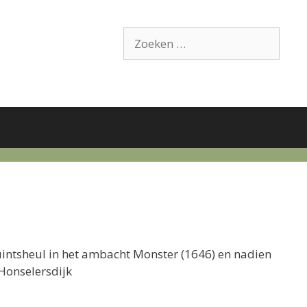
Zoek
naar:
uintsheul in het ambacht Monster (1646) en nadien
Honselersdijk