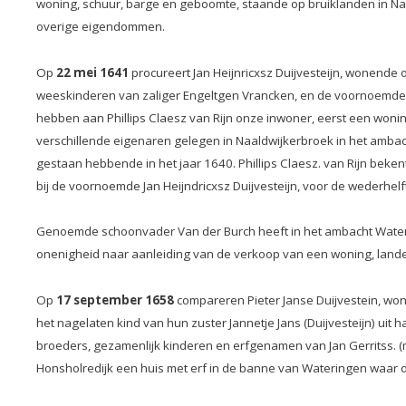
woning, schuur, barge en geboomte, staande op bruiklanden in Naal
overige eigendommen.
Op
22 mei 1641
procureert Jan Heijnricxsz Duijvesteijn, wonende
weeskinderen van zaliger Engeltgen Vrancken,
en de voornoemde
hebben aan Phillips Claesz van Rijn onze inwoner,
eerst een wonin
verschillende eigenaren gelegen in
Naaldwijkerbroek in het amba
gestaan hebbende in
het jaar 1640. Phillips Claesz. van Rijn bek
bij de voornoemde Jan Heijndricxsz Duijvesteijn, voor de wederhel
Genoemde schoonvader Van der Burch heeft in het ambacht Wateri
onenigheid naar aanleiding van de verkoop van een woning, lande
Op
17 september 1658
compareren Pieter Janse Duijvestein, wo
het nagelaten kind van hun zuster Jannetje Jans (Duijvesteijn) uit 
broeders, gezamenlijk kinderen en erfgenamen van Jan Gerritss. (
Honsholredijk een huis met erf in de banne van Wateringen waar d