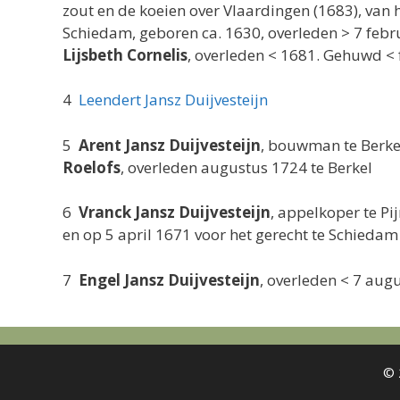
zout en de koeien over Vlaardingen (1683), van h
Schiedam, geboren ca. 1630, overleden > 7 feb
Lijsbeth Cornelis
, overleden < 1681. Gehuwd <
4
Leendert Jansz Duijvesteijn
5
Arent Jansz Duijvesteijn
, bouwman te Berke
Roelofs
, overleden augustus 1724 te Berkel
6
Vranck Jansz Duijvesteijn
, appelkoper te P
en op 5 april 1671 voor het gerecht te Schieda
7
Engel Jansz Duijvesteijn
, overleden < 7 aug
© 