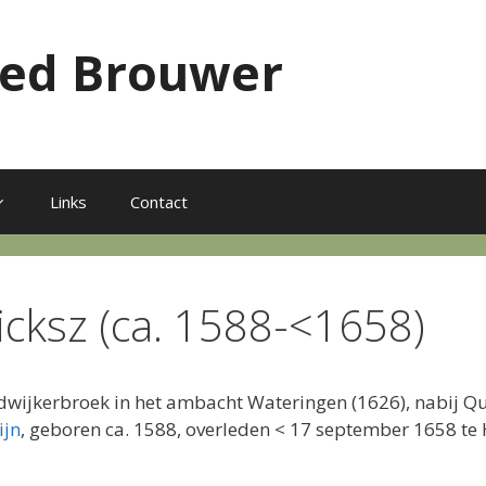
red Brouwer
Links
Contact
ricksz (ca. 1588-<1658)
ldwijkerbroek in het ambacht Wateringen (1626), nabij Q
ijn
, geboren ca. 1588, overleden < 17 september 1658 te 