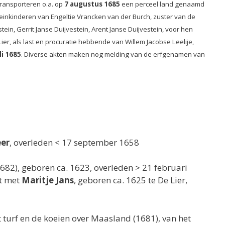
transporteren o.a. op
7 augustus 1685
een perceel land genaamd
kleinkinderen van Engeltie Vrancken van der Burch, zuster van de
n, Gerrit Janse Duijvestein, Arent Janse Duijvestein, voor hen
 Lier, als last en procuratie hebbende van Willem Jacobse Leelije,
li 1685
. Diverse akten maken nog melding van de erfgenamen van
eer
, overleden < 17 september 1658
(1682), geboren ca. 1623, overleden > 21 februari
ft met
Maritje Jans
, geboren ca. 1625 te De Lier,
turf en de koeien over Maasland (1681), van het