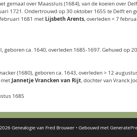
et gemaal over Maassluis (1684), van de koeien over Delf
ruari 1721. Ondertrouwd op 30 oktober 1655 te Delft e
 februari 1681 met
Lijsbeth Arents
, overleden < 7 februa
l, geboren ca. 1640, overleden 1685-1697. Gehuwd op 20
ijnacker (1680), geboren ca. 1643, overleden > 12 august
m met
Jannetje Vrancken van Rijt
, dochter van Vranck Jo
ustus 1685
2026 Genealogie van Fred Brouwer
• Gebouwd met
GeneratePr