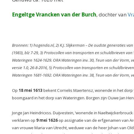
Engeltge Vrancken van der Burch
, dochter van
Vr
Bronnen: 1) hogenda.nl, 2) K.J. Slijkerman – De oudste generaties van
(1983), blz 7-29, 3)
Protocollen van transporten en schuldbrieven van W
Wateringen 1624-1629. ORA Wateringen inv. 30, Teun van der Vorm, ve
versie 1.0, 26-8-2016,
5) Protocollen van transporten en schuldbrieve
Wateringen 1681-1692. ORA Wateringen inv. 38, Teun van der Vorm, ver
Op
18 mei 1613
bekent Cornelis Maertensz, wonende in het dorp
boomgaard in het dorp van Wateringen.
Borgen zijn Ouwe Jan Henr
Jonge Jan Heindricxss. Duijvestein, ‘wonende in Naeltwijckerbrou
verklaren op
9 mei 1626
op assignatie van de erfgenamen van Are
van vrouwe Maria van Utrecht, weduwe van de heer Johan van Olden