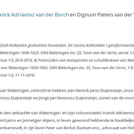
anck Adriaensz van der Burch
en Dignum Pieters van der 
 Zuid-Hollandse geslachten Duivestein. De rooms-katholieke / gereformeerde f
ateringen 1606-1623. ORA Wateringen inv. 29, Teun van der Vorm, versie 1.0
rsie 1.0, 20-8-2016, 4) Protocollen van transporten en schuldbrieven van Wa
n van Wateringen 1654-1662. ORA Wateringen inv. 35, Teun van der Vorm, 1-9
sie 1.0, 11-11-2016.
 van Wateringen,
verkocht te hebben aan Henrick Jansz Duijvesteijn, onz
icxsz Duijvesteijn en Jonge Jan
Henricxsz Duijvesteijn, zonen van de voors
ck in den ambachte van Wateringen’ en (zijn schoonvader) Vranck Adriaen
nt Janss en Jannetgen Arijens, in leven gewoond hebbende te Naaldwijker
barnevelt, in zijn leven heer van Berkel, Backum enz., advocaat van Ho