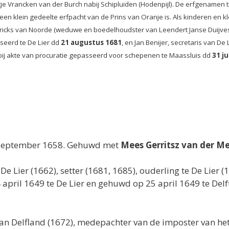
je Vrancken van der Burch nabij Schipluiden (Hodenpijl). De erfgenamen 
 een klein gedeelte erfpacht van de Prins van Oranje is. Als kinderen en 
ricks van Noorde (weduwe en boedelhoudster van Leendert Janse Duijvestei
sseerd te De Lier dd
21 augustus 1681
, en Jan Benijer, secretaris van De
 bij akte van procuratie gepasseerd voor schepenen te Maassluis dd
31 ju
7 september 1658. Gehuwd met
Mees Gerritsz van der M
 De Lier (1662), setter (1681, 1685), ouderling te De Lier 
 april 1649 te De Lier en gehuwd op 25 april 1649 te Del
n Delfland (1672), medepachter van de imposter van het 