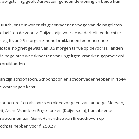
Als borgstelling geeft Duijvestein genoemde woning en beide hun
r Burch, onze inwoner als grootvader en voogd
van de nagelaten
e helft en de voorsz.
Duijvesteijn voor de wederhelft verkocht te
toegift
van 29 morgen 3 hond bruiklanden toebehorende
et toe, nog het gewas van 3,5 morgen tarwe op devoorsz. landen
t, en de nagelaten weeskinderen van Engeltgen Vrancken geprocreerd
n bruiklanden.
r van zijn schoonzoon. Schoonzoon en schoonvader hebben in
1644
te Wateringen komt.
 voor hen zelf en als ooms en bloedvoogden van Jannetge Meesen,
it, Arent, Vranck en Engel Jansen (Duijvestein), hun absente
, en bekennen aan Gerrit Hendrickse van Breuckhoven op
ocht te hebben voor f. 250.27.