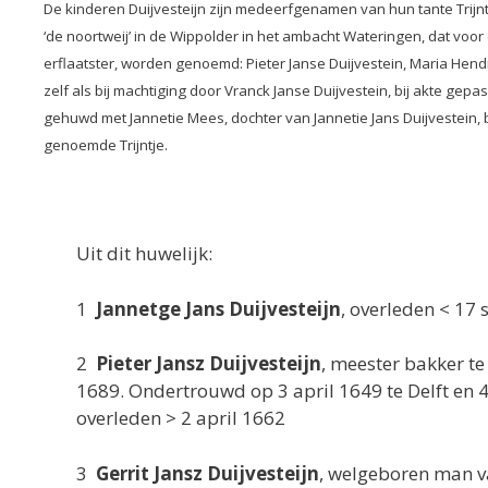
De kinderen Duijvesteijn zijn medeerfgenamen van hun tante Trijnt
‘de noortweij’ in de Wippolder in het ambacht Wateringen, dat voor
erflaatster, worden genoemd: Pieter Janse Duijvestein, Maria Hend
zelf als bij machtiging door Vranck Janse Duijvestein, bij akte gepa
gehuwd met Jannetie Mees, dochter van Jannetie Jans Duijvestein,
genoemde Trijntje.
Uit dit huwelijk:
1
Jannetge Jans Duijvesteijn
, overleden < 1
2
Pieter Jansz Duijvesteijn
, meester bakker te
1689. Ondertrouwd op 3 april 1649 te Delft en 4
overleden > 2 april 1662
3
Gerrit Jansz Duijvesteijn
, welgeboren man va