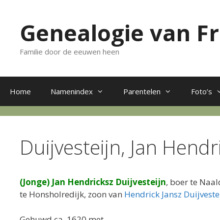
Ga
naar
Genealogie van F
de
inhoud
Familie door de eeuwen heen
Home
Namenindex
Parentelen
Foto’s
Duijvesteijn, Jan Hend
(Jonge) Jan Hendricksz Duijvesteijn
, boer te Naa
te Honsholredijk, zoon van
Hendrick Jansz Duijveste
Gehuwd ca. 1620 met