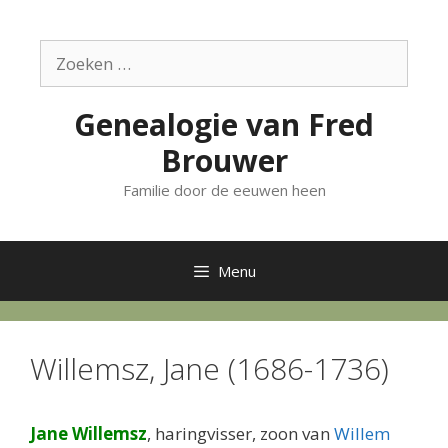
Ga
naar
Zoek
de
naar:
inhoud
Genealogie van Fred
Brouwer
Familie door de eeuwen heen
Menu
Willemsz, Jane (1686-1736)
Jane Willemsz
, haringvisser, zoon van
Willem