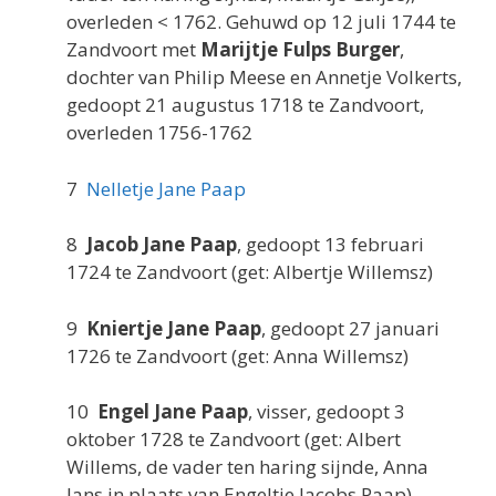
overleden < 1762. Gehuwd op 12 juli 1744 te
Zandvoort met
Marijtje Fulps Burger
,
dochter van Philip Meese en Annetje Volkerts,
gedoopt 21 augustus 1718 te Zandvoort,
overleden 1756-1762
7
Nelletje Jane Paap
8
Jacob Jane Paap
, gedoopt 13 februari
1724 te Zandvoort (get: Albertje Willemsz)
9
Kniertje Jane Paap
, gedoopt 27 januari
1726 te Zandvoort (get: Anna Willemsz)
10
Engel Jane Paap
, visser, gedoopt 3
oktober 1728 te Zandvoort (get: Albert
Willems, de vader ten haring sijnde, Anna
Jans in plaats van Engeltje Jacobs Paap),