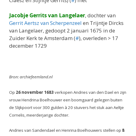
Claesz en Stijntje Gerrits) (
#
) met
Jacobje Gerrits van Langelaer
, dochter van
Gerrit Aertsz van Scherpenzeel
en Trijntje Dircks
van Langelaer, gedoopt 2 januari 1675 in de
Zuider Kerk te Amsterdam (
#
), overleden > 17
december 1729
Bron: archiefeemland.nl
Op
26 november 1683
verkopen Andries van den Dael en zijn
vrouw Hendrina Boelhouwer een boomgaard gelegen buiten
de Slijkpoort voor 300 gulden à 20 stuivers het stuk aan Aeltje
Cornelis, meerderjarige dochter.
Andries van Sandendael en Henrina Boelhouwers stellen op
8