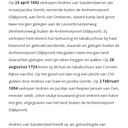
Op
23 april 1692
verkopen Andries van Sandendael en zijn
vrouw Jacoba Gerrits, wonende buiten de Arnhemsepoort
(Slijkpoort), aan Dirck van Ommeren, zekere kamp land groot
twee morgen gelegen aan de Leuserbroeckerweg
(Arnhemseweg) buiten de Arnhemsepoort (Slijkpoort). Zij
verkopen hem tevens hun behuizing en tabaksschuur bij haar
bewoond en gebruikt wordende, staande en gelegen buiten de
Arnhemsepoort (Slijkpoort) mitsgaders twee morgen land
daarachter gelegen, met zijn eiken heggen en wallen. Op
28
augustus 1724
lenen zij dit huis en tabakschuur aan Cornelis
Rijkse van Elst. Op het goed rust dan nog een plecht van 250
gulden door Andries van Dael en Jacoba Gerrits. Op
2 februari
1694
verkoper Andries en Jacobje aan Reijnier Jansen van Oen,
meester smith, zeker stukje bouwland groot omtrent een halve
morgen, afgegraven van het land, buiten de Arnhemsepoort
(Slijkpoort).
Andries van Sandendael treedt op als gemachtigde van