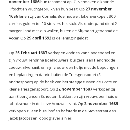
november 1686
hun testament op. Zij vermaken elkaar de
lijftocht en vruchtgebruik van hun bezit. Op
27 november
1686
lenen zij van Cornelis Boelhouwer, lakenverkoper, 300
carolus gulden tot 20 stuivers het stuk. Als onderpand dient 2
morgen land met zijn wallen, buiten de Slijkpoort genaamd de
Acker. Op
29 april 1692
is de lening ingelost.
Op
25 februari 1687
verkopen Andries van Sandendael en
zijn vrouw Hendrina Boelhouwers, burgers, aan Hendrick de
Leeuw, zilversmit, en zijn vrouw, een hofje met de bepotingen
en beplantingen daarin buiten de Triesgenspoort (St
Andriespoort) op de hoek van het steegje tussen de Grote en
Kleine Triesgenspoort. Op
22 november 1687
verkopen zij
aan Elbert Jansen Schouten, bakker, en zijn vrouw, een huis of
tabakschuur in de Lieve Vrouwestraat. Op
2 november 1689
verkopen zij een huis, hof en hofstede in de Stovestraat aan
Jacob Jacobssen, doodgraver alhier.