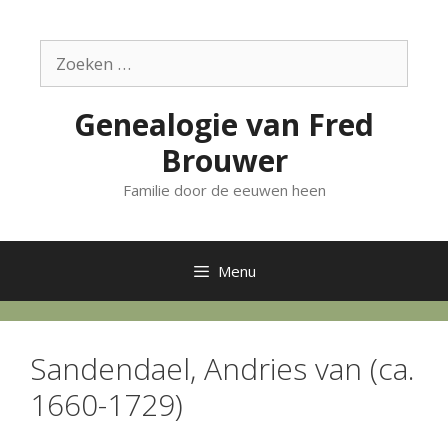
Ga
naar
Zoek
de
naar:
inhoud
Genealogie van Fred
Brouwer
Familie door de eeuwen heen
Menu
Sandendael, Andries van (ca.
1660-1729)