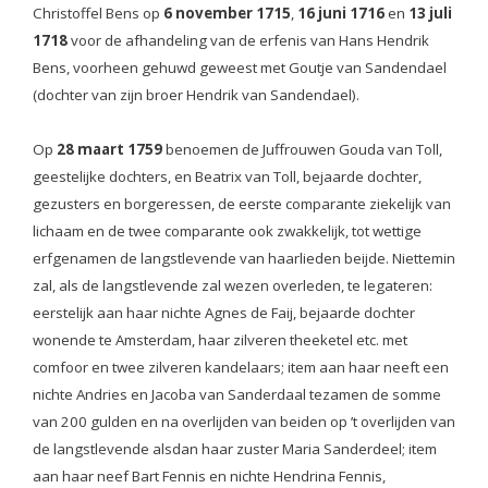
Christoffel Bens op
6 november 1715
,
16 juni 1716
en
13 juli
1718
voor de afhandeling van de erfenis van Hans Hendrik
Bens, voorheen gehuwd geweest met Goutje van Sandendael
(dochter van zijn broer Hendrik van Sandendael).
Op
28 maart 1759
benoemen de Juffrouwen Gouda van Toll,
geestelijke dochters, en Beatrix van Toll, bejaarde dochter,
gezusters en borgeressen, de eerste comparante ziekelijk van
lichaam en de twee comparante ook zwakkelijk, tot wettige
erfgenamen de langstlevende van haarlieden beijde. Niettemin
zal, als de langstlevende zal wezen overleden, te legateren:
eerstelijk aan haar nichte Agnes de Faij, bejaarde dochter
wonende te Amsterdam, haar zilveren theeketel etc. met
comfoor en twee zilveren kandelaars; item aan haar neeft een
nichte Andries en Jacoba van Sanderdaal tezamen de somme
van 200 gulden en na overlijden van beiden op ’t overlijden van
de langstlevende alsdan haar zuster Maria Sanderdeel; item
aan haar neef Bart Fennis en nichte Hendrina Fennis,