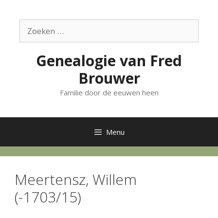
Ga
naar
Zoek
de
naar:
inhoud
Genealogie van Fred
Brouwer
Familie door de eeuwen heen
Menu
Meertensz, Willem
(-1703/15)