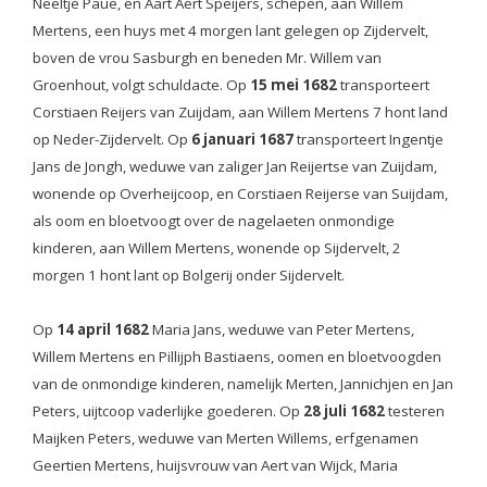
Neeltje Paue, en Aart Aert Speijers, schepen, aan Willem
Mertens, een huys met 4 morgen lant gelegen op Zijdervelt,
boven de vrou Sasburgh en beneden Mr. Willem van
Groenhout, volgt schuldacte. Op
15 mei 1682
transporteert
Corstiaen Reijers van Zuijdam, aan Willem Mertens 7 hont land
op Neder-Zijdervelt. Op
6 januari 1687
transporteert Ingentje
Jans de Jongh, weduwe van zaliger Jan Reijertse van Zuijdam,
wonende op Overheijcoop, en Corstiaen Reijerse van Suijdam,
als oom en bloetvoogt over de nagelaeten onmondige
kinderen, aan Willem Mertens, wonende op Sijdervelt, 2
morgen 1 hont lant op Bolgerij onder Sijdervelt.
Op
14 april 1682
Maria Jans, weduwe van Peter Mertens,
Willem Mertens en Pillijph Bastiaens, oomen en bloetvoogden
van de onmondige kinderen, namelijk Merten, Jannichjen en Jan
Peters, uijtcoop vaderlijke goederen.
Op
28 juli 1682
testeren
Maijken Peters, weduwe van Merten Willems, erfgenamen
Geertien Mertens, huijsvrouw van Aert van Wijck, Maria