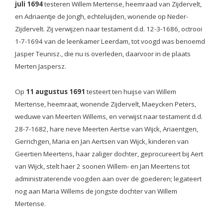
juli 1694
testeren Willem Mertense, heemraad van Zijdervelt,
en Adriaentje de Jongh, echteluijden, wonende op Neder-
Zijdervelt. Zij verwijzen naar testament d.d. 12-3-1686, octrooi
1-7-1694 van de leenkamer Leerdam, tot voogd was benoemd
Jasper Teunisz., die nu is overleden, daarvoor in de plaats
Merten Jaspersz.
Op
11 augustus 1691
testeert ten huijse van Willem
Mertense, heemraat, wonende Zijdervelt, Maeycken Peters,
weduwe van Meerten Willems, en verwijst naar testament d.d.
28-7-1682, hare neve Meerten Aertse van Wijck, Ariaentgen,
Gerrichgen, Maria en Jan Aertsen van Wijck, kinderen van
Geertien Meertens, haar zaliger dochter, geprocureert bij Aert
van Wijck, stelt haer 2 soonen Willem- en Jan Meertens tot
administraterende voogden aan over de goederen; legateert
nog aan Maria Willems de jongste dochter van Willem
Mertense.