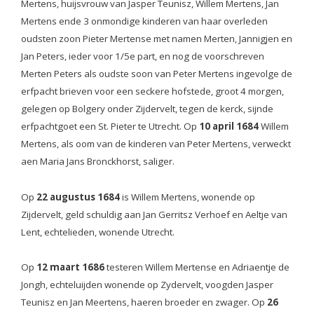
Mertens, huijsvrouw van Jasper Teunisz, Willem Mertens, Jan
Mertens ende 3 onmondige kinderen van haar overleden
oudsten zoon Pieter Mertense met namen Merten, Jannigjen en
Jan Peters, ieder voor 1/5e part, en nog de voorschreven
Merten Peters als oudste soon van Peter Mertens ingevolge de
erfpacht brieven voor een seckere hofstede, groot 4 morgen,
gelegen op Bolgery onder Zijdervelt, tegen de kerck, sijnde
erfpachtgoet een St. Pieter te Utrecht.
Op
10 april 1684
Willem
Mertens, als oom van de kinderen van Peter Mertens, verweckt
aen Maria Jans Bronckhorst, saliger.
Op
22 augustus 1684
is
Willem Mertens, wonende op
Zijdervelt, geld schuldig aan Jan Gerritsz Verhoef en Aeltje van
Lent, echtelieden, wonende Utrecht.
Op
12 maart 1686
testeren Willem Mertense en Adriaentje de
Jongh, echteluijden wonende op Zydervelt, voogden Jasper
Teunisz en Jan Meertens, haeren broeder en zwager. Op
26