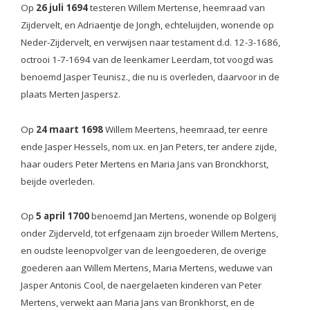
Op
26 juli 1694
testeren Willem Mertense, heemraad van
Zijdervelt, en Adriaentje de Jongh, echteluijden, wonende op
Neder-Zijdervelt, en verwijsen naar testament d.d. 12-3-1686,
octrooi 1-7-1694 van de leenkamer Leerdam, tot voogd was
benoemd Jasper Teunisz., die nu is overleden, daarvoor in de
plaats Merten Jaspersz.
Op
24 maart 1698
Willem Meertens, heemraad, ter eenre
ende Jasper Hessels, nom ux. en Jan Peters, ter andere zijde,
haar ouders Peter Mertens en Maria Jans van Bronckhorst,
beijde overleden.
Op
5 april 1700
benoemd Jan Mertens, wonende op Bolgerij
onder Zijderveld, tot erfgenaam zijn broeder Willem Mertens,
en oudste leenopvolger van de leengoederen, de overige
goederen aan Willem Mertens, Maria Mertens, weduwe van
Jasper Antonis Cool, de naergelaeten kinderen van Peter
Mertens, verwekt aan Maria Jans van Bronkhorst, en de