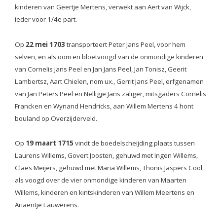
kinderen van Geertje Mertens, verwekt aan Aert van Wijck,
ieder voor 1/4e part.
Op
22 mei 1703
transporteert Peter Jans Peel, voor hem
selven, en als oom en bloetvoogd van de onmondige kinderen
van Cornelis Jans Peel en Jan Jans Peel, Jan Tonisz, Geerit
Lambertsz, Aart Chielen, nom ux., Gerrit Jans Peel, erfgenamen
van Jan Peters Peel en Nelligje Jans zaliger, mitsgaders Cornelis
Francken en Wynand Hendricks, aan Willem Mertens 4 hont
bouland op Overzijderveld.
Op
19 maart 1715
vindt de boedelscheijding plaats tussen
Laurens Willems, Govert Joosten, gehuwd met Ingen Willems,
Claes Meijers, gehuwd met Maria Willems, Thonis Jaspers Cool,
als voogd over de vier onmondige kinderen van Maarten
Willems, kinderen en kintskinderen van Willem Meertens en
Ariaentje Lauwerens.