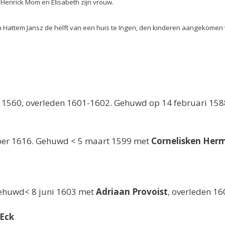
 Henrick Mom en Elisabeth zijn vrouw.
n Hattem Jansz de helft van een huis te Ingen, den kinderen aangekomen
. 1560, overleden 1601-1602. Gehuwd op 14 februari 158
mber 1616. Gehuwd < 5 maart 1599 met
Cornelisken Her
Gehuwd< 8 juni 1603 met
Adriaan Provoist
, overleden 1
 Eck