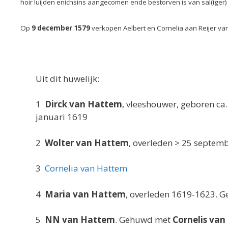
hoir luijden enichsins aangecomen ende bestorven is van sal(iger)
Op
9 december 1579
verkopen Aelbert en Cornelia aan Reijer va
Uit dit huwelijk:
1
Dirck van Hattem
, vleeshouwer, geboren ca
januari 1619
2
Wolter van Hattem
, overleden > 25 septe
3
Cornelia van Hattem
4
Maria van Hattem
, overleden 1619-1623. 
5
NN van Hattem
. Gehuwd met
Cornelis van