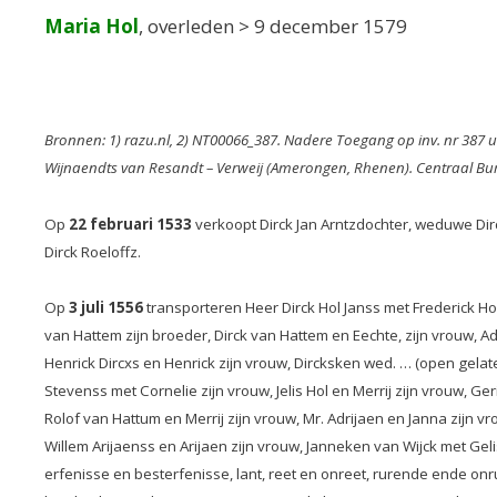
Maria Hol
, overleden > 9 december 1579
Bronnen: 1) razu.nl, 2) NT00066_387. Nadere Toegang op inv. nr 387 ui
Wijnaendts van Resandt – Verweij (Amerongen, Rhenen). Centraal Bure
Op
22 februari 1533
verkoopt Dirck Jan Arntzdochter, weduwe Dir
Dirck Roeloffz.
Op
3 juli 1556
transporteren Heer Dirck Hol Janss met Frederick Hol
van Hattem zijn broeder, Dirck van Hattem en Eechte, zijn vrouw, A
Henrick Dircxs en Henrick zijn vrouw, Dircksken wed. … (open gela
Stevenss met Cornelie zijn vrouw, Jelis Hol en Merrij zijn vrouw, Ge
Rolof van Hattum en Merrij zijn vrouw, Mr. Adrijaen en Janna zijn vr
Willem Arijaenss en Arijaen zijn vrouw, Janneken van Wijck met Gel
erfenisse en besterfenisse, lant, reet en onreet, rurende ende on