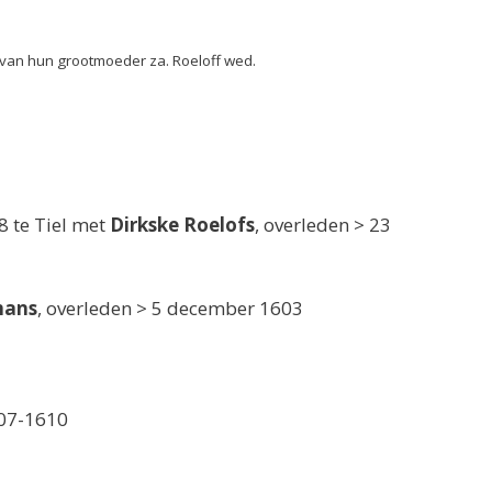
 van hun grootmoeder za. Roeloff wed.
8 te Tiel met
Dirkske Roelofs
, overleden > 23
mans
, overleden > 5 december 1603
607-1610