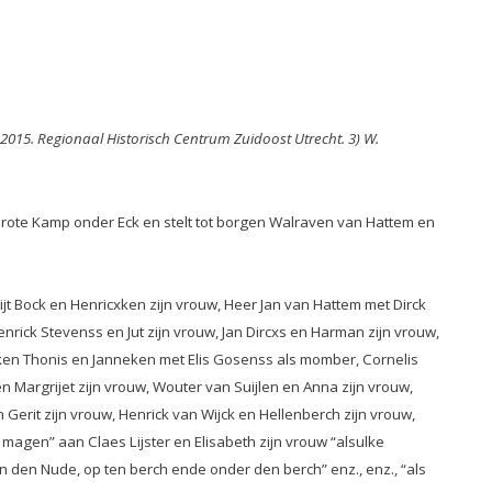
 2015. Regionaal Historisch Centrum Zuidoost Utrecht. 3) W.
Grote Kamp onder Eck en stelt tot borgen Walraven van Hattem en
rijt Bock en Henricxken zijn vrouw, Heer Jan van Hattem met Dirck
nrick Stevenss en Jut zijn vrouw, Jan Dircxs en Harman zijn vrouw,
liken Thonis en Janneken met Elis Gosenss als momber, Cornelis
 en Margrijet zijn vrouw, Wouter van Suijlen en Anna zijn vrouw,
n Gerit zijn vrouw, Henrick van Wijck en Hellenberch zijn vrouw,
 magen” aan Claes Lijster en Elisabeth zijn vrouw “alsulke
n den Nude, op ten berch ende onder den berch” enz., enz., “als