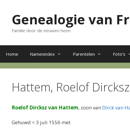
Ga
naar
Genealogie van F
de
inhoud
Familie door de eeuwen heen
Home
Namenindex
Parentelen
Foto’s
Hattem, Roelof Dircksz
Roelof Dircksz van Hattem
, zoon van
Dirck van H
Gehuwd < 3 juli 1556 met