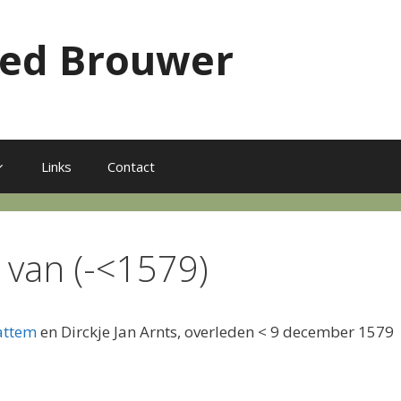
red Brouwer
Links
Contact
 van (-<1579)
attem
en Dirckje Jan Arnts, overleden < 9 december 1579