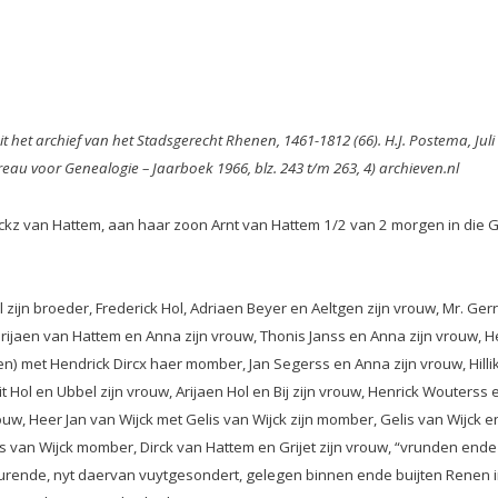
t het archief van het Stadsgerecht Rhenen, 1461-1812 (66). H.J. Postema, Juli
au voor Genealogie – Jaarboek 1966, blz. 243 t/m 263, 4) archieven.nl
ckz van Hattem, aan haar zoon Arnt van Hattem 1/2 van 2 morgen in die 
 zijn broeder, Frederick Hol, Adriaen Beyer en Aeltgen zijn vrouw, Mr. Ger
drijaen van Hattem en Anna zijn vrouw, Thonis Janss en Anna zijn vrouw, He
ten) met Hendrick Dircx haer momber, Jan Segerss en Anna zijn vrouw, Hil
rit Hol en Ubbel zijn vrouw, Arijaen Hol en Bij zijn vrouw, Henrick Wouterss
ouw, Heer Jan van Wijck met Gelis van Wijck zijn momber, Gelis van Wijck e
is van Wijck momber, Dirck van Hattem en Grijet zijn vrouw, “vrunden ende
rurende, nyt daervan vuytgesondert, gelegen binnen ende buijten Renen i