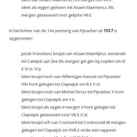
Idem als eijgen gemeen mit Ariaen Maertensz. II½
mergen getauxeert voor gelijcke VIII £
In het kohier van de 10e penning van Pijnacker uit
1557
is
opgenomen:
Jacob Vranckenz bruijct van Ariaen Maertijnsz. wonende
tot Catwijck upt Zee II½ mergen gel gen bij suijden om IX
£ VI st. VI p.
Idem bruijct noch van Willemtgen Ewouts tot Pijnacker
VI½ hont gelegen tot Clapwijck om III £ V st.
Idem bruijct noch van Michiel Dircxz tot Pijnacker X hont
gelegen tot Clapwijck om V £.
Idem bruijct als eijgen II mergen V hont gelegen tot
Clapwijck getauxeert voor VIII £ X st.
Idem bruijct och van ’t convent tot Conincxvelt IIII mergen
gelegen tot Clapwijck om XVIII £ ende een cappoen