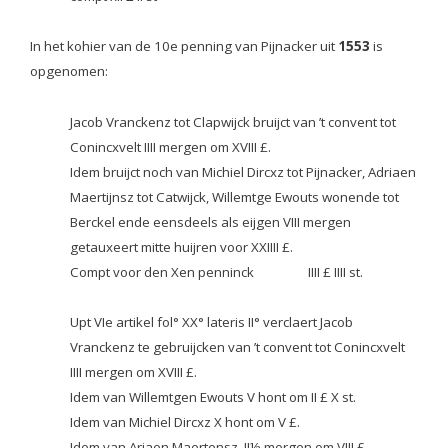
In het kohier van de 10e penning van Pijnacker uit
1553
is
opgenomen:
Jacob Vranckenz tot Clapwijck bruijct van ’t convent tot
Conincxvelt IIII mergen om XVIII £.
Idem bruijct noch van Michiel Dircxz tot Pijnacker, Adriaen
Maertijnsz tot Catwijck, Willemtge Ewouts wonende tot
Berckel ende eensdeels als eijgen VIII mergen
getauxeert mitte huijren voor XXIIII £.
Compt voor den Xen penninck IIII £ IIII st.
Upt VIe artikel fol° XX° lateris II° verclaert Jacob
Vranckenz te gebruijcken van ’t convent
tot Conincxvelt
IIII mergen om XVIII £.
Idem van Willemtgen Ewouts V hont om II £ X st.
Idem van Michiel Dircxz X hont om V £.
Idem van Ariaen Maertensz. II½ mergen om VIII £.