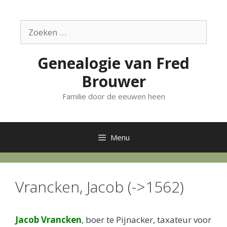
Ga
naar
Zoek
de
naar:
inhoud
Genealogie van Fred
Brouwer
Familie door de eeuwen heen
Menu
Vrancken, Jacob (->1562)
Jacob Vrancken
, boer te Pijnacker, taxateur voor