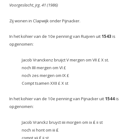
Voorgeslacht, jrg. 41 (1986)
Zij wonen in Clapwijk onder Pijnacker.
In het kohier van de 10e penning van Ruijven uit
1543
is
opgenomen:
Jacob Vranckenz bruijct V mergen om VII £ X st.
noch IIII mergen om VI £
noch zes mergen om IX £
Compt tsamen XXII £ X st
In het kohier van de 10e penning van Pijnacker uit
1544
is
opgenomen:
Jacob Vranckz bruyct iiii morgen om ix ₤ ii st
noch xi hont om iii ₤
compt xii ₤ ii st