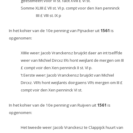
geestimeert voor VI st. facit XVIII £ VI st.
Somme XLIIII £ VII st. VI p. compt voor den Xen penninck
IIII £ VIII st. IX p
In het kohier van de 10e penning van Pijnacker uit
1561
is
opgenomen:
XIIIIe weer: Jacob Vranckensz bruijckt daer an int tselffde
weer van Michiel Dircxz II½ hont weijlant de mergen om III
£ compt voir den Xen penninck II st. VI p.
’t Eerste weer: Jacob Vranckensz bruijckt van Michiel
Dircxz. VII½ hont weijlants doirgaens VI½ mergen om III £
compt voir den Xen penninck VI st.
In het kohier van de 10e penning van Ruijven uit
1561
is
opgenomen:
Het tweede weer:
Jacob Vranckesz te Clappijck huurt van