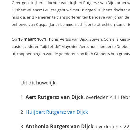
Geertgen Huijberts dochter van Huijbert Rutgersz van Dijck broer 
Gijsbert Willemsz Gruijter gehuwd met Trijntgen Huijberts dochter
huis c.a. en 2 kameren te transporteren ten behoeve van Johan de Vr
behoeve van Caspar Jansz Lemmen, schilder te Utrecht en kamer t
Op
18 maart 1671
Thonis Aertss van Dijck, Steven, Cornelis, Gijs
zuster, cederen “uijt lieffde” Maychien Aerts hun moeder te Driebe
uijtcooppenningen van de goederen van Ruth Gijsberts hun grootv
Uit dit huwelijk:
1
Aert Rutgersz van Dijck
, overleden < 11 fe
2
Huijbert Rutgersz van Dijck
3
Anthonia Rutgers van Dijck
, overleden < 