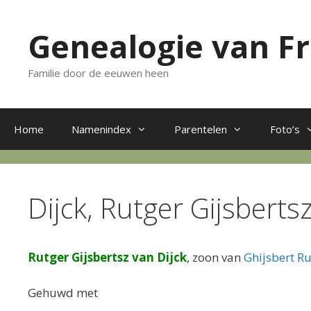
Ga
naar
Genealogie van F
de
inhoud
Familie door de eeuwen heen
Home
Namenindex
Parentelen
Foto’s
Dijck, Rutger Gijsbert
Rutger Gijsbertsz van Dijck
, zoon van
Ghijsbert Ru
Gehuwd met