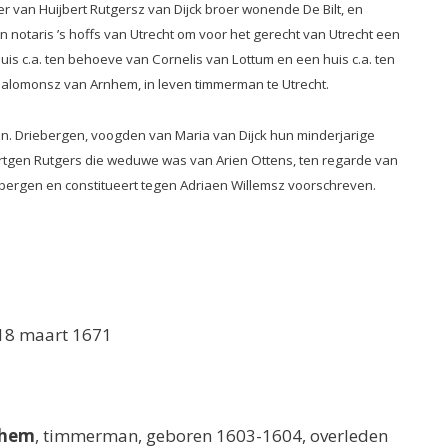
r van Huijbert Rutgersz van Dijck broer wonende De Bilt, en
 notaris ’s hoffs van Utrecht om voor het gerecht van Utrecht een
huis c.a. ten behoeve van Cornelis van Lottum en een huis c.a. ten
alomonsz van Arnhem, in leven timmerman te Utrecht.
 won. Driebergen, voogden van Maria van Dijck hun minderjarige
sbertgen Rutgers die weduwe was van Arien Ottens, ten regarde van
bergen en constitueert tegen Adriaen Willemsz voorschreven.
 18 maart 1671
nhem
, timmerman, geboren 1603-1604, overleden