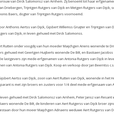
jsvrouw van Dirck Salomonsz van Arnhem. Zij benoemt tot haar erfgename
 Driebergen, Trijntgen Rutgers van Dijck en Metgen Rutgers van Dijck, su
thonis Baers, dogter van Trijntgen Rutgers voornoemd.
r Anthonis Aertss van Dijck, Gijsbert Willemss Gruijter en Trijntgen van
ers van Dijck, in leven gehuwd met Dirck Salomonss.
t Rutten onder voogdij van hun moeder Maijchgen Ariens wonende te Dri
ers gehuwd met Geertgen Huijberts wonende De Bilt, en Bastiaen Jacobss
e lastgevers zijn mede-erfgenamen van Antonia Rutgers van Dijck in lev
amen van Antonia Rutgers van Dijck. Koop en verkoop door Jan Beerntss c
sbert Aertss van Dijck, zoon van Aert Rutten van Dijck, wonende in het Ho
arant is met zijn broers en zusters voor 1/4 deel mede-erfgenaam van A
n leven gehuwd met Dirck Salomonsz van Arnhem, Peter Jansz van Resant
aers wonende De Bilt, de kinderen van Aert Rutgerss van Dijck broer zijnd
bijgestaan door hun moeer Maijchgen Adriaens weduwe Aert Rutgerss van 