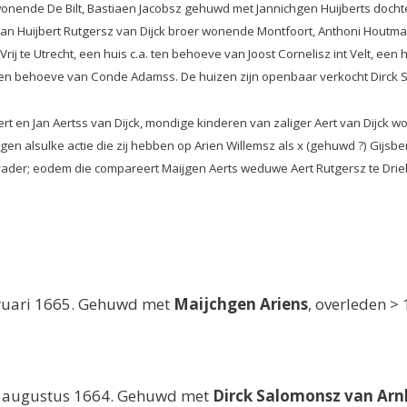
wonende De Bilt, Bastiaen Jacobsz gehuwd met Jannichgen Huijberts dochte
 van Huijbert Rutgersz van Dijck broer wonende Montfoort, Anthoni Houtman
ij te Utrecht, een huis c.a. ten behoeve van Joost Cornelisz int Velt, een 
en behoeve van Conde Adamss. De huizen zijn openbaar verkocht Dirck S
bert en Jan Aertss van Dijck, mondige kinderen van zaliger Aert van Dijck
rgen alsulke actie die zij hebben op Arien Willemsz als x (gehuwd ?) Gij
ader; eodem die compareert Maijgen Aerts weduwe Aert Rutgersz te Drie
bruari 1665. Gehuwd met
Maijchgen Ariens
, overleden >
22 augustus 1664. Gehuwd met
Dirck Salomonsz van Ar