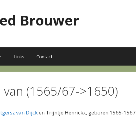
red Brouwer
Links
Contact
sz van (1565/67->1650)
tgersz van Dijck
en Trijntje Henrickx, geboren 1565-1567