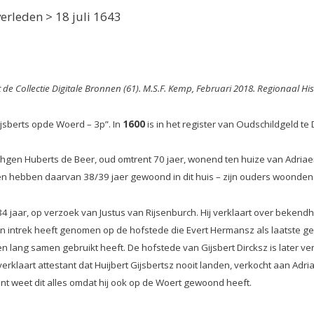
verleden > 18 juli 1643
t de Collectie Digitale Bronnen (61). M.S.F. Kemp, Februari 2018. Regionaal H
Gijsberts opde Woerd – 3p”. In
1600
is in het register van Oudschildgeld te
ichgen Huberts de Beer, oud omtrent 70 jaer, wonend ten huize van Adri
en hebben daarvan 38/39 jaer gewoond in dit huis – zijn ouders woonden 
 84 jaar, op verzoek van Justus van Rijsenburch. Hij verklaart over bekend
 intrek heeft genomen op de hofstede die Evert Hermansz als laatste gebr
en lang samen gebruikt heeft. De hofstede van Gijsbert Dircksz is later
laart attestant dat Huijbert Gijsbertsz nooit landen, verkocht aan Adria
nt weet dit alles omdat hij ook op de Woert gewoond heeft.