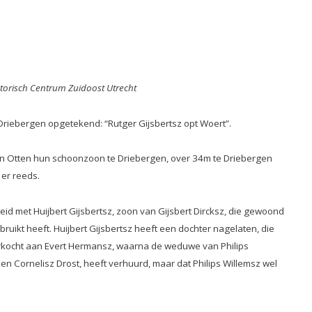
istorisch Centrum Zuidoost Utrecht
 Driebergen opgetekend: “Rutger Gijsbertsz opt Woert”.
aen Otten hun schoonzoon te Driebergen, over 34m te Driebergen
er reeds.
heid met Huijbert Gijsbertsz, zoon van Gijsbert Dircksz, die gewoond
uikt heeft. Huijbert Gijsbertsz heeft een dochter nagelaten, die
 verkocht aan Evert Hermansz, waarna de weduwe van Philips
en Cornelisz Drost, heeft verhuurd, maar dat Philips Willemsz wel