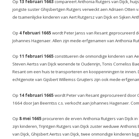
Op
13 februari 1663
compareert Anthonia Rutgers van Dijck, hui
jongste suster Ghijsbertgen Rutgers verweckt aen Adriaen Otten van
de tsamenlijcke kinderen van Aert Rutgersz van Dijck en Sijken An
Op
4 februari 1665
wordt Peter Janss van Resant geprocureerd doo
Johannes Hagenaer. Allen zijn mede-erfgenamen van Anthonia Rutg
Op
11 februari 1665
constitueren de onmondige kinderen van Aer
Steven Aertss van Dijck wonende te Oudenrijn, Tonis Corneliss Ba
Resant om een huis te transporteren en kooppenningen te innen. D
echtgenote van Gijsbert Willemss Gruijters zijn ook mede-erfgen
Op
14 februari 1665
wordt Peter van Resant geprocureerd door Gij
1664 door Jan Beerntss c.s. verkocht aan Johannes Hagenaer. Comp
Op
8 mei 1665
procureren de erven Anthonia Rutgers van Dijck i
zijn kinderen, Trijntgen Rutgers van Dijck zuster weduwe Anthonis B
van Dijck, Ghijsbert Aertss van Dijck, twee onmondige kinderen 