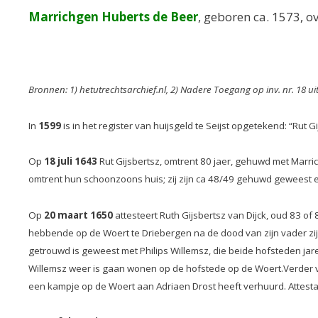
Marrichgen Huberts de Beer
, geboren ca. 1573, o
Bronnen: 1) hetutrechtsarchief.nl, 2) Nadere Toegang op inv. nr. 18 ui
In
1599
is in het register van huijsgeld te Seijst opgetekend: “Rut 
Op
18 juli 1643
Rut Gijsbertsz, omtrent 80 jaer, gehuwd met Marr
omtrent hun schoonzoons huis; zij zijn ca 48/49 gehuwd geweest 
Op
20 maart 1650
attesteert Ruth Gijsbertsz van Dijck, oud 83 of
hebbende op de Woert te Driebergen na de dood van zijn vader zijn
getrouwd is geweest met Philips Willemsz, die beide hofsteden jar
Willemsz weer is gaan wonen op de hofstede op de Woert.Verder verk
een kampje op de Woert aan Adriaen Drost heeft verhuurd. Attesta