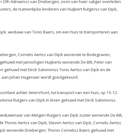
n Oth Adriaensz van Driebergen, zoon van haer saliger overleden
sters, de tsamenlijcke kinderen van Huijbert Rutgersz van Dijck,
 Dijck, weduwe van Tonis Baers, om een huis te transporteren aan
ebergen, Cornelis Aertss van Dijck wonende te Bodegraven,
 gehuwd met Jannichgen Huijberts wonende De Bilt, Peter van
en gehuwd met Dirck Salomonss Tonis Aertss van Dijck en de
.s. aan Johan Hagenaer wordt goedgekeurd.
ochlant achter Amersfoort, tot transport van een huis, op 15-12-
ntonia Rutgers van Dijck in leven gehuwd met Dirck Salomonss.
 weduwenaar van Metgen Rutgers van Dijck zuster wonende De Bilt,
e Thonis Aertss van Dijck, Steven Aertss van Dijck, Cornelis Aertss
Dijck wonende Driebergen, Thonis Cornelisz Baers gehuwd met