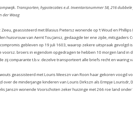
 Stompwijk. Transporten, hypotecaties e.d. Inventarisnummer 58, 216 dubbele
van der Waag
 Zeeu, geassisteerd met Blasius Pietersz wonende op ‘t Woud en Phillip
en huisvrouw van Aernt Tou Jansz, gedaagde ter ene zijde, mitsgaders Co
bij compromis gebleven op 19 juli 1603, waarop zekere uitspraak gevolgd is
 voorsz. broers in eigendom opgedragen te hebben 10 morgen land in de 
e zij comparante t.b.v. dezelve transporteert alle briefs recht en waring v
outs geassisteerd met Louris Meeszn van Roon haar gekoren voogd voor d
 over de minderjange kinderen van Louris Dirkszn als Ermpje Lourisdr, D
elis Janszn wonende Voorschoten zeker huizinge met 266 roe land onder V