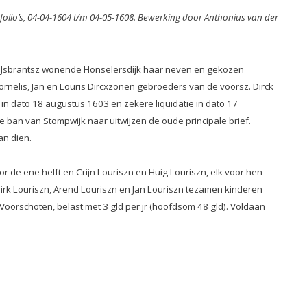
 folio’s, 04-04-1604 t/m 04-05-1608. Bewerking door Anthonius van der
s IJsbrantsz wonende Honselersdijk haar neven en gekozen
rnelis, Jan en Louris Dircxzonen gebroeders van de voorsz. Dirck
 in dato 18 augustus 1603 en zekere liquidatie in dato 17
ban van Stompwijk naar uitwijzen de oude principale brief.
an dien.
e ene helft en Crijn Louriszn en Huig Louriszn, elk voor hen
irk Louriszn, Arend Louriszn en Jan Louriszn tezamen kinderen
oorschoten, belast met 3 gld per jr (hoofdsom 48 gld). Voldaan