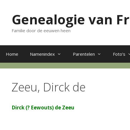
Ga
naar
Genealogie van F
de
inhoud
Familie door de eeuwen heen
Home
Namenindex
Parentelen
Foto’s
Zeeu, Dirck de
Dirck (? Eewouts) de Zeeu