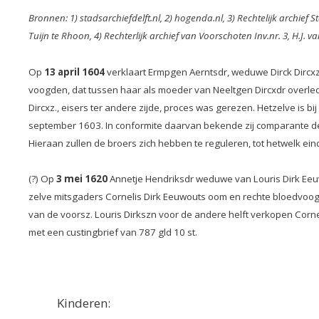
Bronnen: 1) stadsarchiefdelft.nl, 2) hogenda.nl, 3
) Rechtelijk archief
Tuijn te Rhoon, 4) Rechterlijk archief van Voorschoten Inv.nr. 3, H.J. 
Op
13 april 1604
verklaart Ermpgen Aerntsdr, weduwe Dirck Dircxz
voogden, dat tussen haar als moeder van Neeltgen Dircxdr overled
Dircxz., eisers ter andere zijde, proces was gerezen. Hetzelve is 
september 1603. In conformite daarvan bekende zij comparante de
Hieraan zullen de broers zich hebben te reguleren, tot hetwelk eind
(?) Op
3 mei 1620
Annetje Hendriksdr weduwe van Louris Dirk Eeuw
zelve mitsgaders Cornelis Dirk Eeuwouts oom en rechte bloedvoogd
van de voorsz. Louris Dirkszn voor de andere helft verkopen Corn
met een custingbrief van 787 gld 10 st.
Kinderen: