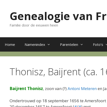
Ga
naar
Genealogie van F
de
inhoud
Familie door de eeuwen heen
Home
Namenindex
Parentelen
Foto’s
Thonisz, Baijrent (ca.
Baijrent Thonisz
, zoon van (?)
Antoni Meteren
en Ja
Ondertrouwd op 18 september 1656 te Amersfoort (g
20 december 1657 te Amersfoort (
#
/
#
) met