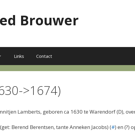
red Brouwer
Links
Contact
 1630->1674)
nnitjen Lamberts, geboren ca 1630 te Warendorf (D), ove
et: Berend Berentsen, tante Anneken Jacobs) (
#
) en (?