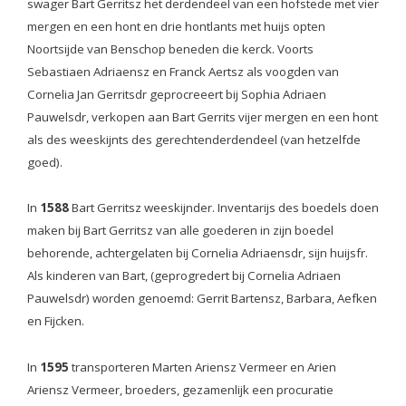
swager Bart Gerritsz het derdendeel van een hofstede met vier
mergen en een hont en drie hontlants met huijs opten
Noortsijde van Benschop beneden die kerck. Voorts
Sebastiaen Adriaensz en Franck Aertsz als voogden van
Cornelia Jan Gerritsdr geprocreeert bij Sophia Adriaen
Pauwelsdr, verkopen aan Bart Gerrits vijer mergen en een hont
als des weeskijnts des gerechtenderdendeel (van hetzelfde
goed).
In
1588
Bart Gerritsz weeskijnder. Inventarijs des boedels doen
maken bij Bart Gerritsz van alle goederen in zijn boedel
behorende, achtergelaten bij Cornelia Adriaensdr, sijn huijsfr.
Als kinderen van Bart, (geprogredert bij Cornelia Adriaen
Pauwelsdr) worden genoemd: Gerrit Bartensz, Barbara, Aefken
en Fijcken.
In
1595
transporteren Marten Ariensz Vermeer en Arien
Ariensz Vermeer, broeders, gezamenlijk een procuratie