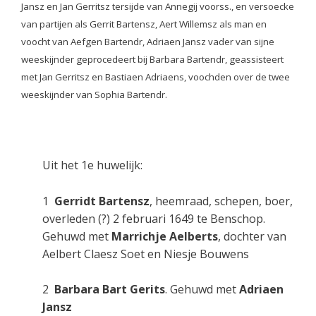
Jansz en Jan Gerritsz tersijde van Annegij voorss., en versoecke
van partijen als Gerrit Bartensz, Aert Willemsz als man en
voocht van Aefgen Bartendr, Adriaen Jansz vader van sijne
weeskijnder geprocedeert bij Barbara Bartendr, geassisteert
met Jan Gerritsz en Bastiaen Adriaens, voochden over de twee
weeskijnder van Sophia Bartendr.
Uit het 1e huwelijk:
1
Gerridt Bartensz
, heemraad, schepen, boer,
overleden (?) 2 februari 1649 te Benschop.
Gehuwd met
Marrichje Aelberts
, dochter van
Aelbert Claesz Soet en Niesje Bouwens
2
Barbara Bart Gerits
. Gehuwd met
Adriaen
Jansz