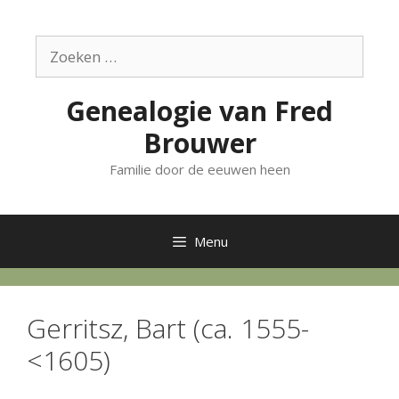
Ga
naar
Zoek
de
naar:
inhoud
Genealogie van Fred
Brouwer
Familie door de eeuwen heen
Menu
Gerritsz, Bart (ca. 1555-
<1605)