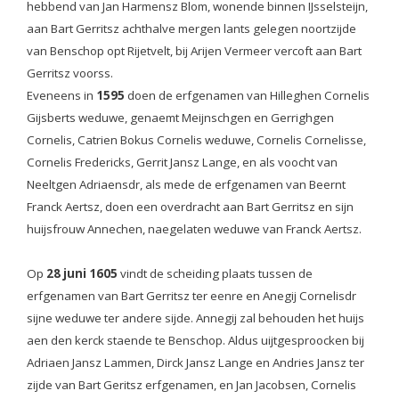
hebbend van Jan Harmensz Blom, wonende binnen IJsselsteijn,
aan Bart Gerritsz achthalve mergen lants gelegen noortzijde
van Benschop opt Rijetvelt, bij Arijen Vermeer vercoft aan Bart
Gerritsz voorss.
Eveneens in
1595
doen de erfgenamen van Hilleghen Cornelis
Gijsberts weduwe, genaemt Meijnschgen en Gerrighgen
Cornelis, Catrien Bokus Cornelis weduwe, Cornelis Cornelisse,
Cornelis Fredericks, Gerrit Jansz Lange, en als voocht van
Neeltgen Adriaensdr, als mede de erfgenamen van Beernt
Franck Aertsz, doen een overdracht aan Bart Gerritsz en sijn
huijsfrouw Annechen, naegelaten weduwe van Franck Aertsz.
Op
28 juni 1605
vindt de scheiding plaats tussen de
erfgenamen van Bart Gerritsz ter eenre en Anegij Cornelisdr
sijne weduwe ter andere sijde. Annegij zal behouden het huijs
aen den kerck staende te Benschop. Aldus uijtgesproocken bij
Adriaen Jansz Lammen, Dirck Jansz Lange en Andries Jansz ter
zijde van Bart Geritsz erfgenamen, en Jan Jacobsen, Cornelis