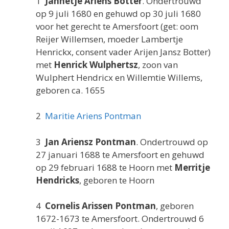
1
Jannetje Ariens Botter
. Ondertrouwd
op 9 juli 1680 en gehuwd op 30 juli 1680
voor het gerecht te Amersfoort (get: oom
Reijer Willemsen, moeder Lambertje
Henrickx, consent vader Arijen Jansz Botter)
met
Henrick Wulphertsz
, zoon van
Wulphert Hendricx en Willemtie Willems,
geboren ca. 1655
2
Maritie Ariens Pontman
3
Jan Ariensz Pontman
. Ondertrouwd op
27 januari 1688 te Amersfoort en gehuwd
op 29 februari 1688 te Hoorn met
Merritje
Hendricks
, geboren te Hoorn
4
Cornelis Arissen Pontman
, geboren
1672-1673 te Amersfoort. Ondertrouwd 6