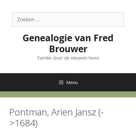
Ga
naar
Zoek
de
naar:
inhoud
Genealogie van Fred
Brouwer
Familie door de eeuwen heen
Menu
Pontman, Arien Jansz (-
>1684)