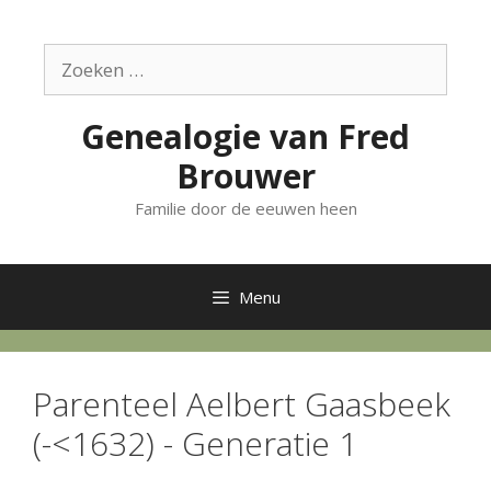
Ga
naar
Zoek
de
naar:
inhoud
Genealogie van Fred
Brouwer
Familie door de eeuwen heen
Menu
Parenteel Aelbert Gaasbeek
(-<1632) - Generatie 1