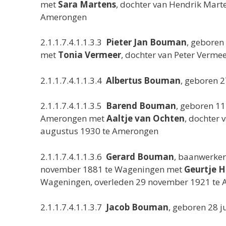
met
Sara Martens
, dochter van Hendrik Mart
Amerongen
2.1.1.7.4.1.1.3.3
Pieter Jan Bouman
, geboren
met
Tonia Vermeer
, dochter van Peter Verme
2.1.1.7.4.1.1.3.4
Albertus Bouman
, geboren 
2.1.1.7.4.1.1.3.5
Barend Bouman
, geboren 1
Amerongen met
Aaltje van Ochten
, dochter 
augustus 1930 te Amerongen
2.1.1.7.4.1.1.3.6
Gerard Bouman
, baanwerker
november 1881 te Wageningen met
Geurtje 
Wageningen, overleden 29 november 1921 te 
2.1.1.7.4.1.1.3.7
Jacob Bouman
, geboren 28 