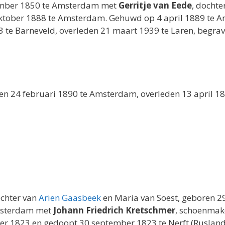
ember 1850 te Amsterdam met
Gerritje van Eede
, dochte
 oktober 1888 te Amsterdam. Gehuwd op 4 april 1889 te
3 te Barneveld, overleden 21 maart 1939 te Laren, begra
ren 24 februari 1890 te Amsterdam, overleden 13 april 
ochter van
Arien Gaasbeek
en Maria van Soest, geboren 2
msterdam met
Johann Friedrich Kretschmer
, schoenmake
er 1823 en gedoopt 30 september 1823 te Nerft (Rusland