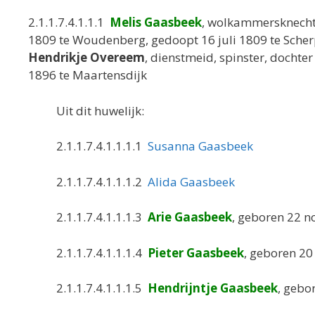
2.1.1.7.4.1.1.1
Melis Gaasbeek
, wolkammersknecht
1809 te Woudenberg, gedoopt 16 juli 1809 te Scher
Hendrikje Overeem
, dienstmeid, spinster, dochte
1896 te Maartensdijk
Uit dit huwelijk:
2.1.1.7.4.1.1.1.1
Susanna Gaasbeek
2.1.1.7.4.1.1.1.2
Alida Gaasbeek
2.1.1.7.4.1.1.1.3
Arie Gaasbeek
, geboren 22 
2.1.1.7.4.1.1.1.4
Pieter Gaasbeek
, geboren 20
2.1.1.7.4.1.1.1.5
Hendrijntje Gaasbeek
, gebo