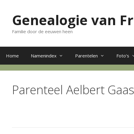
Ga
naar
Genealogie van F
de
inhoud
Familie door de eeuwen heen
Home
Namenindex
Parentelen
Foto’s
Parenteel Aelbert Gaas