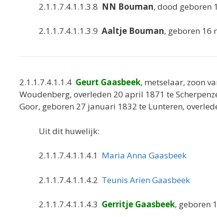
2.1.1.7.4.1.1.3.8
NN Bouman
, dood geboren 
2.1.1.7.4.1.1.3.9
Aaltje Bouman
, geboren 16
2.1.1.7.4.1.1.4
Geurt Gaasbeek
, metselaar, zoon v
Woudenberg, overleden 20 april 1871 te Scherpenz
Goor, geboren 27 januari 1832 te Lunteren, overle
Uit dit huwelijk:
2.1.1.7.4.1.1.4.1
Maria Anna Gaasbeek
2.1.1.7.4.1.1.4.2
Teunis Arien Gaasbeek
2.1.1.7.4.1.1.4.3
Gerritje Gaasbeek
, geboren 