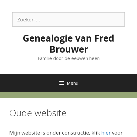
Ga
naar
Zoek
de
naar:
inhoud
Genealogie van Fred
Brouwer
Familie door de eeuwen heen
Menu
Oude website
Mijn website is onder constructie, klik
hier
voor