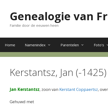
Ga
naar
Genealogie van F
de
inhoud
Familie door de eeuwen heen
Home
Namenindex
Parentelen
Foto’s
Kerstantsz, Jan (-1425)
Jan Kerstantsz
, zoon van
Kerstant Coppaertsz
, ove
Gehuwd met