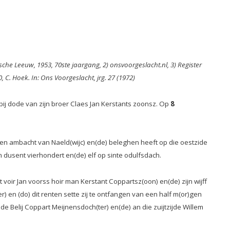
sche Leeuw, 1953, 70ste jaargang, 2) onsvoorgeslacht.nl, 3) Register
C. Hoek. In: Ons Voorgeslacht, jrg. 27 (1972)
ij dode van zijn broer Claes Jan Kerstants zoonsz. Op
8
inden ambacht van Naeld(wijc) en(de) beleghen heeft op die oestzide
n dusent vierhondert en(de) elf op sinte odulfsdach.
et voir Jan voorss hoir man Kerstant Coppartsz(oon) en(de) zijn wijff
iver) en (do) dit renten sette zij te ontfangen van een half m(or)gen
e Belij Coppart Meijnensdoch(ter) en(de) an die zuijtzijde Willem