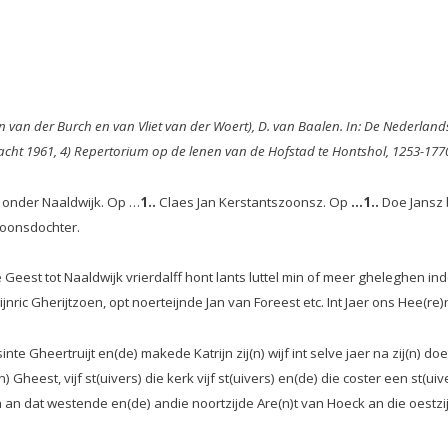
n van der Burch en van Vliet van der Woert), D. van Baalen. In: De Nederland
acht 1961, 4) Repertorium op de lenen van de Hofstad te Hontshol, 1253-1770, 
 onder Naaldwijk. Op …
1..
Claes Jan Kerstantszoonsz. Op
…1..
Doe Jansz b
zoonsdochter.
e Geest tot Naaldwijk vrierdalff hont lants luttel min of meer gheleghen 
ric Gherijtzoen, opt noerteijnde Jan van Foreest etc. Int Jaer ons Hee(re)
te Gheertruijt en(de) makede Katrijn zij(n) wijf int selve jaer na zij(n) do
n) Gheest, vijf st(uivers) die kerk vijf st(uivers) en(de) die coster een st(u
n dat westende en(de) andie noortzijde Are(n)t van Hoeck an die oestzijd