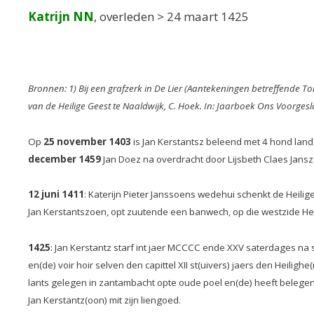
Katrijn NN
, overleden > 24 maart 1425
Bronnen: 1) Bij een grafzerk in De Lier (Aantekeningen betreffende To
van de Heilige Geest te Naaldwijk, C. Hoek. In: Jaarboek Ons Voorgesl
Op
25 november 1403
is Jan Kerstantsz beleend met 4 hond land
december 1459
Jan Doez na overdracht door Lijsbeth Claes Jans
12 juni 1411
: Katerijn Pieter Janssoens wedehui schenkt de Heilig
Jan Kerstantszoen, opt zuutende een banwech, op die westzide Heijn
1425
: Jan Kerstantz starf int jaer MCCCC ende XXV saterdages na sin
en(de) voir hoir selven den capittel XII st(uivers) jaers den Heilighe(
lants gelegen in zantambacht opte oude poel en(de) heeft belegen a
Jan Kerstantz(oon) mit zijn liengoed.