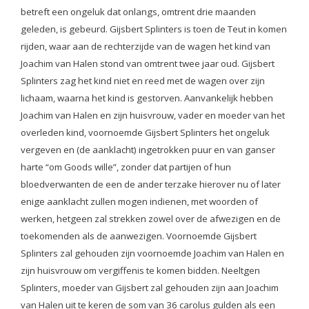
betreft een ongeluk dat onlangs, omtrent drie maanden
geleden, is gebeurd. Gijsbert Splinters is toen de Teut in komen
rijden, waar aan de rechterzijde van de wagen het kind van
Joachim van Halen stond van omtrent twee jaar oud. Gijsbert
Splinters zag het kind niet en reed met de wagen over zijn
lichaam, waarna het kind is gestorven. Aanvankelijk hebben
Joachim van Halen en zijn huisvrouw, vader en moeder van het
overleden kind, voornoemde Gijsbert Splinters het ongeluk
vergeven en (de aanklacht) ingetrokken puur en van ganser
harte “om Goods wille”, zonder dat partijen of hun
bloedverwanten de een de ander terzake hierover nu of later
enige aanklacht zullen mogen indienen, met woorden of
werken, hetgeen zal strekken zowel over de afwezigen en de
toekomenden als de aanwezigen. Voornoemde Gijsbert
Splinters zal gehouden zijn voornoemde Joachim van Halen en
zijn huisvrouw om vergiffenis te komen bidden. Neeltgen
Splinters, moeder van Gijsbert zal gehouden zijn aan Joachim
van Halen uit te keren de som van 36 carolus gulden als een