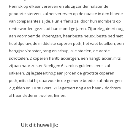
Henrick op elkaar vererven en als zij zonder nalatende
geboorte sterven, zal het vererven op de naaste in den bloede
van comparantes zijde. Hun erfenis zal door hun mombers op
rente worden gezet tot hun mondige jaren. Zij prelegateert nog
aan voornoemde Thoentgen, haar beste heuck, beste bed met
hoofdpeluw, de middelste coperen poth, het vaet-ketelken, een
hangijser/rooster, tang en schup, alle stoelen, de aerde
schottelen, 2 coperen hantblackertgen, een hangblacker, mits
zij aan haar zuster Neeltgen 6 carolus guldens eens zal
uitkeren. Zij legateert nog aan Jorden de grootste coperen
poth, mits dat hij daarvoor in de gemene boedel zal inbrengen
2 gulden en 10 stuivers. Zij legateert nog aan haar 2 dochters
al haar clederen, wollen, linnen.
Uit dit huwelijk: