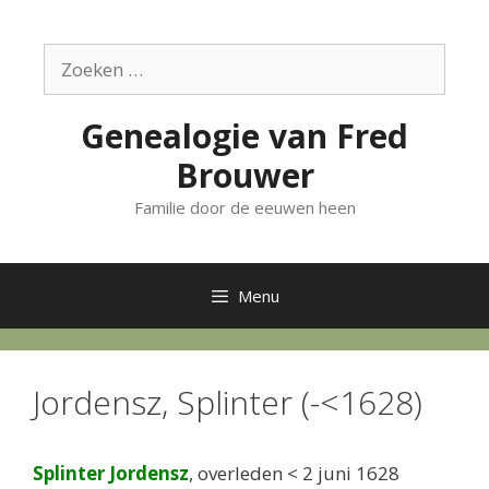
Ga
naar
Zoek
de
naar:
inhoud
Genealogie van Fred
Brouwer
Familie door de eeuwen heen
Menu
Jordensz, Splinter (-<1628)
Splinter Jordensz
, overleden < 2 juni 1628