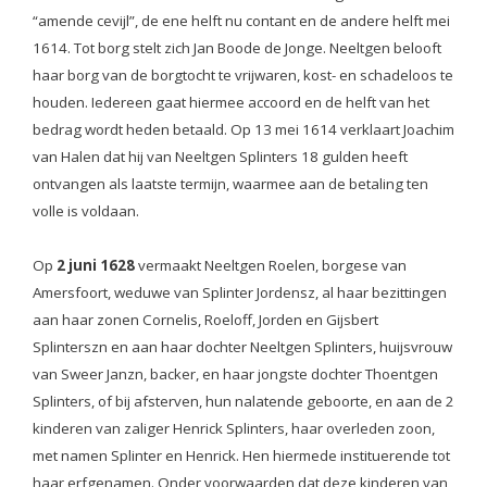
“amende cevijl”, de ene helft nu contant en de andere helft mei
1614. Tot borg stelt zich Jan Boode de Jonge. Neeltgen belooft
haar borg van de borgtocht te vrijwaren, kost- en schadeloos te
houden. Iedereen gaat hiermee accoord en de helft van het
bedrag wordt heden betaald. Op 13 mei 1614 verklaart Joachim
van Halen dat hij van Neeltgen Splinters 18 gulden heeft
ontvangen als laatste termijn, waarmee aan de betaling ten
volle is voldaan.
Op
2 juni 1628
vermaakt Neeltgen Roelen, borgese van
Amersfoort, weduwe van Splinter Jordensz, al haar bezittingen
aan haar zonen Cornelis, Roeloff, Jorden en Gijsbert
Splinterszn en aan haar dochter Neeltgen Splinters, huijsvrouw
van Sweer Janzn, backer, en haar jongste dochter Thoentgen
Splinters, of bij afsterven, hun nalatende geboorte, en aan de 2
kinderen van zaliger Henrick Splinters, haar overleden zoon,
met namen Splinter en Henrick. Hen hiermede instituerende tot
haar erfgenamen. Onder voorwaarden dat deze kinderen van