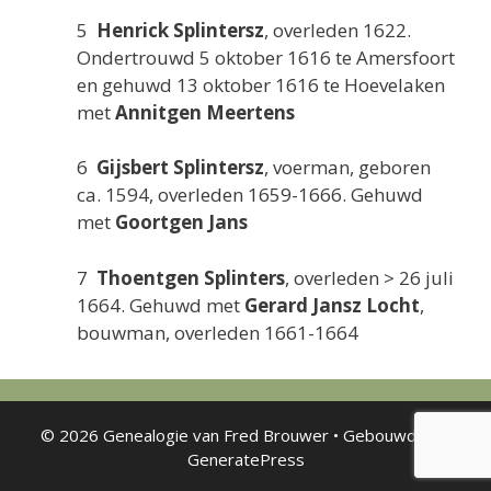
5
Henrick Splintersz
, overleden 1622.
Ondertrouwd 5 oktober 1616 te Amersfoort
en gehuwd 13 oktober 1616 te Hoevelaken
met
Annitgen Meertens
6
Gijsbert Splintersz
, voerman, geboren
ca. 1594, overleden 1659-1666. Gehuwd
met
Goortgen Jans
7
Thoentgen Splinters
, overleden > 26 juli
1664. Gehuwd met
Gerard Jansz Locht
,
bouwman, overleden 1661-1664
© 2026 Genealogie van Fred Brouwer
• Gebouwd met
GeneratePress