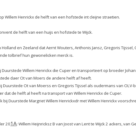
p Willem Henrickx de helft van een hofstede int cleijne straetien.
onvent de helft van een huijs en hofstede te Wijck.
 Holland en Zeeland dat Aernt Wouters, Anthonis Jansz, Gregoris Tijssel, 
inde tolbrief hun gewonelicken merck is.
j Duurstede Willem Henrickx die Cuper en transporteert op broeder Johan
fstede daer Ot van Moers de andere helft af heeft.
j Duurstede Ot van Moerss en Gregoris Tijssel als oudermans van OLV-br
er dat de helft al heeft na transport van Willem Henrickx de Cuper.
k bij Duurstede Margriet Willem Henrickxdr met Willem Henrickx voorsch
1A
der 20
:
Willem Heijnricksz B van Joost van Lent te Wijck 2 ackers, van Ge