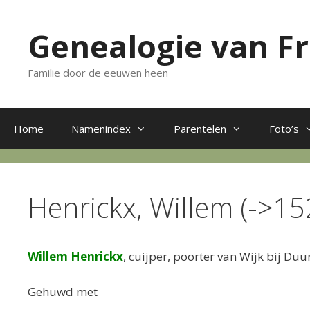
Ga
naar
Genealogie van F
de
inhoud
Familie door de eeuwen heen
Home
Namenindex
Parentelen
Foto’s
Henrickx, Willem (->15
Willem Henrickx
, cuijper, poorter van Wijk bij Duu
Gehuwd met