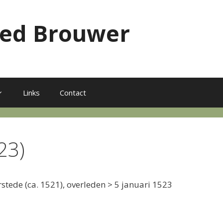
red Brouwer
Links
Contact
23)
rstede (ca. 1521), overleden > 5 januari 1523