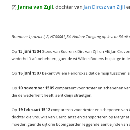
(?)
Janna van Zijll
, dochter van
Jan Dircsz van Zijll
e
Bronnen: 1) razu.nl, 2) NT00061_54. Nadere Toegang op inv. nr 54 uit 
Op
15 juni 1504
Stees van Bueren x Dirc van Zijll en Alit Jan Cruv
wederhelft af toebehoert, gaende wt Willem Bodens huijsinge inde O
Op
18 juni 1507
bekent Willem Hendricksz dat de muijr tusschen zijn
Op
10 november 1509
compareert voor richter en schepenen van W
die de wederhelft heeft, aent cleijn straetgen.
Op
19 februari 1512
compareren voor richter en schepenen van Wij
dochter die vrouw is van Gerrit Jansz en transporteren op Margrie
moeder, gaende uijt drie boomgaarden leggende aent eijnde van de 