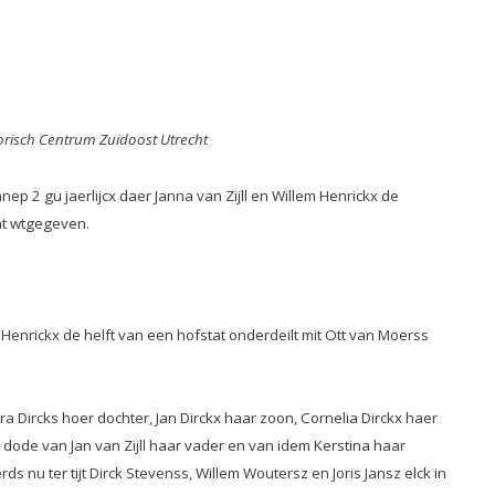
storisch Centrum Zuidoost Utrecht
ep 2 gu jaerlijcx daer Janna van Zijll en Willem Henrickx de
cht wtgegeven.
Henrickx de helft van een hofstat onderdeilt mit Ott van Moerss
a Dircks hoer dochter, Jan Dirckx haar zoon, Cornelia Dirckx haer
dode van Jan van Zijll haar vader en van idem Kerstina haar
u ter tijt Dirck Stevenss, Willem Woutersz en Joris Jansz elck in