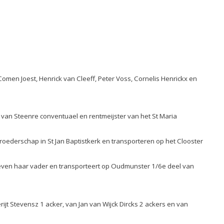
Comen Joest, Henrick van Cleeff, Peter Voss, Cornelis Henrickx en
 van Steenre conventuael en rentmeijster van het St Maria
oederschap in St Jan Baptistkerk en transporteren op het Clooster
reven haar vader en transporteert op Oudmunster 1/6e deel van
rijt
Stevensz 1 acker, van Jan van Wijck Dircks 2 ackers en van