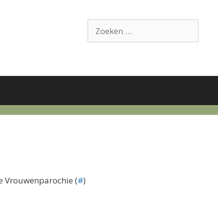
Zoek
naar:
te Vrouwenparochie (
#
)