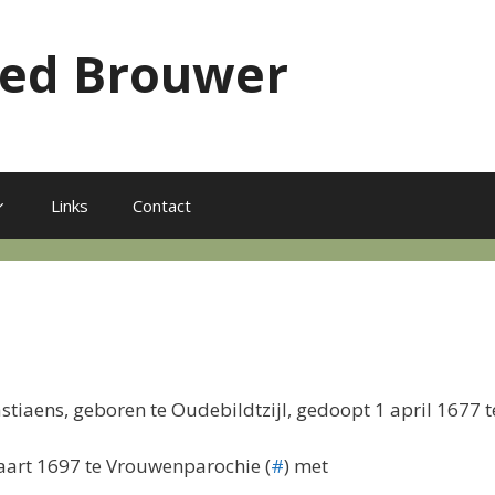
red Brouwer
Links
Contact
stiaens, geboren te Oudebildtzijl, gedoopt 1 april 1677 
art 1697 te Vrouwenparochie (
#
) met