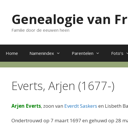
Ga
naar
Genealogie van F
de
inhoud
Familie door de eeuwen heen
Home
Namenindex
Parentelen
Foto’s
Everts, Arjen (1677-)
Arjen Everts
, zoon van
Everdt Saskers
en Lisbeth Ba
Ondertrouwd op 7 maart 1697 en gehuwd op 28 ma