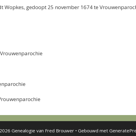
dt Wopkes, gedoopt 25 november 1674 te Vrouwenparoch
e Vrouwenparochie
enparochie
 Vrouwenparochie
2026 Genealogie van Fred Brouwer
• Gebouwd met
GeneratePr