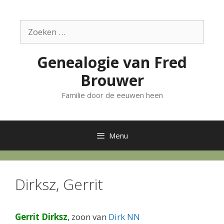
Ga
naar
Zoek
de
naar:
inhoud
Genealogie van Fred
Brouwer
Familie door de eeuwen heen
Menu
Dirksz, Gerrit
Gerrit Dirksz
, zoon van
Dirk NN