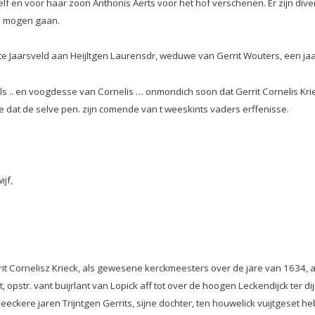
lf en voor haar zoon Anthonis Aerts voor het hof verschenen. Er zijn di
te mogen gaan.
te Jaarsveld aan Heijltgen Laurensdr, weduwe van Gerrit Wouters, een jaar
s .. en voogdesse van Cornelis … onmondich soon dat Gerrit Cornelis Krie
 dat de selve pen. zijn comende van t weeskints vaders erffenisse.
ijf,
it Cornelisz Krieck, als gewesene kerckmeesters over de jare van 1634, a
pstr. vant buijrlant van Lopick aff tot over de hoogen Leckendijck ter dij
 seeckere jaren Trijntgen Gerrits, sijne dochter, ten houwelick vuijtgeset