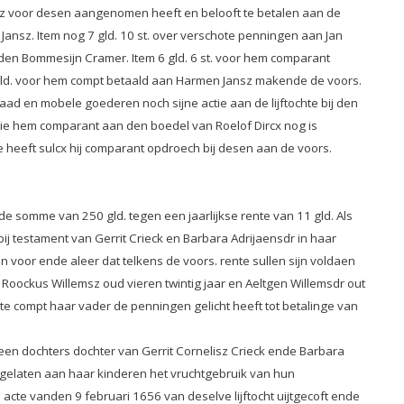
rtsz voor desen aangenomen heeft en belooft te betalen aan de
 Jansz. Item nog 7 gld. 10 st. over verschote penningen aan Jan
den Bommesijn Cramer. Item 6 gld. 6 st. voor hem comparant
 gld. voor hem compt betaald aan Harmen Jansz makende de voors.
d en mobele goederen noch sijne actie aan de lijftochte bij den
die hem comparant aan den boedel van Roelof Dircx nog is
 heeft sulcx hij comparant opdroech bij desen aan de voors.
e somme van 250 gld. tegen een jaarlijkse rente van 11 gld. Als
bij testament van Gerrit Crieck en Barbara Adrijaensdr in haar
 voor ende aleer dat telkens de voors. rente sullen sijn voldaen
oockus Willemsz oud vieren twintig jaar en Aeltgen Willemsdr out
ste compt haar vader de penningen gelicht heeft tot betalinge van
een dochters dochter van Gerrit Cornelisz Crieck ende Barbara
en gelaten aan haar kinderen het vruchtgebruik van hun
cte vanden 9 februari 1656 van deselve lijftocht uijtgecoft ende