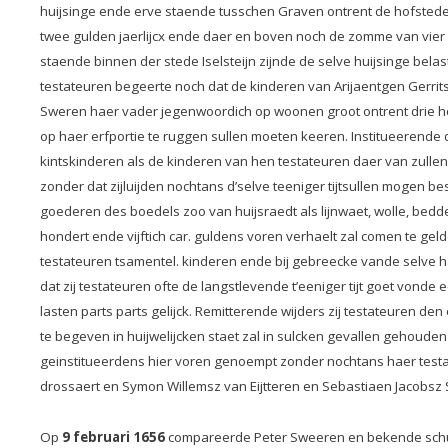
huijsinge ende erve staende tusschen Graven ontrent de hofstede 
twee gulden jaerlijcx ende daer en boven noch de zomme van vier
staende binnen der stede Iselsteijn zijnde de selve huijsinge bela
testateuren begeerte noch dat de kinderen van Arijaentgen Gerrits
Sweren haer vader jegenwoordich op woonen groot ontrent drie hont 
op haer erfportie te ruggen sullen moeten keeren. Institueerende d
kintskinderen als de kinderen van hen testateuren daer van zull
zonder dat zijluijden nochtans d’selve teeniger tijtsullen mogen
goederen des boedels zoo van huijsraedt als lijnwaet, wolle, bedd
hondert ende vijftich car. guldens voren verhaelt zal comen te gel
testateuren tsamentel. kinderen ende bij gebreecke vande selve ha
dat zij testateuren ofte de langstlevende t’eeniger tijt goet vond
lasten parts parts gelijck. Remitterende wijders zij testateuren
te begeven in huijwelijcken staet zal in sulcken gevallen gehoud
geinstitueerdens hier voren genoempt zonder nochtans haer testa
drossaert en Symon Willemsz van Eijtteren en Sebastiaen Jacobsz 
Op
9 februari 1656
compareerde Peter Sweeren en bekende schuldi