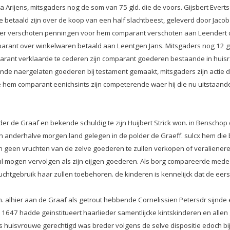
a Arijens, mitsgaders nog de som van 75 gld. die de voors. Gijsbert Eve
e betaald zijn over de koop van een half slachtbeest, geleverd door Jacob
 over verschoten penningen voor hem comparant verschoten aan Leendert 
mparant over winkelwaren betaald aan Leentgen Jans. Mitsgaders nog 12
rant verklaarde te cederen zijn comparant goederen bestaande in huisraa
ende naergelaten goederen bij testament gemaakt, mitsgaders zijn actie 
e hem comparant eenichsints zijn competerende waer hij die nu uitstaande
 de Graaf en bekende schuldig te zijn Huijbert Strick won. in Benschop d
 en anderhalve morgen land gelegen in de polder de Graeff. sulcx hem die 
an geen vruchten van de zelve goederen te zullen verkopen of veralieneren
 mogen vervolgen als zijn eijgen goederen. Als borg compareerde mede R
ruchtgebruik haar zullen toebehoren. de kinderen is kennelijck dat de eer
 alhier aan de Graaf als getrout hebbende Cornelissien Petersdr sijnde 
ari 1647 hadde geinstitueert haarlieder samentlijcke kintskinderen en all
uisvrouwe gerechtigd was breder volgens de selve dispositie edoch bij a