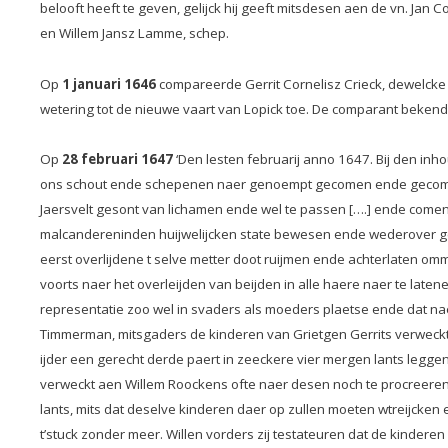
belooft heeft te geven, gelijck hij geeft mitsdesen aen de vn. Jan 
en Willem Jansz Lamme, schep.
Op
1 januari 1646
compareerde Gerrit Cornelisz Crieck, dewelcke 
wetering tot de nieuwe vaart van Lopick toe. De comparant bekend
Op
28 februari 1647
‘Den lesten februarij anno 1647. Bij den inh
ons schout ende schepenen naer genoempt gecomen ende gecompareer
Jaersvelt gesont van lichamen ende wel te passen [….] ende comen
malcandereninden huijwelijcken state bewesen ende wederover ge
eerst overlijdene t selve metter doot ruijmen ende achterlaten omme
voorts naer het overleijden van beijden in alle haere naer te la
representatie zoo wel in svaders als moeders plaetse ende dat na
Timmerman, mitsgaders de kinderen van Grietgen Gerrits verweckt
ijder een gerecht derde paert in zeeckere vier mergen lants legge
verweckt aen Willem Roockens ofte naer desen noch te procreeren
lants, mits dat deselve kinderen daer op zullen moeten wtreijcke
t’stuck zonder meer. Willen vorders zij testateuren dat de kinde