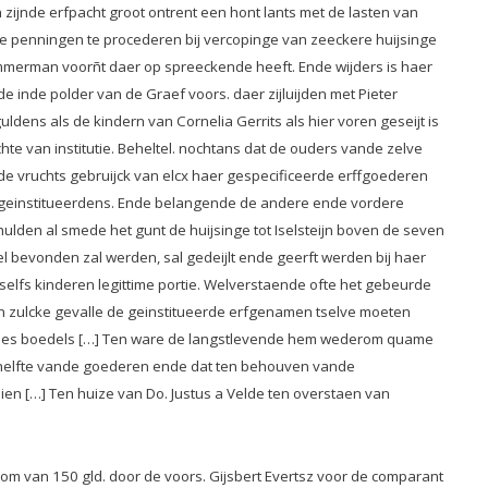
ijnde erfpacht groot ontrent een hont lants met de lasten van
e penningen te procederen bij vercopinge van zeeckere huijsinge
 timmerman voorñt daer op spreeckende heeft. Ende wijders is haer
 inde polder van de Graef voors. daer zijluijden met Pieter
dens als de kindern van Cornelia Gerrits als hier voren geseijt is
hte van institutie. Beheltel. nochtans dat de ouders vande zelve
e vruchts gebruijck van elcx haer gespecificeerde erffgoederen
s. geinstitueerdens. Ende belangende de andere ende vordere
ulden al smede het gunt de huijsinge tot Iselsteijn boven de seven
el bevonden zal werden, sal gedeijlt ende geerft werden bij haer
selfs kinderen legittime portie. Welverstaende ofte het gebeurde
l in zulcke gevalle de geinstitueerde erfgenamen tselve moeten
aris des boedels […] Ten ware de langstlevende hem wederom quame
de helfte vande goederen ende dat ten behouven vande
n […] Ten huize van Do. Justus a Velde ten overstaen van
om van 150 gld. door de voors. Gijsbert Evertsz voor de comparant