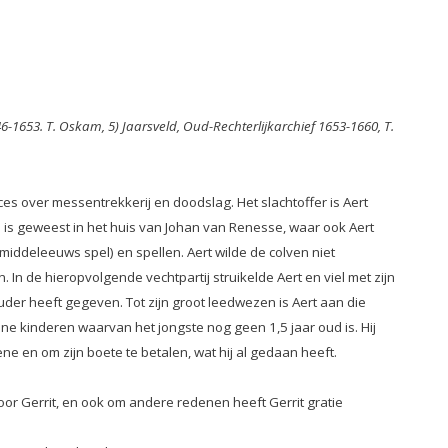
46-1653. T. Oskam, 5) Jaarsveld, Oud-Rechterlijkarchief 1653-1660, T.
es over messentrekkerij en doodslag. Het slachtoffer is Aert
s is geweest in het huis van Johan van Renesse, waar ook Aert
(middeleeuws spel) en spellen. Aert wilde de colven niet
 In de hieropvolgende vechtpartij struikelde Aert en viel met zijn
ouder heeft gegeven. Tot zijn groot leedwezen is Aert aan die
eine kinderen waarvan het jongste nog geen 1,5 jaar oud is. Hij
ne en om zijn boete te betalen, wat hij al gedaan heeft.
oor Gerrit, en ook om andere redenen heeft Gerrit gratie