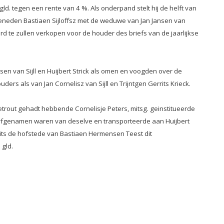
d. tegen een rente van 4 %. Als onderpand stelt hij de helft van
neden Bastiaen Sijloffsz met de weduwe van Jan Jansen van
d te zullen verkopen voor de houder des briefs van de jaarlijkse
en van Sijll en Huijbert Strick als omen en voogden over de
rs als van Jan Cornelisz van Sijll en Trijntgen Gerrits Krieck.
rout gehadt hebbende Cornelisje Peters, mitsg. geinstitueerde
 erfgenamen waren van deselve en transporteerde aan Huijbert
mits de hofstede van Bastiaen Hermensen Teest dit
 gld.