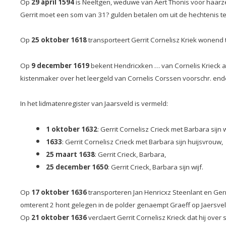
Op
29 april 1594
is Neeltgen, weduwe van Aert Thonis voor haarze
Gerrit moet een som van 31? gulden betalen om uit de hechtenis 
Op
25 oktober 1618
transporteert Gerrit Cornelisz Kriek wonend 
Op
9 december 1619
bekent Hendricxken … van Cornelis Krieck al
kistenmaker over het leergeld van Cornelis Corssen voorschr. ende
In het lidmatenregister van Jaarsveld is vermeld:
1 oktober 1632
: Gerrit Cornelisz Crieck met Barbara sijn w
1633
: Gerrit Cornelisz Crieck met Barbara sijn huijsvrouw,
25 maart 1638
: Gerrit Crieck, Barbara,
25 december 1650
: Gerrit Crieck, Barbara sijn wijf.
Op
17 oktober 1636
transporteren Jan Henricxz Steenlant en Gerr
omterent 2 hont gelegen in de polder genaempt Graeff op Jaersvelt, o
Op
21 oktober 1636
verclaert Gerrit Cornelisz Krieck dat hij over