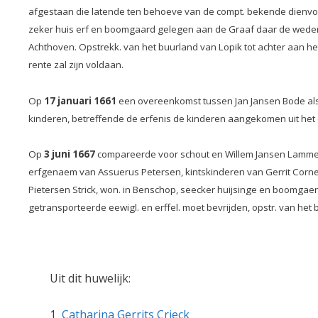
afgestaan die latende ten behoeve van de compt. bekende dienvolge
zeker huis erf en boomgaard gelegen aan de Graaf daar de weder
Achthoven. Opstrekk. van het buurland van Lopik tot achter aan he
rente zal zijn voldaan.
Op
17 januari 1661
een overeenkomst tussen Jan Jansen Bode als v
kinderen, betreffende de erfenis de kinderen aangekomen uit het ov
Op
3 juni 1667
compareerde voor schout en Willem Jansen Lamme e
erfgenaem van Assuerus Petersen, kintskinderen van Gerrit Corne
Pietersen Strick, won. in Benschop, seecker huijsinge en boomgaer
getransporteerde eewigl. en erffel. moet bevrijden, opstr. van het b
Uit dit huwelijk:
1
Catharina Gerrits Crieck