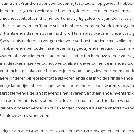
van Gerrit Vrancken daer voor desen zij testateuren op gewoont hebben z
 hondert car. gulden welcke vier honder gulden zullen moeten comen wt d
st met het capitael van drie hondert ende vijftig gulden die Jan Cornelisz
 dr. za: voor haere erffportie sullen hebben seecker hofstedeken leggende
lants ende daer en boven noch proffiteren alsulcke drie hondert car. gul
’selve kintskinderen in vougen hier voor verhaelt daerinne met vollen rec
en hebben ende behouden haer leven lang geduijrende het usufructum end
 beswaren ofte veralieneren maer onbelast laten ten behouve vande voor
ens, deeckens, ijserwerck, houtwerck als aardewerck met de in ende wtsch
den. Item het gelt dat naer het overlijden vande langstlevende inden boed
ere kinderen bij representatie als voren ende dat in voldoeninge vande 
e eenige landerijen ofte huijsinge wt noot ofte anders te beswaren, soo za
 den eerst stervende de langstlevende het leveren van staet ende invent
en zijn den inventaris des boedels te leveren ende afstandt te doen van
teuren kinderen verder en sullen mogen comen als aende vruchten vandie
Schalckwijck als schepenen.
g te zijn aan Gijsbert Evertsz van den Berch zijn zwager en eerste de s