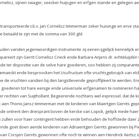
Cornelisz, sijnen swager, seecker huijsgen en erfgen stande en gelegen aen 
transporteerde t.b.v. Jan Cornelisz timmerman zeker huisinge en erve st
e betaald te zijn met de somma van 300 gld.
ouden vanden jegenwoordigen instrumente zij eenen ijgelijck kennelijck en
t zijn Gerrit Cornelisz Crieck ende Barbara Arijens dr. echteluijden w
de ter dispositie van de selve hare goederen, soo hebben zij comparant
maeckt ende besproocken het Usufructum ofte vruchtsgebruijck van elck
 de vruchten vandien bij den langstlevende geproffijteert te werden. Ende 
tene goederen tot hare eenige ende universele erfgenamen te nomineren h
er rechten van Suijthollant. Begeerende nochtans wel expressel. dat de k
 aen Thonis Jansz timmerman met de kinderen van Maertgen Gerrits gepr
nde ontrent den driesprant boven de kercke van Lopick, gelijck mede haer
 zullen voor haer contingent hebben ende behouden de hoffstede daer zi
n ende goet doen aende kinderen van Adriaentgen Gerrits gewonnen bij Pi
ren van Corsjen Gerrits gewonnen ofte noch te winnen aen Hendrick Aerts