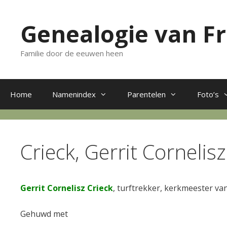
Ga
naar
Genealogie van F
de
inhoud
Familie door de eeuwen heen
Home
Namenindex
Parentelen
Foto’s
Crieck, Gerrit Cornelis
Gerrit Cornelisz Crieck
, turftrekker, kerkmeester va
Gehuwd met