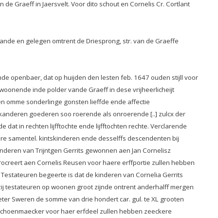
de Graeff in Jaersvelt. Voor dito schout en Cornelis Cr. Cortlant
aande en gelegen omtrent de Driesprong, str. van de Graeffe
de openbaer, dat op huijden den lesten feb. 1647 ouden stijll voor
oonende inde polder vande Graeff in dese vrijheerlicheijt
en omme sonderlinge gonsten lieffde ende affectie
anderen goederen soo roerende als onroerende [..] zulcx der
dat in rechten lijfftochte ende lijfftochten rechte. Verclarende
are samentel. kintskinderen ende desselffs descendenten bij
inderen van Trijntgen Gerrits gewonnen aen Jan Cornelisz
ocreert aen Cornelis Reusen voor haere erffportie zullen hebben
 Testateuren begeerte is dat de kinderen van Cornelia Gerrits
j testateuren op woonen groot zijnde ontrent anderhalff mergen
eter Sweren de somme van drie hondert car. gul. te XL grooten
z schoenmaecker voor haer erfdeel zullen hebben zeeckere