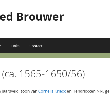
red Brouwer
Links
Contact
z (ca. 1565-1650/56)
n Jaarsveld, zoon van
Cornelis Krieck
en Hendricxken NN, geb