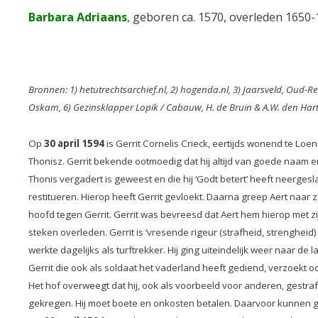
Barbara Adriaans
, geboren ca. 1570, overleden 1650
Bronnen: 1) hetutrechtsarchief.nl, 2) hogenda.nl, 3) Jaarsveld, Oud-Re
Oskam, 6) Gezinsklapper Lopik / Cabauw, H. de Bruin & A.W. den Hartog
Op
30 april 1594
is Gerrit Cornelis Crieck, eertijds wonend te Lo
Thonisz. Gerrit bekende ootmoedig dat hij altijd van goede naam en
Thonis vergadert is geweest en die hij ‘Godt betert’ heeft neergesl
restitueren. Hierop heeft Gerrit gevloekt. Daarna greep Aert naar zi
hoofd tegen Gerrit. Gerrit was bevreesd dat Aert hem hierop met zij
steken overleden. Gerrit is ‘vresende rigeur (strafheid, strengheid)
werkte dagelijks als turftrekker. Hij ging uiteindelijk weer naar d
Gerrit die ook als soldaat het vaderland heeft gediend, verzoekt oo
Het hof overweegt dat hij, ook als voorbeeld voor anderen, gestra
gekregen. Hij moet boete en onkosten betalen. Daarvoor kunnen