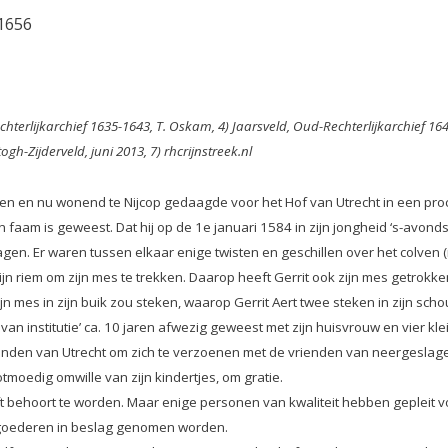
-1656
chterlijkarchief 1635-1643, T. Oskam, 4) Jaarsveld, Oud-Rechterlijkarchief 16
h-Zijderveld, juni 2013, 7) rhcrijnstreek.nl
enen en nu wonend te Nijcop gedaagde voor het Hof van Utrecht in een proc
 faam is geweest. Dat hij op de 1e januari 1584 in zijn jongheid ‘s-avond
agen. Er waren tussen elkaar enige twisten en geschillen over het colven 
jn riem om zijn mes te trekken. Daarop heeft Gerrit ook zijn mes getrokken.
n mes in zijn buik zou steken, waarop Gerrit Aert twee steken in zijn sch
 van institutie’ ca. 10 jaren afwezig geweest met zijn huisvrouw en vier kl
e landen van Utrecht om zich te verzoenen met de vrienden van neergeslage
tmoedig omwille van zijn kindertjes, om gratie.
ft behoort te worden. Maar enige personen van kwaliteit hebben gepleit v
 goederen in beslag genomen worden.