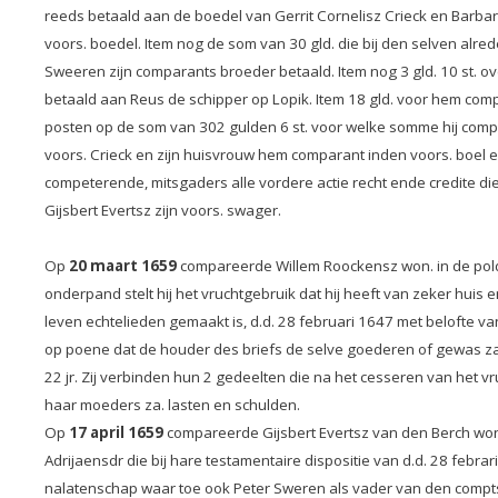
reeds betaald aan de boedel van Gerrit Cornelisz Crieck en Barbar
voors. boedel. Item nog de som van 30 gld. die bij den selven alred
Sweeren zijn comparants broeder betaald. Item nog 3 gld. 10 st.
betaald aan Reus de schipper op Lopik. Item 18 gld. voor hem co
posten op de som van 302 gulden 6 st. voor welke somme hij compa
voors. Crieck en zijn huisvrouw hem comparant inden voors. boel 
competerende, mitsgaders alle vordere actie recht ende credite di
Gijsbert Evertsz zijn voors. swager.
Op
20 maart 1659
compareerde Willem Roockensz won. in de polder
onderpand stelt hij het vruchtgebruik dat hij heeft van zeker huis
leven echtelieden gemaakt is, d.d. 28 februari 1647 met belofte v
op poene dat de houder des briefs de selve goederen of gewas zal
22 jr. Zij verbinden hun 2 gedeelten die na het cesseren van het v
haar moeders za. lasten en schulden.
Op
17 april 1659
compareerde Gijsbert Evertsz van den Berch won.
Adrijaensdr die bij hare testamentaire dispositie van d.d. 28 febr
nalatenschap waar toe ook Peter Sweren als vader van den compts h