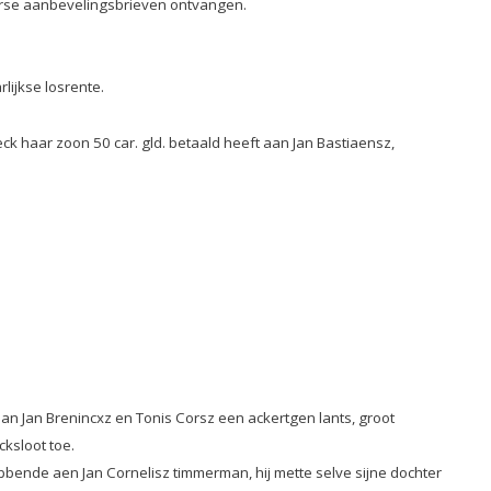
verse aanbevelingsbrieven ontvangen.
lijkse losrente.
ck haar zoon 50 car. gld. betaald heeft aan Jan Bastiaensz,
an Jan Brenincxz en Tonis Corsz een ackertgen lants, groot
cksloot toe.
 hebbende aen Jan Cornelisz timmerman, hij mette selve sijne dochter