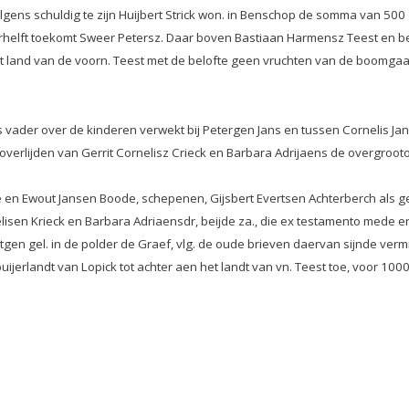
ns schuldig te zijn Huijbert Strick won. in Benschop de somma van 500 gl
helft toekomt Sweer Petersz. Daar boven Bastiaan Harmensz Teest en be
t land van de voorn. Teest met de belofte geen vruchten van de boomgaar
ader over de kinderen verwekt bij Petergen Jans en tussen Cornelis Jans
erlijden van Gerrit Cornelisz Crieck en Barbara Adrijaens de overgrootoude
n Ewout Jansen Boode, schepenen, Gijsbert Evertsen Achterberch als get
lisen Krieck en Barbara Adriaensdr, beijde za., die ex testamento mede
tgen gel. in de polder de Graef, vlg. de oude brieven daervan sijnde ver
uijerlandt van Lopick tot achter aen het landt van vn. Teest toe, voor 1000