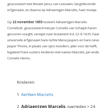
geassisteert met Wouter Jansz van Leeuwen, langstlevende
erfgenaam, en daarna op Adriaentgen Marcelis, haer moeije.
Op
22 november 1655
testeert Adriaentgen Marcelis
Cornelisdr, geassisteerd met Jan Cornelis van Schaijck haren
gecooren voeght, verwijst naar testament d.d. 22-9-1635, haar
universele erfgenaam hare nichte Meria Jaspers en hare neve
Jasper Thonis, in plaats van sijns moeders, ijder voor de helft,
legateert hare susters kinderen met namen Marcelis, Jan ende
Cornelis Henrix.
Kinderen:
1
Aertken Marcelis
2
Adriaentgen Marcelis
, overleden > 24