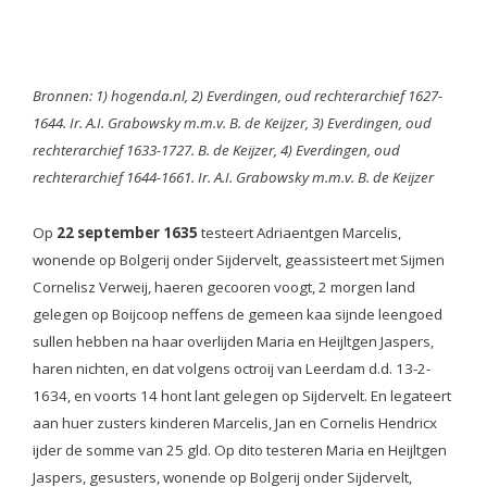
Bronnen: 1) hogenda.nl, 2) Everdingen, oud rechterarchief 1627-
1644. Ir. A.I. Grabowsky m.m.v. B. de Keijzer, 3) Everdingen, oud
rechterarchief 1633-1727. B. de Keijzer, 4) Everdingen, oud
rechterarchief 1644-1661. Ir. A.I. Grabowsky m.m.v. B. de Keijzer
Op
22 september 1635
testeert Adriaentgen Marcelis,
wonende op Bolgerij onder Sijdervelt, geassisteert met Sijmen
Cornelisz Verweij, haeren gecooren voogt, 2 morgen land
gelegen op Boijcoop neffens de gemeen kaa sijnde leengoed
sullen hebben na haar overlijden Maria en Heijltgen Jaspers,
haren nichten, en dat volgens octroij van Leerdam d.d. 13-2-
1634, en voorts 14 hont lant gelegen op Sijdervelt. En legateert
aan huer zusters kinderen Marcelis, Jan en Cornelis Hendricx
ijder de somme van 25 gld. Op dito testeren Maria en Heijltgen
Jaspers, gesusters, wonende op Bolgerij onder Sijdervelt,