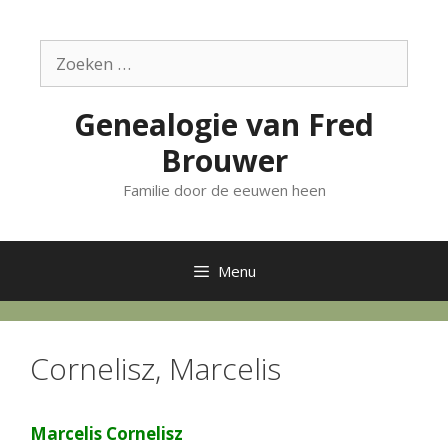
Ga
naar
Zoek
de
naar:
inhoud
Genealogie van Fred
Brouwer
Familie door de eeuwen heen
Menu
Cornelisz, Marcelis
Marcelis Cornelisz