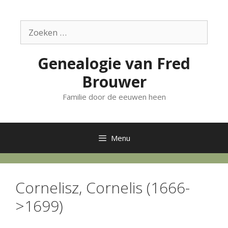
Ga
naar
Zoek
de
naar:
inhoud
Genealogie van Fred
Brouwer
Familie door de eeuwen heen
Menu
Cornelisz, Cornelis (1666-
>1699)