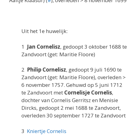
Aaltje Klaasdr) (
#
), overleden > 8 november 1699
Uit het 1e huwelijk:
1
Jan Cornelisz
, gedoopt 3 oktober 1688 te
Zandvoort (get: Maritie Floore)
2
Philip Cornelisz
, gedoopt 9 juli 1690 te
Zandvoort (get: Maritie Floore), overleden >
6 november 1757. Gehuwd op 5 juni 1712
te Zandvoort met
Cornelisje Cornelis
,
dochter van Cornelis Gerritsz en Menisie
Dircks, gedoopt 2 mei 1688 te Zandvoort,
overleden 30 september 1727 te Zandvoort
3
Kniertje Cornelis