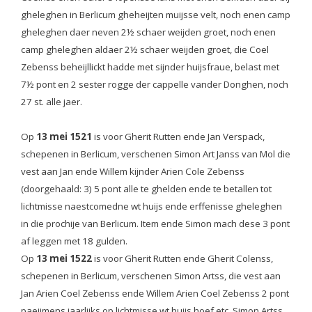
gheleghen in Berlicum gheheijten muijsse velt, noch enen camp
gheleghen daer neven 2½ schaer weijden groet, noch enen
camp gheleghen aldaer 2½ schaer weijden groet, die Coel
Zebenss beheijllickt hadde met sijnder huijsfraue, belast met
7½ pont en 2 sester rogge der cappelle vander Donghen, noch
27 st. alle jaer.
Op
13 mei 1521
is voor Gherit Rutten ende Jan Verspack,
schepenen in Berlicum, verschenen Simon Art Janss van Mol die
vest aan Jan ende Willem kijnder Arien Cole Zebenss
(doorgehaald: 3) 5 pont alle te ghelden ende te betallen tot
lichtmisse naestcomedne wt huijs ende erffenisse gheleghen
in die prochije van Berlicum. Item ende Simon mach dese 3 pont
af leggen met 18 gulden.
Op
13 mei 1522
is voor Gherit Rutten ende Gherit Colenss,
schepenen in Berlicum, verschenen Simon Artss, die vest aan
Jan Arien Coel Zebenss ende Willem Arien Coel Zebenss 2 pont
paeijmens jaarlijks op lichtmisse wt huijs hoef etc. Simon Artss