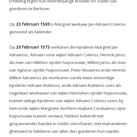
Erfdeling tegen hun meerderjarige broeder en zuster van
goederen te Berlicum.
Op
23 februari 1569
is Margriet weduwe Jan Adriaen Colenss
genoemd als belender.
Op
20 februari 1573
verklaren die kijnderen Margriet Jan
Adriaenss, Adriaen sone wijlen Adriaen Colenss, Henrick Janss
als man van Hilleken zijnder huijsvrouwe, Willem Janss als man
van Agnese zijnder huijsvrouwe, Peter Wouterss ende Henrick
Willem Adriaenss als mombaren vande twee onmondige
kijnderen Adriaen Ruttenss, ende Adriaen Ruttenss voirs als
nagelaten wedewaer van wijlen Henrixken zijnder huijsvrouwe,
tsamen wittige kijnderen van wijlen Adriaen Colenss voers bij
hem ende wijlen Margriete dochtere Huijbert Corstiaenss zijne
huijsvrouwe tsamen verwect, hebben bekendt met
gespannender bancke in volder vierscharen, met malcanderen
ghemaect te hebbene van allen den guederen hun naeder