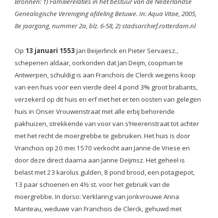
Bronnen: 1) Familierelaties in het bestuur van de Nederlandse
Genealogische Vereniging afdeling Betuwe. In: Aqua Vitae, 2005,
8e jaargang, nummer 2a, blz. 6-58, 2) stadsarchief.rotterdam.nl
Op
13 januari 1553
Jan Beijerlinck en Pieter Servaesz.,
schepenen aldaar, oorkonden dat Jan Deijm, coopman te
Antwerpen, schuldig is aan Franchois de Clerck wegens koop
van een huis voor een vierde deel 4 pond 3% groot brabants,
verzekerd op dit huis en erf met het er ten oosten van gelegen
huis in Onser Vrouwenstraat met alle erbij behorende
pakhuizen, strekkende van voor van s’Heerenstraat tot achter
met het recht de moergrebbe te gebruiken. Het huis is door
Vranchois op 20 mei 1570 verkocht aan Janne de Vriese en
door deze direct daarna aan Janne Deijmsz. Het geheel is
belast met 23 karolus gulden, 8 pond brood, een potagiepot,
13 paar schoenen en 4½ st. voor het gebruik van de
moergrebbe. In dorso: Verklaring van jonkvrouwe Anna
Manteau, weduwe van Franchois de Clerck, gehuwd met