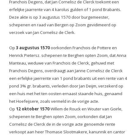
Franchois Degens, dat Jan Cornelisz de Clerck toekomt een
erfelijke jaarrente van 4 karolus gulden of 1 pond Brabants.
Deze akte is op 3 augustus 1570 door b
urgemeester,
schepenen en raad van Bergen op Zoom gevidimeerd op
verzoek van Jan Cornelisz de Clerk.
Op
3 augustus 1570
oorkonden Franchois de Pottere en
Henrick Pietersz. schepenen te Berghen opten Zoom, dat Anna
Manteau, weduwe van Franchois de Clerck, gehuwd met
Franchois Degens, overdraagt aan Janne Cornelisz de Clerck
een erfelijke jaerrente van 1 pond brabants uit een rente van 4
pond 3% gr. brabants, verleden door Jan Deijm, verzekerd op
een huis met het ten oosten ernaast staande huis, genaamd
het Hoefeijsere, zoals vermeld in de vorige acte.
Op
12 oktober 1570
Willem de Rouck en Wouter van Goirle,
schepenen te Berghen opten Zoom, oorkonden dat Jan
Cornelisz de Clerck de in de vorige acte genoemde rente
verkoopt aan heer Thomase Slootmakere, kanunnik en cantor