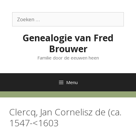
Ga
naar
Zoek
de
naar:
inhoud
Genealogie van Fred
Brouwer
Familie door de eeuwen heen
Menu
Clercq, Jan Cornelisz de (ca.
1547-<1603