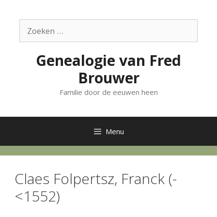
Ga
naar
Zoek
de
naar:
inhoud
Genealogie van Fred
Brouwer
Familie door de eeuwen heen
Menu
Claes Folpertsz, Franck (-
<1552)