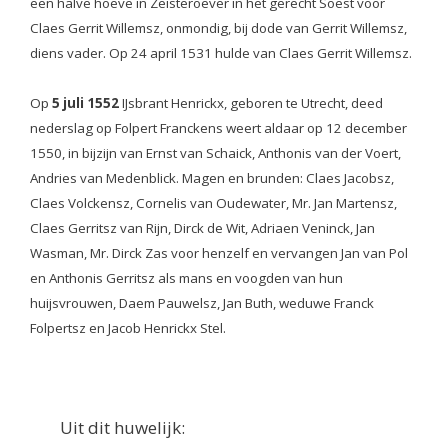
een halve hoeve in Zeisteroever in het gerecht Soest voor
Claes Gerrit Willemsz, onmondig, bij dode van Gerrit Willemsz,
diens vader. Op 24 april 1531 hulde van Claes Gerrit Willemsz.
Op
5 juli 1552
IJsbrant Henrickx, geboren te Utrecht, deed
nederslag op Folpert Franckens weert aldaar op 12 december
1550, in bijzijn van Ernst van Schaick, Anthonis van der Voert,
Andries van Medenblick. Magen en brunden: Claes Jacobsz,
Claes Volckensz, Cornelis van Oudewater, Mr. Jan Martensz,
Claes Gerritsz van Rijn, Dirck de Wit, Adriaen Veninck, Jan
Wasman, Mr. Dirck Zas voor henzelf en vervangen Jan van Pol
en Anthonis Gerritsz als mans en voogden van hun
huijsvrouwen, Daem Pauwelsz, Jan Buth, weduwe Franck
Folpertsz en Jacob Henrickx Stel.
Uit dit huwelijk: