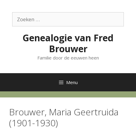
Ga
naar
Zoek
de
naar:
inhoud
Genealogie van Fred
Brouwer
Familie door de eeuwen heen
Menu
Brouwer, Maria Geertruida
(1901-1930)